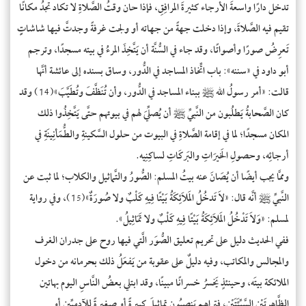
تدخل دارًا واسعةَ الأرجاء كثيرةَ المرافِقِ، فإذا حان وقتُ الصَّلاةِ لا تكاد تجدُ مكانًا
تقيم فيه الصَّلاةَ، وإذا دخلت جهةً من جهاته أو ولجت غرفةً وجدتَّ فيها شاشاتٍِ
تَعرِضُ صورًا وأصواتًا، وقد جاء في السُّنَّة أن يَتَّخِذَ المرءُ في بيته مسجدًا، وترجم
أبو داود في «سننه»: باب اتِّخاذ المساجد في الدُّور، وساق بسنده إلى عائشة أنَّها
قالت: «أمر رسولُ الله ﷺ ببناء المساجد في الدُّور، وأن تُنَظَّفَ وتُطَيَّبَ»(14) وقد
كان الصَّحابةُ يَطلُبون من النَّبيِّ ﷺ أن يُصلِّيَ لهم في بيوتهم حتَّى يَتَّخِذُوا ذلك
المكان مسجدًا؛ لما في إقامة الصَّلاةِ في البيوت من حلول السَّكينةِ والطُّمَأنِينَةِ في
أرجائِه، وحصولِ الخَيرَاتِ والبَركَاتِ لساكِنِيه.
وممَّا يجب أيضًا أن يُصَانَ عنه بيتُ المسلم: الصُّورُ والتَّماثيل والكلاب؛ لما ثبت عن
النَّبيِّ ﷺ أنَّه قال: «لاَ تَدخُلُ المَلاَئِكَةُ بَيْتًا فِيهِ كَلْبٌ ولا صُورَةٌ»(15)، وفي رواية
لمسلم: «وَلاَ تَدْخُلُ المَلاَئِكَةُ بَيْتًا فِيهِ كَلْبٌ ولا تَمَاثِيلُ».
ففي الحديث دليل على تحريم تعليق الصُّوَر الَّتي فيها روح على جدران الغرف
والمجالس والمكاتب، وفيه دليلٌ على عقوبة من يَفعَلُ ذلك بحرمانه من دخول
الملائكة بيتَه، وحينئذٍ يَخسرُ خسرانًا مبينًا، وقد ابتلي بعضُ النَّاسِ اليوم بهاتين
الظَّاهرتَيْن السَّيِّئَتَيْن، فتراهم يَنصِبُون تماثيلَ كبيرةً أو صغيرةً للآدميِّين أو