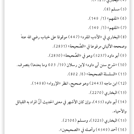
(4) البخاري (7121).
(5) مسلم (8).
(6) «المفهم» (1/ 149).
(7) «المفهم» (1/ 149).
(8) البخاري في «الأدب المفرد» (447) موقوفا على خباب رضي الله عنه,
وصححه الألباني مرفوعا في «الصَّحيحة» (2831).
(9) أبو داود (5237) وهو في «الصَّحيحة» (2830).
(10) «شرح سنن أبي داود» لابن رسلان (19/ 603 وما بعدها) بتصرف.
(11) «السلسلة الصحيحة» (6/ 802).
(12) ابن ماجه (2443) وهو صحيح، انظر «الإرواء» (1498).
(13) البخاري (2270).
(14) أبو داود (455)، وإن كان الأشهر في معنى الحديث أنَّ المراد به القبائل
والأحياء.
(15) البخاري (3225)، ومسلم (2106).
(16) أحمد (4549) وأصله في «الصحيحين».