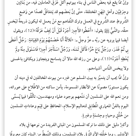
وإنَّ ممَّا يقع فيه بعضُ النَّاس في بناء بيوتهم أكلَ عَرَقِ العاملين فيه، من بَنَّائِين
وحِرَفِيِّين وأهلِ المِهَنِ المختلفة، حتَّى إنَّ بَعضَهم قد يَتغافَلُ قصدًا عن وَضعِ
الشُّروطِ عند الشُّروع في العمل وترك التَّفاهم مع مَنْ يعمل له ليكون ذريعةً لبَخسِ
حقِّه، والنَّبيُّ ﷺ يقول: «أَعْطُوا الأَجِيرَ أَجْرَهُ قَبْلَ أَنْ يَجِفَّ عَرَقُهُ»(12)، ويقول
أيضا فيما يرويه عن ربِّه ـ عزَّ وجلَّ ـ: «ثَلاَثَةٌ أَنَا خَصْمُهُمْ يَوْمَ القِيَامَةِ: رَجُلٌ أَعْطَى
بِي ثُمَّ غَدَرَ، ورَجُلٌ بَاعَ حُرًّا فَأَكَلَ ثَمَنَه، وَرُجُلٌ اسْتَأْجَرَ أَجِيرًا فَاسْتَوْفَى مِنْهُ ولَمْ
يُعْطِهِ أَجْرَهُ»(13)، وعلى من رزقه الله مالا أن يتسامح ويتجاوز ويكافئ بالحسنى
ولا يبخس النَّاس أشياءهم.
وإنَّ ممَّا يجب أن يتميَّز به بيت المسلم عن غيره من بيوت المخالفين له في دينه أن
يكون مستورًا مصونًا عن الأنظار المسمومة، يأمن ساكنه من الاطِّلاع على عوراته،
ومن نعم الله على المسلمين أن مَتَّعهم بوجود علماء ومهندسين، تألَّقُوا فيما يُسمَّى
اليوم بالفنِّ المعماري المُطابِقِ لتعاليم الإسلامِ، المحافظِ على قِيَمِ وعاداتِ المسلمين
من خُلُقٍ وحياءٍ وحِشمَةٍ وغيرةٍ.
وأكبرُ دليل على ذلك ما تركه المسلمون من المباني الفريدة من نوعها في بلاد
الأندلس، وما خلَّفه الأتراكُ في بلاد المسلمين، وذلك النَّمطُ من البناءِ كان معروفًا