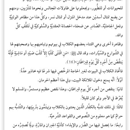
للحيوانات أو للطُّيور، ويجعلونها على طاولات المجالس ونحوها للتَّزيين، ومنهم
من يضع تمثال أسديْن عند مدخل المنزل أو تمثال نسر، وكلُّ هذا من مظاهر الوثنِيَّةِ
وفعل الجاهليَّة، الصَّادرِ عن ضعفاء الحصانة العقديَّةِ والسُّلوكيَّةِ في تَلقُّفِ كلِّ
وافد.
وظاهرة أخرى وهي اقتناء بعضهم الكلاب في بيوتهم وتباهيهم بها وصحبتهم لها
في الشَّوارع والسَّيَّارات، وقد قال ﷺ: «مَنِ اقْتَنَى كَلْبًا إِلاَّ كَلْبَ صَيْدٍ أو مَاشِيَةٍ فَإِنَّهُ
يَنقُصُ مِنْ أَجْرِهِ كُلَّ يَوْمٍ قِيرَاطَانِ»(16).
فاتِّخاذ الكلاب في البيوت لغير الحاجة المرخَّصِ فيها شرعًا فيه محاذير عدَّةً:
أوَّلاً: أنَّه يمنع دخول الملائكة البيت، وفي هذا أعظم الحرمان.
ثانيًا: ينقص من أجره كلَّ يوم قيراطان، وهذا نقص عظيم ومستمرٌّ، والمسلم لا
يُفرِّط في الأجر ولو كان قليلاً.
ثالثًا: في ذلك تشبُّه بالكفَّار الَّذين يعتنون بالكلاب ويَهتَمُّون بتَربِيَتِها، والتَّشبُّه بهم
حرامٌ كما هو معلوم من النُّصوص والقواعد الشَّرعيَّة.
رابعًا: ما يحصل فيها من الضَّرَر والإيذاء؛ كأذيَّةِ الجيران والمارَّةِ، ولِمَا تُصدِرُه من