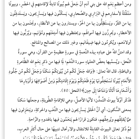
ومن أعظمِ نِعَمِ الله على بني آدم أنْ جَعلَ لهم بُيوتًا ثابتةً لإقامتهم في الحضَرِ، وبيوتًا
متَنَقِّلةً لأسفارِهم في البَرَارِي والصَّحارِي، يَسكُنُون فيها ويَستَرِيحون، ويَستَدفِئُون
بها من القَرِّ، ويَستَظِلُّون بها من الحَرِّ، ويستترون بها عن الأنظارِ، ويَحتَمون بها من
الأخطارِ، ويَحرِزُون فيها أموالَهم، ويحفظون فيها أَمتِعَتَهم ومُؤَنَهم، ويُرَبُّون فيها
أولادَهم، ويُكرِمُون فيها ضِيفَانَهم، وغير ذلك من المصالح والمنافع.
وقد امتنَّ اللهُ على عبادِه بهذه النِّعمةِ في سورةٍ عظيمةٍ من القرآن، وهي سورةُ
النَّحل، ويُسمِّيها بعضُ العلماءِ سورة النِّعَم؛ لِمَا فيها من ذكرِ نِعَمِ الله الظَّاهرةِ
والباطنةِ، قال اللهُ تعالى: ﴿وَالله جَعَلَ لَكُم مِّن بُيُوتِكُمْ سَكَنًا وَجَعَلَ لَكُم مِّن جُلُودِ
الأَنْعَامِ بُيُوتًا تَسْتَخِفُّونَهَا يَوْمَ ظَعْنِكُمْ وَيَوْمَ إِقَامَتِكُمْ وَمِنْ أَصْوَافِهَا وَأَوْبَارِهَا
وَأَشْعَارِهَا أَثَاثًا وَمَتَاعًا إِلَى حِين﴾(النحل:80).
فذَكَر أوَّلاً بيوتَ التَّمدُّن؛ لأنَّها الأصلُ، وهي للإقامةِ الطَّويلةِ، وجعلَها سَكنًا
بمعنى السُّكون، أي أنَّ الخَلقَ يَستَرِيحون فيها من التَّعَبِ والحركةِ، ويَنعَزِلون فيها
عمَّا يُقلِقُهم ويُرهِقُهم، فتكون قرارًا لهم يَنعَمُون فيها بالهدوءِ والرَّاحةِ.
ثمَّ ذَكرَ تعالى البيوتَ القابِلةَ للانتقال والارتحال تنبيهًا على حال أَكثَرِ العربِ،