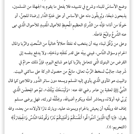
وضع الأساسَ للبناء وشرع في تشييده فلا يفعل ما يقوم به الجهلة من المسلمين،
يذبحون ذبحًا، ويُرِيقُون دمَه على الأساس أو على عَتبَةِ الدَّار إرضاءً للجنِّ، أو
خوفًا من أذاه؛ فإنَّه من الشِّركِ العظيمِ المُحبِطِ للأعمال المُفسِدِ للأحوال الَّذي نهى
عنه الشَّرعُ وقبَّحَ فاعلَه.
وعلى من وُفِّقَ لبناء بيته أن ينتخب له نفقةً حلالاً خاليةً من السُّحتِ والرِّبا والمال
الحرام وسؤال النَّاس، فيبني بيتَه على قدر نَفقَتِه ودَخلِه، ولا يدفع بنفسه إلى
القرض من البنوك الَّتي تتعامل بالرِّبا كما هو شائع اليوم، فإنَّ ذلك حرامٌ في
شَرعِنا، جالِبٌ لسخط الرَّبِّ تعالى، مانِعٌ من حصول البركة على ساكني البيت.
والبيت هو المأوى الَّذي يأوي إليه المسلم ويسعه دون سائر الدُّور والملاجئ كما قال
النَّبيُّ ﷺ لعقبة بنِ عامر رضي الله عنه: «وَلْيَسَعْكَ بَيْتُكَ»، ثمَّ هو المِحضَن الَّذي
يُربِّي فيه أولادَه ويعاشر أهلَه ويكرم أضيافَه، ويخلِّفُه لورثته، فهل يرضى مسلم
يخاف الله ويتَّقيه أن يعيش بالحرام ويموت عليه، ويترك نارًا لأولاده من بعده، والله
يقول: ﴿يَا أَيُّهَا الَّذِينَ آمَنُوا قُوا أَنفُسَكُمْ وَأَهْلِيكُمْ نَارًا وَقُودُهَا النَّاسُ وَالْحِجَارَةُ﴾
(التحريم:6).