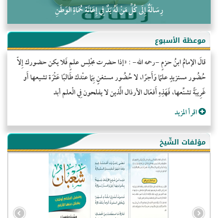
رِسَالَةٌ إِلَى كُلِّ مَنْ لَهُ يَدٌ فِي إِعَانَةِ حُمَاةِ الوَطَنِ
موعظة الأسبوع
قالَ الإمامُ ابنُ حزمٍ -رحمه الله- : «إذا حضرت مجْلِس علمٍ فَلا يكن حضورك إِلاّ
حُضُور مستزيدٍ علمًا وَأَجرًا، لا حُضُور مستغنٍ بِمَا عنْدك طَالبًا عَثْرَة تشيعها أَو
غَرِيبَةً تشنِّعها، فَهَذِهِ أَفعَال الأرذال الَّذين لا يفلحون فِي الْعلم أبد
اقرأ المزيد
مؤلفات الشّيخ