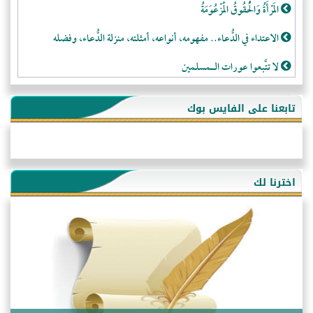
المَرْأَةُ وَالْحُقُوقُ الْمَزْعُوَمَةُ
الاعتداء في الدُّعاء.. مفهومه، أنواعه، أمثلته، منزلة الدُّعاء، وفضله
لا تتَّبعوا عورات الـمسلمين
فقه النَّصيحة عند الصَّحابة الكرام رضي الله عنهم
تابعنا على الفايس بوك
لَا عِزَّةَ إِلَّا بِالإِسْلَامِ
هذه سبيلنا فماذا تنقمون؟!
أُسُـسُ بَـيْـتِ الـمُسْـلِمِ
اخترنا لك
التَّعْلِيمُ القُرْآنِي
كلمة إلى إخواني السلفيين في الجزائر