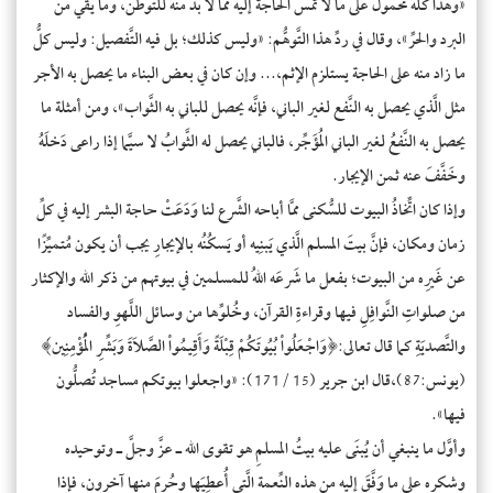
«وهذا كلُّه محمولٌ على ما لا تَمسُّ الحاجةُ إليه ممَّا لا بدَّ منه للتَّوطُّن، وما يقي من
البرد والحرِّ»، وقال في ردِّ هذا التَّوهُّم: «وليس كذلك؛ بل فيه التَّفصيل: وليس كلُّ
ما زاد منه على الحاجة يستلزم الإثم،... وإن كان في بعض البناء ما يحصل به الأجر
مثل الَّذي يحصل به النَّفع لغير الباني، فإنَّه يحصل للباني به الثَّواب»، ومن أمثلة ما
يحصل به النَّفعُ لغير الباني المُؤَجِّر، فالباني يحصل له الثَّوابُ لا سيَّما إذا راعى دَخلَهُ
وخَفَّفَ عنه ثمن الإيجار.
وإذا كان اتِّخاذُ البيوت للسُّكنى ممَّا أباحه الشَّرع لنا وَدَعَتْ حاجة البشر إليه في كلِّ
زمان ومكان، فإنَّ بيتَ المسلم الَّذي يَبنِيه أو يَسكُنُه بالإيجارِ يجب أن يكون مُتميِّزًا
عن غَيرِه من البيوت؛ بفعل ما شَرعَه اللهُ للمسلمين في بيوتهم من ذكر الله والإكثار
من صلواتِ النَّوافِلِ فيها وقراءةِ القرآن، وخُلوِّها من وسائل اللَّهوِ والفساد
والتَّصديَةِ كما قال تعالى:﴿وَاجْعَلُواْ بُيُوتَكُمْ قِبْلَةً وَأَقِيمُواْ الصَّلاَةَ وَبَشِّرِ الْمُؤْمِنِين﴾
(يونس:87)،قال ابن جرير (15 /171): «واجعلوا بيوتكم مساجد تُصلُّون
فيها».
وأوَّل ما ينبغي أن يُبنَى عليه بيتُ المسلمِ هو تقوى الله ـ عزَّ وجلَّ ـ وتوحيده
وشكره على ما وَفَّقَ إليه من هذه النِّعمة الَّتي أُعطِيَها وحُرِمَ منها آخرون، فإذا