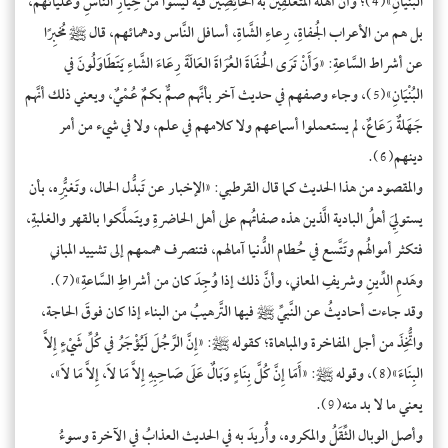
البُنْيَانِ»(4)؛ وأنَّ أَهلَه المُتَعلِّقِين به الخَائِضِين فيه ليسوا من خِيارِ النَّاسِ وعليائهم،
بل هم من الأعراب الجُفاةِ، رِعاءِ الشَّاةِ، أسافل النَّاس ودهمائهم، قال ﷺ مُخبِرًا
عن أشراط السَّاعةِ: «وَأَنْ تَرَى الحُفَاةَ العُرَاةَ العَالَةَ رِعَاءَ الشَّاءِ يَتَطَاوَلُونَ في
البُنْيَانِ»(5)، وجاء وصفهم في حديث آخر بأنَّهم صمٌّ بكمٌ عُمْيٌ، ويعني ذلك أنَّهم
جَهَلةٌ رَعَاعٌ، لم يستعملوا أسماعهم ولا كلامهم في علم، ولا في شيء من أمر
دينهم(6).
والمقصود من هذا الحديث كما قال القرطبي: «الإخبار عن تَبدُّل الحال، وتَغيُّرِه، بأن
يستولِيَ أهلُ البادية الَّذين هذه صفاتُهم على أهل الحاضرةِ ويتَملَّكوا بالقهر والغلبةِ،
فتكثر أموالُهم وتَتَّسع في حُطام الدُّنيا آمالهم، فتنصرف هممهم إلى تشييد المباني
وهَدمِ الدِّينِ وشريفِ المعاني، وأنَّ ذلك إذا وُجِدَ كان من أشراطِ السَّاعةِ»(7).
وقد جاءت أحاديثُ عن النَّبيِّ ﷺ فيها التَّرهيبُ من البناء إذا كان فوقَ الحاجة،
واتُّخِذَ من أجل المفاخرة والمباهاة؛ كقوله ﷺ: «إِنَّ الرَّجُلَ لَيُؤْجَرُ في كُلِّ شَيْءٍ إِلاَّ
البِنَاءَ»(8)، وقوله ﷺ: «أَمَا إِنَّ كُلَّ بِنَاءٍ وَبَالٌ عَلَى صَاحِبِهِ إِلاَّ مَا لاَ، إِلاَّ مَا لاَ»،
يعني ما لا بد منه(9).
وأصل الوبال الثِّقَلُ والمكروه، وأُريدَ به في الحديث العذابُ في الآخرة وسوءُ