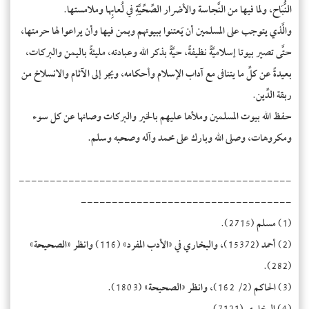
النُّبَاح، ولما فيها من النَّجاسة والأضرار الصِّحِّيَّةِ في لُعابِها وملامستها.
والَّذي يتوجب على المسلمين أن يَعتنوا ببيوتهم وبمن فيها وأن يراعوا لها حرمتها،
حتَّى تصير بيوتا إسلاميَّةً نظيفةً، حيَّةً بذكر الله وعبادته، مليئةً باليمن والبركات،
بعيدةً عن كلِّ ما يتنافى مع آداب الإسلام وأحكامه، ويجر إلى الآثام والانسلاخ من
ربقة الدِّين.
حفظ الله بيوت المسلمين وملأها عليهم بالخير والبركات وصانها عن كل سوء
ومكروهات، وصلى الله وبارك على محمد وآله وصحبه وسلم.
--------------------------------------------
----------------------------------
(1) مسلم (2715).
(2) أحمد (15372)، والبخاري في «الأدب المفرد» (116) وانظر «الصحيحة»
(282).
(3) الحاكم (2/ 162)، وانظر «الصحيحة» (1803).