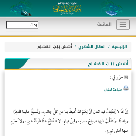
القائمة
Toggle
navigation
الرّئيسية
المقال الشّهري
أُسُـسُ بَـيْـتِ الـمُسْـلِمِ
أُسُـسُ بَـيْـتِ الـمُسْـلِمِ
حرّر في :
طباعة المقال
إنَّ ممَّا لا يَختَلِفُ فيه اثنان أنَّ نِعَمَ الله تُحيطُ بنا من كلِّ جانبٍ، وتُسبَغُ علينا ظاهِرًا
وباطنًا، ونَتقَلَّبُ فيها صباحَ مساءٍ، وليلَ نهارٍ، لا تَنقَطِعُ عنَّا طَرفَةَ عينٍ، ولا نُحرَم
منها أدنى شيءٍ.