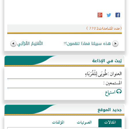
(عدد المشاهدات7702 )
هذه سبيلنا فماذا تنقمون؟!
التَّعْلِيمُ القُرْآنِي
يُبث في الإذاعة
العنوان :طُوبَى لِلْغُرَبَاءِ
المستمعين :
استماع
جديد الموقع
المقالات
الصوتيات
المؤلفات