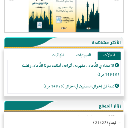
الأكثر مشاهدة
المقالات
الصوتيات
المؤلفات
الاعتداء في الدُّعاء.. مفهومه، أنواعه، أمثلته، منزلة الدُّعاء، وفضله
(16960 مرة)
كلمة إلى إخواني السلفيين في الجزائر (14925 مرة)
لا تتَّبعوا عورات الـمسلمين (13374 مرة)
- الجزائر (94601)
زوّار الموقع
- الولايات المتحدة (72317)
المَرْأَةُ وَالْحُقُوقُ الْمَزْعُوَمَةُ (12483 مرة)
- فيتنام (21527)
الـنـُّصـيريَّـة الحقيقة والواقع (10987 مرة)
-غير معروف (21221)