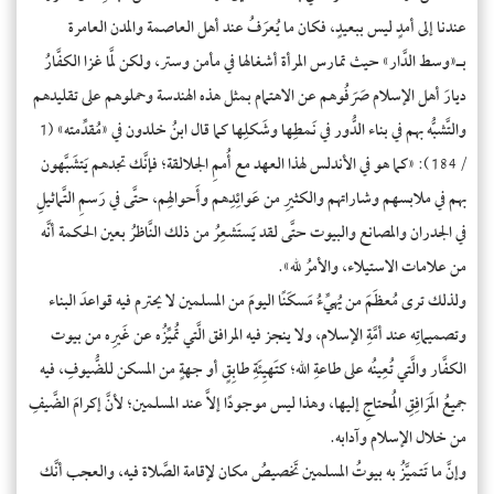
عندنا إلى أمدٍ ليس ببعيدٍ، فكان ما يُعرَفُ عند أهل العاصمة والمدن العامرة
بـ«وسط الدَّار» حيث تمارس المرأة أشغالها في مأمن وستر، ولكن لمَّا غزا الكفَّارُ
ديارَ أهل الإسلام صَرَفُوهم عن الاهتمام بمثل هذه الهندسة وحملوهم على تقليدهم
والتَّشبُّه بهم في بناء الدُّور في نَمطِها وشَكلِها كما قال ابنُ خلدون في «مُقدِّمته» (1
/184): «كما هو في الأندلس لهذا العهد مع أُممِ الجلالقة؛ فإنَّك تجدهم يَتشَبَّهون
بهم في ملابسهم وشاراتهم والكثيرِ من عَوائِدِهم وأَحوالِهم، حتَّى في رَسمِ التَّماثيلِ
في الجدران والمصانع والبيوت حتَّى لقد يَستَشعِرُ من ذلك النَّاظرُ بعين الحكمة أنَّه
من علامات الاستيلاء، والأمرُ لله».
ولذلك ترى مُعظَمَ من يُهيِّءُ مَسكَنًا اليومَ من المسلمين لا يحترم فيه قواعدَ البناء
وتصميماتِه عند أمَّةِ الإسلام، ولا ينجز فيه المرافق الَّتي تُميِّزُه عن غَيرِه من بيوت
الكفَّار والَّتي تُعِينُه على طاعةِ الله؛ كتَهيِئَةِ طابِقٍ أو جهةٍ من المسكن للضُّيوفِ، فيه
جميعُ المَرَافِقِ المُحتاجِ إليها، وهذا ليس موجودًا إلاَّ عند المسلمين؛ لأنَّ إكرامَ الضَّيفِ
من خلال الإسلام وآدابه.
وإنَّ ما تَتميَّزُ به بيوتُ المسلمين تَخصيصُ مكان لإقامة الصَّلاة فيه، والعجب أنَّك