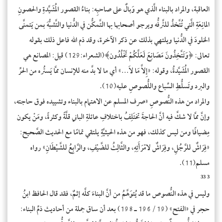
العاقبة، والمراد بالبناء الَّذي هو وَبالٌ على صاحبِه: بناءُ القصور المُشَيَّدةِ والحصونِ
المانِعَةِ الَّتي تُتَّخذُ للتَّرفُّه ويرجو أصحابها بها التَّمكُّن في الدُّنيا والتَّشبُّهَ بمن يَتمنَّى
الخلودَ في الدُّنيا ويلتهي بذلك عن ذكر الآخرة، وقد ذم الله فاعل ذلك بقوله
تعالى: ﴿وَتَتَّخِذُونَ مَصَانِعَ لَعَلَّكُمْ تَخْلُدُون﴾(الشعراء:129) قيل: المصانع هي
القصور المُشَيَّدةُ، وقوله: «إِلاَّ مَا لاَ...» أي ما لا بدَّ منه للإنسان ممَّا يَستُره من الحرِّ
والبرد وتَسلُّطِ السِّباع واللُّصوصِ عليه(10).
والمراد من هذه النُّصوصِ «صرف المسلم عن الاهتمام بالبناء وتشييده فوق حاجته،
وإنَّ ممَّا لا شكَّ فيه أنَّ الحاجةَ تختَلِفُ باختلافِ عائلةِ الباني قلَّةً وكثرةً، ومَنْ يكون
مِضيافًا ومن ليس كذلك، فهو من هذه الحيثيَّةِ يلتقي تمامًا مع الحديث الصَّحيح:
«فِرَاشٌ للرَّجُلِ، وفِرَاشٌ لامْرَأَتِهِ، والثَّالِثُ للضَّيْفِ، والرَّابِعُ للشَّيْطَانِ» رواه
مسلم(11).
³ ³³
وليس في هذه النُّصوص ما قد يُتوَهَّمُ من أنَّ البناءَ كلَّه إثمٌ، فقد قال الحافظ ابنُ
حجر في «الفتح» (19 /196 ـ 198) بعد أن ساق جملة من أحاديث ذمِّ البناء: