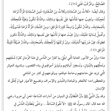
الصَّالِحُ، والمَرْكَبُ الهَنِيءُ»(2).
وقال أيضًا: «ثَلاَثٌ مِنَ السَّعَادَةِ وثَلاَثٌ مِنَ الشَّقَاوةِ؛ فَمِنَ السَّعَادَةِ المَرْأَةُ تَرَاهَا
تُعْجِبُكَ، وتَغِيبُ عنها فَتَأْمَنُها عَلَى نَفْسِهَا ومَالِكَ، والدَّابَةُ تَكُونُ وَطِيَّةً فَتُلحِقَكَ
بأَصْحَابِكَ، والدَّارُ تَكُونُ وَاسِعَةً كَثِيرَةَ المَرَافِقِ؛ ومِنَ الشَّقَاءِ المَرْأَةُ تَرَاهَا فَتَسُوؤُكَ،
وتَحْمِلُ لِسَانَهَا عَلَيْكَ، وإنْ غِبْتَ عنها لم تَأْمَنْها على نَفسِها ومَالِكَ، والدَّابَّةُ تكون
قطوفًا، فإنْ ضَرَبْتَها أَتْعَبَتْكَ، وإنْ تَرَكْتَهَا لَمْ تُلْحِقْكَ بأَصْحَابِكَ، والدَّارُ ضَيِّقَةٌ قَلِيلَةُ
المَرَافِقِ»(3).
هذا؛ وإنَّ من الأمور المعابة الَّتي ابتُلِيَ بها كثيرٌ من النَّاسِ في هذا الزَّمانِ كثرَة شَغَفِهم
وتَعلُّقِهم بالبُنيَانِ، وتَسخِيرَ أَوقاتِهم وتَبذِيرَ أموالِهم في بناء القصور، وتشييدِ العمائر
الَّتي تزيد على حاجتهم وحاجة عيالهم، ووقوعهم في كثير من المناهي
والمحظورات؛ كالفخر والمباهاة والتَّبذير والإسراف وتضييع الأعمار فيما لم يُخلَقْ له
الإنسان.
وقد بيَّنَ النَّبيُّ ﷺ بأنَّ التَّطاوُلَ في البنيان من أمارات السَّاعةِ؛ فعن أبي هريرة رضي
الله عنه قال: قال رسولُ الله ﷺ: «لاَ تَقُومُ السَّاعَةُ... وحَتَّى يَتَطَاوَلَ النَّاسُ في