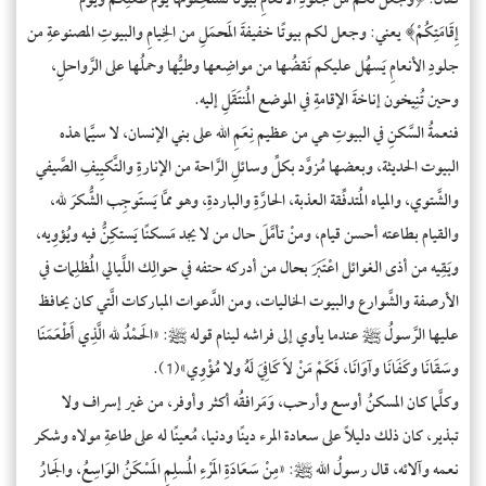
فقال: ﴿وَجَعَلَ لَكُم مِّن جُلُودِ الأَنْعَامِ بُيُوتًا تَسْتَخِفُّونَهَا يَوْمَ ظَعْنِكُمْ وَيَوْمَ
إِقَامَتِكُمْ﴾ يعني: وجعل لكم بيوتًا خفيفةَ المَحمَلِ من الخِيامِ والبيوتِ المصنوعةِ من
جلودِ الأنعامِ يَسهُل عليكم نَقضُها من مواضِعها وطيُّها وحملُها على الرَّواحلِ،
وحين تُنِيخون إناخةَ الإقامةِ في الموضع المُنتَقَلِ إليه.
فنعمةُ السَّكنِ في البيوتِ هي من عظيم نِعَمِ الله على بني الإنسان، لا سيَّما هذه
البيوت الحديثة، وبعضها مُزوَّد بكلِّ وسائلِ الرَّاحة من الإنارةِ والتَّكيِيفِ الصَّيفي
والشَّتوي، والمياه المُتدفِّقة العذبة، الحارَّةِ والباردةِ، وهو ممَّا يَستَوجِب الشُّكرَ لله،
والقيام بطاعته أحسن قيام، ومنْ تأمَّلَ حال من لا يجد مَسكنًا يَستكِنُّ فيه ويُؤوِيه،
ويَقِيه من أذى الغوائل اعْتَبَرَ بحال من أدركه حتفه في حوالِك اللَّيالي المُظلِمات في
الأرصفة والشَّوارع والبيوت الخاليات، ومن الدَّعوات المباركات الَّتي كان يحافظ
عليها الرَّسولُ ﷺ عندما يأوي إلى فراشه لينام قوله ﷺ: «الحَمْدُ لله الَّذِي أَطْعَمَنَا
وسَقَانَا وكَفَانَا وآوَانَا، فَكَمْ مَنْ لاَ كَافِيَ لَهُ ولا مُؤْوِي»(1).
وكلَّما كان المسكنُ أوسع وأرحب، وَمَرافقُه أكثر وأوفر، من غير إسراف ولا
تبذير، كان ذلك دليلاً على سعادة المرء دينًا ودنيا، مُعينًا له على طاعةِ مولاه وشكر
نعمه وآلائه، قال رسولُ الله ﷺ: «مِنْ سَعَادَةِ المَرْءِ المُسلِمِ المَسْكَنُ الوَاسِعُ، والجَارُ