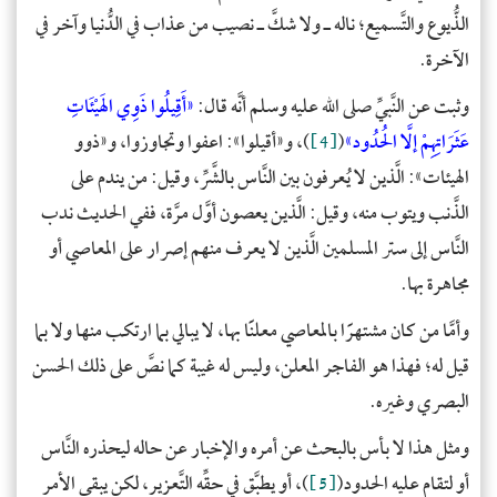
الذُّيوع والتَّسميع؛ ناله ـ ولا شكَّ ـ نصيب من عذاب في الدُّنيا وآخر في
الآخرة.
وثبت عن النَّبيِّ صلى الله عليه وسلم أنَّه قال:
«
أَقِيلُوا ذَوِي الهَيْئَاتِ
عَثَرَاتِهِمْ إلَّا الحُدُود
»
(
[4]
)، و«أقيلوا»: اعفوا وتجاوزوا، و«ذوو
الهيئات»: الَّذين لا يُعرفون بين النَّاس بالشَّرِّ، وقيل: من يندم على
الذَّنب ويتوب منه، وقيل: الَّذين يعصون أوَّل مرَّة، ففي الحديث ندب
النَّاس إلى ستر المسلمين الَّذين لا يعرف منهم إصرار على المعاصي أو
مجاهرة بها.
وأمَّا من كان مشتهرًا بالمعاصي معلنًا بها، لا يبالي بما ارتكب منها ولا بما
قيل له؛ فهذا هو الفاجر المعلن، وليس له غيبة كما نصَّ على ذلك الحسن
البصري وغيره.
ومثل هذا لا بأس بالبحث عن أمره والإخبار عن حاله ليحذره النَّاس
أو لتقام عليه الحدود(
[5]
)، أو يطبَّق في حقِّه التَّعزير، لكن يبقى الأمر