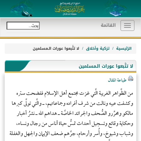
القائمة
Toggle
navigation
الرّئيسية
تزكية وأخلاق
لا تتَّبعوا عورات الـمسلمين
لا تتَّبعوا عورات الـمسلمين
طباعة المقال
من الظَّواهر الغريبة الَّتي غزت مجتمع أهل الإسلام ففضحت ستره
وكشفت عيبه ونالت من شرف أفراده وجماعاتهم، ـ والَّتي تولَّى كبرها
مالكو ومحرِّرو الصُّحف والجرائد الخاصَّة ـ هداهم الله ـ نشرُ أخبار
وحكاية وقائع وتسجيل أحداث تمسُّ حياة أناس من رجال ونساء،
وشباب وشيوخ، وأُسر وأرحام، جرَّهم ضعف الإيمان والجهل والغفلة