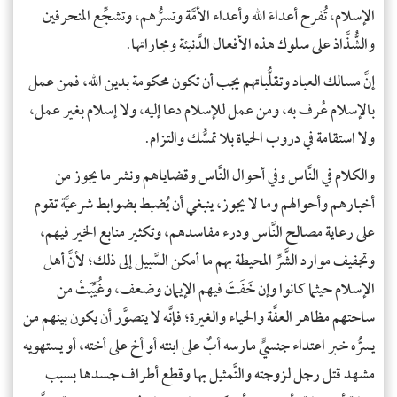
الإسلام، تُفرح أعداءَ الله وأعداء الأمَّة وتسرُّهم، وتشجِّع المنحرفين
والشُّذَّاذ على سلوك هذه الأفعال الدَّنيئة ومجاراتها.
إنَّ مسالك العباد وتقلُّباتهم يجب أن تكون محكومة بدين الله، فمن عمل
بالإسلام عُرف به، ومن عمل للإسلام دعا إليه، ولا إسلام بغير عمل،
ولا استقامة في دروب الحياة بلا تمسُّك والتزام.
والكلام في النَّاس وفي أحوال النَّاس وقضاياهم ونشر ما يجوز من
أخبارهم وأحوالهم وما لا يجوز، ينبغي أن يُضبط بضوابط شرعيَّة تقوم
على رعاية مصالح النَّاس ودرء مفاسدهم، وتكثير منابع الخير فيهم،
وتجفيف موارد الشَّرِّ المحيطة بهم ما أمكن السَّبيل إلى ذلك؛ لأنَّ أهل
الإسلام حيثما كانوا وإن خَفَتَ فيهم الإيمان وضعف، وغُيِّبَتْ من
ساحتهم مظاهر العفَّة والحياء والغيرة؛ فإنَّه لا يتصوَّر أن يكون بينهم من
يسرُّه خبر اعتداء جنسيٍّ مارسه أبٌ على ابنته أو أخ على أخته، أو يستهويه
مشهد قتل رجل لزوجته والتَّمثيل بها وقطع أطراف جسدها بسبب