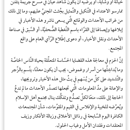
خيانة أو وشاية، أو يرضيه أن يكون شاهد عيان في مسرح جريمة يتفنَّن
ممارسو الاعتداء في التَّنكيل والتَّمثيل بجُثث المجنيِّ عليهم، وما إلى ذلك
من غرائب الأحداث والوقائع الَّتي يسعى ناشرو هذه الأخبار في
إبلاغها وإيصالها إلى القرَّاء باسم التَّغطية الصُّحفيَّة، أو السَّبق في صناعة
الأحداث ونقل الأخبار، أو دعوى إطْلاع الرَّأي العام على واقع
المجتمع.
إنَّ الحزم في معالجة هذه القضايا الحسَّاسة المتعلِّقة بحياة النَّاس الخاصَّة
وما يُداخِلُها من أسرار وغموض، يجب أن يكون معلنًا، يتَّسم بالزَّجر
والتَّشديد على كلِّ من يُسْهم في بثِّ مثل هذه الأخبار وترويجها،
والإعانة على مدِّ المعلومات الَّتي تجعلها تتصدَّر الأحداث ما لم تدعُ
الحاجة إلى ذلك، منعًا لكلِّ تصدُّع وتفكُّك ينال مجتمع أهل الإسلام
ويُعرِّضه للخيبة والإفلاس في القيم والمقوِّمات، شأن المجتمعات
الكافرة اليوم السَّابحة في رذائل الأخلاق وزبالة الأفكار وزيف
المعتقدات وفقدان الأمل وغياب الحلول.