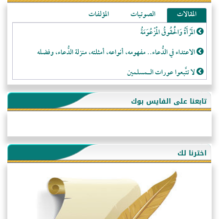
المقالات
الصوتيات
المؤلفات
المَرْأَةُ وَالْحُقُوقُ الْمَزْعُوَمَةُ
الاعتداء في الدُّعاء.. مفهومه، أنواعه، أمثلته، منزلة الدُّعاء، وفضله
لا تتَّبعوا عورات الـمسلمين
فقه النَّصيحة عند الصَّحابة الكرام رضي الله عنهم
تابعنا على الفايس بوك
لَا عِزَّةَ إِلَّا بِالإِسْلَامِ
هذه سبيلنا فماذا تنقمون؟!
أُسُـسُ بَـيْـتِ الـمُسْـلِمِ
اخترنا لك
التَّعْلِيمُ القُرْآنِي
كلمة إلى إخواني السلفيين في الجزائر