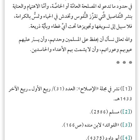
في حدود ما تدعو له المصلحة العامَّة أو الخاصَّة، وأمَّا الاهتمام والعناية
بنشر التَّفاصيل الَّتي تقزِّز النُّفوس وتخدش في الحياء وتمسُّ بالكرامة،
فلا سبيل إلى تسويغها وتجويزها تحت أيِّ غطاء وبأيَّة ذريعة.
والله تعالى نسأل أن يحفظ على المسلمين وحدتهم، وأن يستر عليهم
عيوبهم وعوراتهم، وأن لا يشمت بهم الأعداء والحاسدين.
* * *
(
[1]
) نشر في مجلة «الإصلاح»: العدد (31)/ربيع الأول ـ ربيع الآخر
1433هـ.
(
[2]
) مسلم (2586).
(
[3]
) «الفوائد» لابن منده (ص166).
(
[4]
) أبو داود (4375).