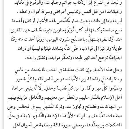
والبعد عن الشَّرع إلى ارتكاب جرائم وجنايات، والوقوع في مكايد
وخيانات؛ من قتل أنفس وتدنيس أعراض وسرقة أموال وخطف
أبرياء وما إلى ذلك، بحيث صار يُخصَّص لهذه الأخبار أركان وأعمدة
تسع صفحة بأكملها أو أكثر، تُبرَّزُ بعناوين مثيرة، تخطف عين القارئ
عند أوَّل نظرة يستهلُّ بها تصفّح مقروئه اليومي، وربَّما أخذت منه وقتًا
طويلًا وتركيزًا في قراءتها، حتَّى كأنَّه يشاهد فيلمًا بوليسيًّا أو درامَا
اجتماعيَّة تزعج أحداثهما طبعه، وتعكِّر مزاجه، وتقلق راحته.
ومثل هذه الأخبار وإن كانت مطابقة في الغالب لما يحدث من مآسٍ
ومنكرات في واقعنا المرير؛ لأنَّها تصدر من أناس فقدوا كلَّ شعور
وضيَّعوا كلَّ دين وأفلسوا من كلِّ فضيلة وخلق، إلَّا أنَّه ينبغي مراعاة
أهل الإسلام بالسَّتر عليهم والغضِّ عن معايبهم والتَّغافل عمَّا يقع بينهم
من انتهاكات وفضائح وتجاوزات، وترك التَّشهير بهم في المجالس وعلى
صفحات الصُّحف والجرائد؛ لأنَّ هذه الإذاعة والتَّشهير لا يفيد في حلِّ
المشكلات بل يعقِّدها، ويعطي صورة قاتمة ومظلمة عن أحوال أهل