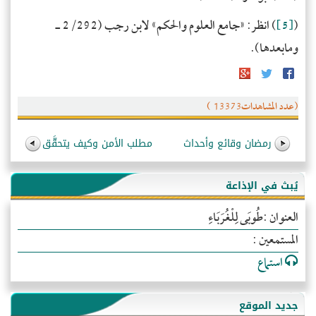
(
[5]
) انظر: «جامع العلوم والحكم» لابن رجب (2/292 ـ
ومابعدها).
(عدد المشاهدات13373 )
رمضان وقائع وأحداث
مطلب الأمن وكيف يتحقَّق
يُبث في الإذاعة
العنوان :طُوبَى لِلْغُرَبَاءِ
المستمعين :
استماع
جديد الموقع