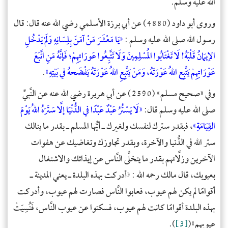
الله عليه وسلم.
وروى أبو داود (4880) عن أبي برزة الأسلمي رضي الله عنه قال: قال
رسول الله صلى الله عليه وسلم :
«
يَا مَعْشَرَ مَنْ آمَنَ بِلِسَانِهِ وَلَمْ يَدْخُلِ
الإيمَانُ قَلْبَهُ! لَا تَغْتَابُوا المُسْلِمِينَ وَلَا تَتَّبِعُوا عَورَاتِهِمْ؛ فَإنَّهُ مَنِ اتَّبَعَ
عَوْرَاتِهِمْ يَتَّبِع اللهُ عَوْرَتَهُ، وَمَنْ يَتَّبِعِ اللهُ عَوْرَتَهُ يَفْضَحهُ في بَيْتِهِ
»
.
وفي «صحيح مسلم» (2590) عن أبي هريرة رضي الله عنه عن النَّبيِّ
صلى الله عليه وسلم قال:
«
لَا يَسْتُرُ عَبْدٌ عَبْدًا في الدُّنْيَا إلَّا سَتَرَهُ اللهُ يَوْمَ
القِيَامَةِ
»
، فبقدر سترك لنفسك ولغيرك ـ أيُّها المسلم ـ بقدر ما ينالك
ستر الله في الدُّنيا والآخرة، وبقدر تجاوزك وتغاضيك عن هفوات
الآخرين وزلَّاتهم بقدر ما يتخلَّى النَّاس عن إيذائك والاشتغال
بعيوبك، قال مالك رحمه الله : «أدركت بهذه البلدة ـ يعني المدينة ـ
أقوامًا لم يكن لهم عيوب، فعابوا النَّاس فصارت لهم عيوب، وأدركت
بهذه البلدة أقوامًا كانت لهم عيوب، فسكتوا عن عيوب النَّاس، فَنُسِيَتْ
عيوبهم»(
[3]
).