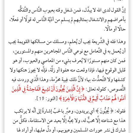
إنَّ القول لدى الله لا يبدَّل، فمن شغل وقته بعيوب النَّاس والتَّفكُّه
بأعراضهم والانشغال بمثالبهم لم يسلم من أذيَّة النَّاس له قولًا أو فعلًا،
حالًا أو مآلًا.
وهذا فقه في الشَّريعة يجب أن يُعلم، ومسلك من مسالكها القويمة يجب
أن يُعمل به في التَّعامل مع نوعي النَّاس المجاهرين منهم والمستورين،
فمن كان منهم مستورًا لا يُعرف بشيء من المعاصي والعيوب، أو هو
قليل الوقوع فيها، فإذا وقعت منه هفوة أو زلَّة، فإنَّه لا يجوز هتكها ولا
كشفها ولا التَّحدُّث بها؛ لأنَّ ذلك غِيبة محرَّمة، وهذا الَّذي وردت فيه
النُّصوص، كقوله تعالى:
﴿
إِنَّ الَّذِينَ يُحِبُّونَ أَنْ تَشِيعَ الْفَاحِشَةُ فِي الَّذِينَ
آَمَنُوا لَهُمْ عَذَابٌ أَلِيمٌ فِي الدُّنْيَا وَالْآَخِرَةِ
﴾
[النور: 19].
فقوله
:
﴿
يُحِبُّونَ
﴾ أي يريدون، وعبَّر بالحبِّ إشارةً إلى أنَّه لا يرتكب
هذا مع شناعته إلَّا محبٌّ له، ولا يحبُّه إلَّا بعيد عن الاستقامة، فكلُّ من
شارك في نشر عورات المسلمين وعيوبهم، أو دلَّ عليها، أو أراد لها