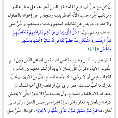
إنَّ كلَّ من يحبُّ أن تشيع الفاحشة في الَّذين آمنوا هو على خطر عظيم
ومرتكب لجُرم جسيم؛ لأنَّه مُخاطر بدينه ومتجاسر على إخوانه بالتَّطاول
والاعتداء، حريص على تفكيك لحمتهم وتشتيت شملهم، والنَّبيُّ صلى
الله عليه وسلم يقول:
«
مَثَلُ المُؤْمِنِينَ في تَوَادِّهِمْ وَتَرَاحُمِهِمْ وَتَعَاطُفِهِمْ
مَثَلُ الجَسَدِ إذَا اشْتَكَى مِنْهُ عُضْوٌ تَدَاعَى لَهُ سَائِرُ الجَسَدِ بالسَّهَرِ
وَالحُمَّى
»
(
[2]
).
فستر عيوب النَّفس وعيوب النَّاس فضيلة من فضائل الدِّين ومِنْ شيم
النُّفوس الأبيَّة، فكما أنَّ كلَّ إنسان لا يريد أن تُنشر معايبه بين النَّاس،
فكذلك ينبغي أن لا يرضى ذلك لأخيه المسلم؛ لأنَّ مِنَ الايمان أن تحبَّ
لغيرك ما تحبُّ لنفسك، فمن رأى عيبًا أو تقصيرًا في أخيه المسلم أن
يدعو له بالاستقامة والصَّلاح، وأن ينصحه سرًّا لا جهرًا حتَّى لا يخدش
كرامته ويلحق به العار والهوان، إذ الجزاء من جنس العمل، وكما تدين
تُدان، فـ
«
مَنْ سَتَرَ مُسْلِمًا سَتَرَهُ اللهُ في الدُّنْيَا وَالآخِرَةِ
»
، كما قال النَّبيُّ صلى