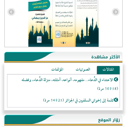
الأكثر مشاهدة
المقالات
الصوتيات
المؤلفات
الاعتداء في الدُّعاء.. مفهومه، أنواعه، أمثلته، منزلة الدُّعاء، وفضله
(16958 مرة)
كلمة إلى إخواني السلفيين في الجزائر (14925 مرة)
لا تتَّبعوا عورات الـمسلمين (13372 مرة)
- الجزائر (94600)
زوّار الموقع
المَرْأَةُ وَالْحُقُوقُ الْمَزْعُوَمَةُ (12482 مرة)