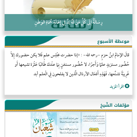
رِسَالَةٌ إِلَى كُلِّ مَنْ لَهُ يَدٌ فِي إِعَانَةِ حُمَاةِ الوَطَنِ
موعظة الأسبوع
قالَ الإمامُ ابنُ حزمٍ -رحمه الله- : «إذا حضرت مجْلِس علمٍ فَلا يكن حضورك إِلاّ
حُضُور مستزيدٍ علمًا وَأَجرًا، لا حُضُور مستغنٍ بِمَا عنْدك طَالبًا عَثْرَة تشيعها أَو
غَرِيبَةً تشنِّعها، فَهَذِهِ أَفعَال الأرذال الَّذين لا يفلحون فِي الْعلم أبد
اقرأ المزيد
مؤلفات الشّيخ