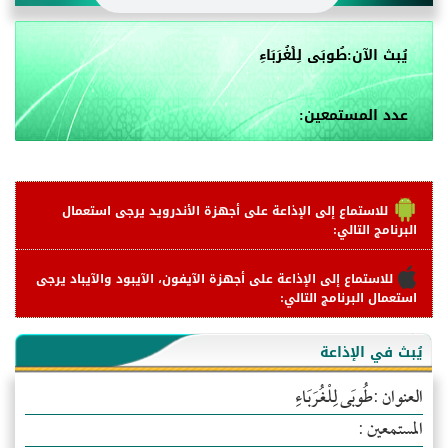
يُبث الآن:طُوبَى لِلْغُرَبَاءِ
عدد المستمعين:
للاستماع إلى الإذاعة على أجهزة الأندرويد يرجى استعمال
البرنامج التالي:
للاستماع إلى الإذاعة على أجهزة الآيفون، الآيبود والآيباد يرجى
استعمال البرنامج التالي:
يُبث في الإذاعة
العنوان :طُوبَى لِلْغُرَبَاءِ
المستمعين :