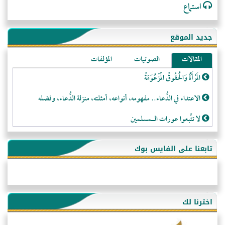
استماع
جديد الموقع
المقالات
الصوتيات
المؤلفات
المَرْأَةُ وَالْحُقُوقُ الْمَزْعُوَمَةُ
الاعتداء في الدُّعاء.. مفهومه، أنواعه، أمثلته، منزلة الدُّعاء، وفضله
لا تتَّبعوا عورات الـمسلمين
فقه النَّصيحة عند الصَّحابة الكرام رضي الله عنهم
تابعنا على الفايس بوك
لَا عِزَّةَ إِلَّا بِالإِسْلَامِ
هذه سبيلنا فماذا تنقمون؟!
أُسُـسُ بَـيْـتِ الـمُسْـلِمِ
اخترنا لك
التَّعْلِيمُ القُرْآنِي