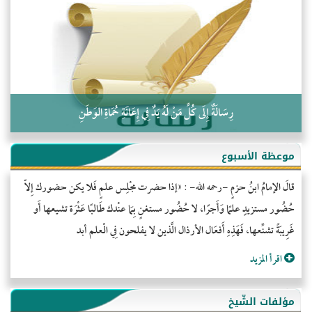
كلمة إلى إخواني السلفيين في الجزائر
رِسَالَةٌ إِلَى كُلِّ مَنْ لَهُ يَدٌ فِي إِعَانَةِ حُمَاةِ الوَطَنِ
موعظة الأسبوع
قالَ الإمامُ ابنُ حزمٍ -رحمه الله- : «إذا حضرت مجْلِس علمٍ فَلا يكن حضورك إِلاّ
حُضُور مستزيدٍ علمًا وَأَجرًا، لا حُضُور مستغنٍ بِمَا عنْدك طَالبًا عَثْرَة تشيعها أَو
غَرِيبَةً تشنِّعها، فَهَذِهِ أَفعَال الأرذال الَّذين لا يفلحون فِي الْعلم أبد
اقرأ المزيد
مؤلفات الشّيخ