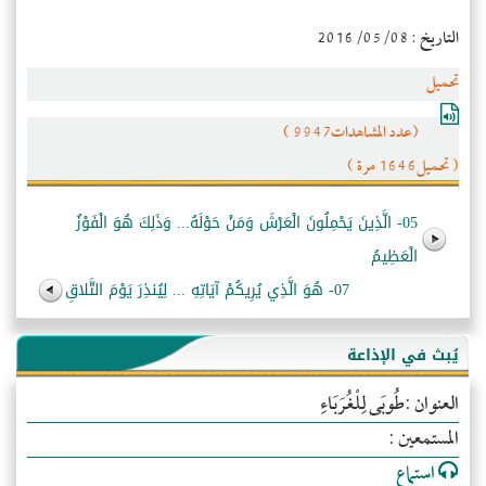
التاريخ : 2016/05/08
تحميل
(عدد المشاهدات9947 )
( تحميل1646 مرة )
05- الَّذِينَ يَحْمِلُونَ الْعَرْشَ وَمَنْ حَوْلَهُ... وَذَلِكَ هُوَ الْفَوْزُ
الْعَظِيمُ
07- هُوَ الَّذِي يُرِيكُمْ آيَاتِهِ ... لِيُنذِرَ يَوْمَ التَّلاقِ
يُبث في الإذاعة
العنوان :طُوبَى لِلْغُرَبَاءِ
المستمعين :
استماع