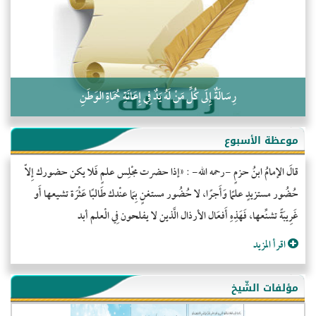
كلمة إلى إخواني السلفيين في الجزائر
رِسَالَةٌ إِلَى كُلِّ مَنْ لَهُ يَدٌ فِي إِعَانَةِ حُمَاةِ الوَطَنِ
موعظة الأسبوع
قالَ الإمامُ ابنُ حزمٍ -رحمه الله- : «إذا حضرت مجْلِس علمٍ فَلا يكن حضورك إِلاّ
حُضُور مستزيدٍ علمًا وَأَجرًا، لا حُضُور مستغنٍ بِمَا عنْدك طَالبًا عَثْرَة تشيعها أَو
غَرِيبَةً تشنِّعها، فَهَذِهِ أَفعَال الأرذال الَّذين لا يفلحون فِي الْعلم أبد
اقرأ المزيد
مؤلفات الشّيخ