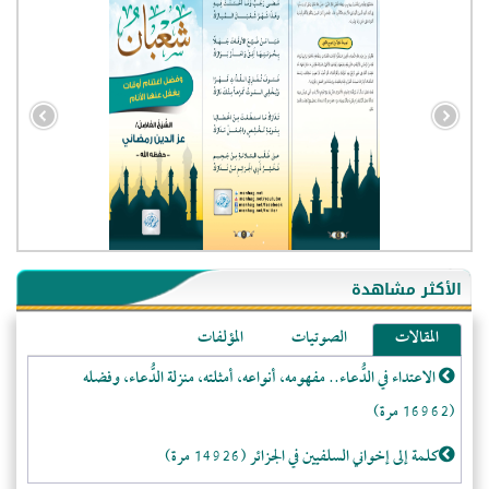
- الجزائر (94605)
- الولايات المتحدة (72412)
- فيتنام (21564)
الأكثر مشاهدة
-غير معروف (21320)
- الصين (10631)
المقالات
الصوتيات
المؤلفات
- كندا (10288)
الاعتداء في الدُّعاء.. مفهومه، أنواعه، أمثلته، منزلة الدُّعاء، وفضله
- فرنسا (9145)
(16962 مرة)
- روسيا (5536)
كلمة إلى إخواني السلفيين في الجزائر (14926 مرة)
- المملكة المتحدة (5511)