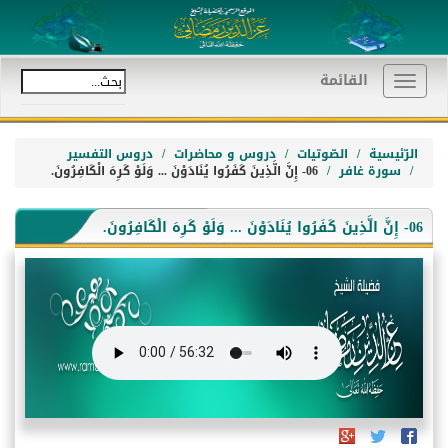
القائمة
Toggle
navigation
الرّئيسية
الصّوتيات
دروس و محاضرات
دروس التفسير
سورة غافر
06- إِنَّ الَّذِينَ كَفَرُوا يُنَادَوْنَ ... وَلَوْ كَرِهَ الْكَافِرُونَ.
06- إِنَّ الَّذِينَ كَفَرُوا يُنَادَوْنَ ... وَلَوْ كَرِهَ الْكَافِرُونَ.