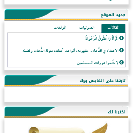
جديد الموقع
المقالات
الصوتيات
المؤلفات
المَرْأَةُ وَالْحُقُوقُ الْمَزْعُوَمَةُ
الاعتداء في الدُّعاء.. مفهومه، أنواعه، أمثلته، منزلة الدُّعاء، وفضله
لا تتَّبعوا عورات الـمسلمين
فقه النَّصيحة عند الصَّحابة الكرام رضي الله عنهم
تابعنا على الفايس بوك
لَا عِزَّةَ إِلَّا بِالإِسْلَامِ
هذه سبيلنا فماذا تنقمون؟!
أُسُـسُ بَـيْـتِ الـمُسْـلِمِ
اخترنا لك
التَّعْلِيمُ القُرْآنِي