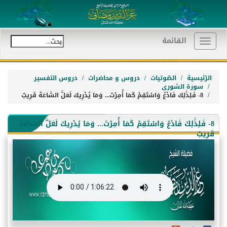
القائمة
Toggle
navigation
الرّئيسية
الصّوتيات
دروس و محاضرات
دروس التفسير
سورة الشورى
8- فَلِذَٰلِكَ فَادْعُ وَاسْتَقِمْ كَمَا أُمِرْتَ... وَمَا يُدْرِيكَ لَعَلَّ السَّاعَةَ قَرِيبٌ
8- فَلِذَٰلِكَ فَادْعُ وَاسْتَقِمْ كَمَا أُمِرْتَ... وَمَا يُدْرِيكَ لَعَلَّ السَّاعَةَ
قَرِيبٌ