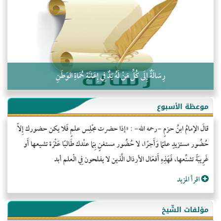
كلمة إلى إخواني السلفيين في الجزائر
رِسَالَةٌ إِلَى كُلِّ مَنْ لَهُ يَدٌ فِي إِعَانَةِ حُمَاةِ الوَطَنِ
موعظة الأسبوع
قالَ الإمامُ ابنُ حزمٍ -رحمه الله- : «إذا حضرت مجْلِس علمٍ فَلا يكن حضورك إِلاّ
حُضُور مستزيدٍ علمًا وَأَجرًا، لا حُضُور مستغنٍ بِمَا عنْدك طَالبًا عَثْرَة تشيعها أَو
غَرِيبَةً تشنِّعها، فَهَذِهِ أَفعَال الأرذال الَّذين لا يفلحون فِي الْعلم أبد
اقرأ المزيد
مؤلفات الشّيخ