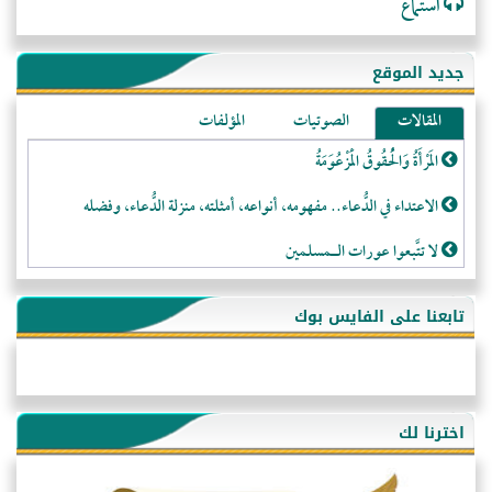
استماع
جديد الموقع
المقالات
الصوتيات
المؤلفات
المَرْأَةُ وَالْحُقُوقُ الْمَزْعُوَمَةُ
الاعتداء في الدُّعاء.. مفهومه، أنواعه، أمثلته، منزلة الدُّعاء، وفضله
لا تتَّبعوا عورات الـمسلمين
فقه النَّصيحة عند الصَّحابة الكرام رضي الله عنهم
تابعنا على الفايس بوك
لَا عِزَّةَ إِلَّا بِالإِسْلَامِ
هذه سبيلنا فماذا تنقمون؟!
أُسُـسُ بَـيْـتِ الـمُسْـلِمِ
اخترنا لك
التَّعْلِيمُ القُرْآنِي