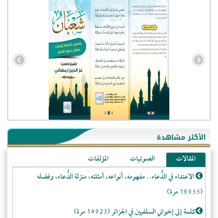
- الجزائر (94579)
- الولايات المتحدة (71833)
- فيتنام (21372)
الأكثر مشاهدة
-غير معروف (20604)
المقالات
الصوتيات
المؤلفات
- الصين (10574)
الاعتداء في الدُّعاء.. مفهومه، أنواعه، أمثلته، منزلة الدُّعاء، وفضله
- كندا (10202)
(16955 مرة)
- فرنسا (9048)
- المملكة المتحدة (5449)
كلمة إلى إخواني السلفيين في الجزائر (14923 مرة)