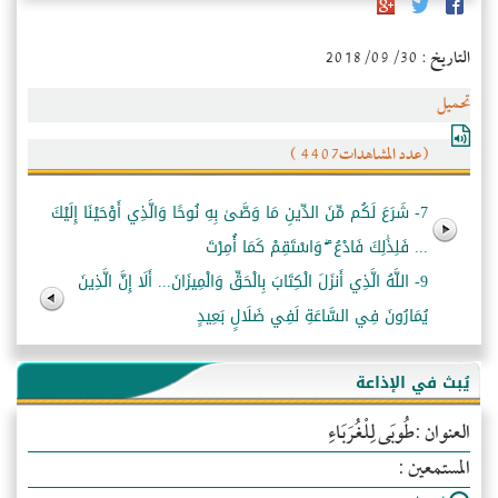
التاريخ : 2018/09/30
تحميل
(عدد المشاهدات4407 )
7- شَرَعَ لَكُم مِّنَ الدِّينِ مَا وَصَّىٰ بِهِ نُوحًا وَالَّذِي أَوْحَيْنَا إِلَيْكَ
... فَلِذَٰلِكَ فَادْعُ ۖ وَاسْتَقِمْ كَمَا أُمِرْتَ
9- اللَّهُ الَّذِي أَنزَلَ الْكِتَابَ بِالْحَقِّ وَالْمِيزَانَ... أَلَا إِنَّ الَّذِينَ
يُمَارُونَ فِي السَّاعَةِ لَفِي ضَلَالٍ بَعِيدٍ
يُبث في الإذاعة
العنوان :طُوبَى لِلْغُرَبَاءِ
المستمعين :