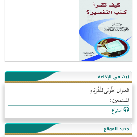
يُبث في الإذاعة
العنوان :طُوبَى لِلْغُرَبَاءِ
المستمعين :
استماع
جديد الموقع