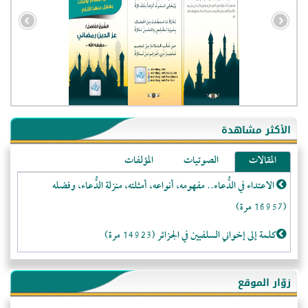
الأكثر مشاهدة
المقالات
الصوتيات
المؤلفات
الاعتداء في الدُّعاء.. مفهومه، أنواعه، أمثلته، منزلة الدُّعاء، وفضله
(16957 مرة)
كلمة إلى إخواني السلفيين في الجزائر (14923 مرة)
لا تتَّبعوا عورات الـمسلمين (13368 مرة)
زوّار الموقع
المَرْأَةُ وَالْحُقُوقُ الْمَزْعُوَمَةُ (12480 مرة)
- الجزائر (94580)