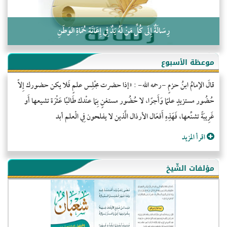
رِسَالَةٌ إِلَى كُلِّ مَنْ لَهُ يَدٌ فِي إِعَانَةِ حُمَاةِ الوَطَنِ
موعظة الأسبوع
قالَ الإمامُ ابنُ حزمٍ -رحمه الله- : «إذا حضرت مجْلِس علمٍ فَلا يكن حضورك إِلاّ
حُضُور مستزيدٍ علمًا وَأَجرًا، لا حُضُور مستغنٍ بِمَا عنْدك طَالبًا عَثْرَة تشيعها أَو
غَرِيبَةً تشنِّعها، فَهَذِهِ أَفعَال الأرذال الَّذين لا يفلحون فِي الْعلم أبد
اقرأ المزيد
مؤلفات الشّيخ