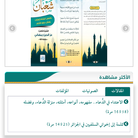
- الجزائر (94595)
- الولايات المتحدة (72125)
- فيتنام (21458)
الأكثر مشاهدة
-غير معروف (20972)
المقالات
الصوتيات
المؤلفات
- الصين (10590)
الاعتداء في الدُّعاء.. مفهومه، أنواعه، أمثلته، منزلة الدُّعاء، وفضله
- كندا (10239)
(16958 مرة)
- فرنسا (9087)
- المملكة المتحدة (5479)
كلمة إلى إخواني السلفيين في الجزائر (14925 مرة)
- روسيا (5458)
لا تتَّبعوا عورات الـمسلمين (13371 مرة)