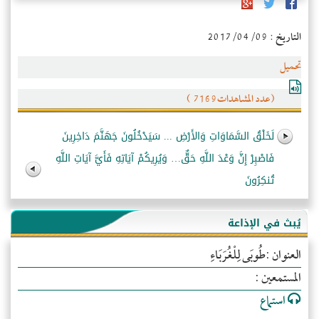
التاريخ : 2017/04/09
تحميل
(عدد المشاهدات7169 )
لَخَلْقُ السَّمَاوَاتِ وَالأَرْضِ ... سَيَدْخُلُونَ جَهَنَّمَ دَاخِرِينَ
فَاصْبِرْ إِنَّ وَعْدَ اللَّهِ حَقٌّ… وَيُرِيكُمْ آيَاتِهِ فَأَيَّ آيَاتِ اللَّهِ
تُنكِرُونَ
يُبث في الإذاعة
العنوان :طُوبَى لِلْغُرَبَاءِ
المستمعين :
استماع