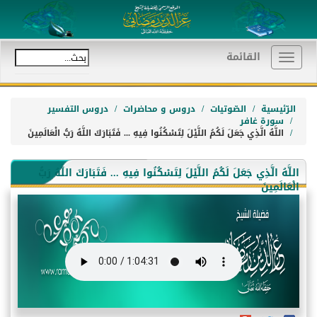
القائمة
Toggle
navigation
الرّئيسية
الصّوتيات
دروس و محاضرات
دروس التفسير
سورة غافر
اللَّهُ الَّذِي جَعَلَ لَكُمُ اللَّيْلَ لِتَسْكُنُوا فِيهِ ... فَتَبَارَكَ اللَّهُ رَبُّ الْعَالَمِينَ
اللَّهُ الَّذِي جَعَلَ لَكُمُ اللَّيْلَ لِتَسْكُنُوا فِيهِ ... فَتَبَارَكَ اللَّهُ رَبُّ
الْعَالَمِينَ