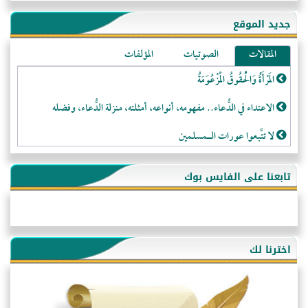
جديد الموقع
المقالات
الصوتيات
المؤلفات
المَرْأَةُ وَالْحُقُوقُ الْمَزْعُوَمَةُ
الاعتداء في الدُّعاء.. مفهومه، أنواعه، أمثلته، منزلة الدُّعاء، وفضله
لا تتَّبعوا عورات الـمسلمين
فقه النَّصيحة عند الصَّحابة الكرام رضي الله عنهم
تابعنا على الفايس بوك
لَا عِزَّةَ إِلَّا بِالإِسْلَامِ
هذه سبيلنا فماذا تنقمون؟!
أُسُـسُ بَـيْـتِ الـمُسْـلِمِ
اخترنا لك
التَّعْلِيمُ القُرْآنِي
كلمة إلى إخواني السلفيين في الجزائر