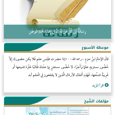
رِسَالَةٌ إِلَى كُلِّ مَنْ لَهُ يَدٌ فِي إِعَانَةِ حُمَاةِ الوَطَنِ
موعظة الأسبوع
قالَ الإمامُ ابنُ حزمٍ -رحمه الله- : «إذا حضرت مجْلِس علمٍ فَلا يكن حضورك إِلاّ
حُضُور مستزيدٍ علمًا وَأَجرًا، لا حُضُور مستغنٍ بِمَا عنْدك طَالبًا عَثْرَة تشيعها أَو
غَرِيبَةً تشنِّعها، فَهَذِهِ أَفعَال الأرذال الَّذين لا يفلحون فِي الْعلم أبد
اقرأ المزيد
مؤلفات الشّيخ