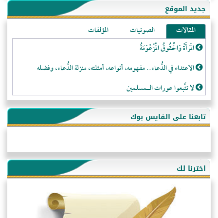
جديد الموقع
المقالات
الصوتيات
المؤلفات
المَرْأَةُ وَالْحُقُوقُ الْمَزْعُوَمَةُ
الاعتداء في الدُّعاء.. مفهومه، أنواعه، أمثلته، منزلة الدُّعاء، وفضله
لا تتَّبعوا عورات الـمسلمين
فقه النَّصيحة عند الصَّحابة الكرام رضي الله عنهم
تابعنا على الفايس بوك
لَا عِزَّةَ إِلَّا بِالإِسْلَامِ
هذه سبيلنا فماذا تنقمون؟!
أُسُـسُ بَـيْـتِ الـمُسْـلِمِ
اخترنا لك
التَّعْلِيمُ القُرْآنِي
كلمة إلى إخواني السلفيين في الجزائر