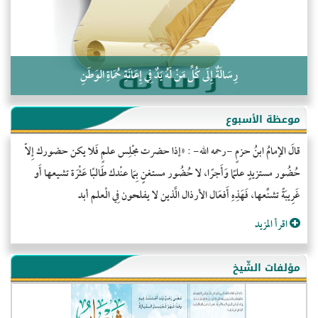
رِسَالَةٌ إِلَى كُلِّ مَنْ لَهُ يَدٌ فِي إِعَانَةِ حُمَاةِ الوَطَنِ
موعظة الأسبوع
قالَ الإمامُ ابنُ حزمٍ -رحمه الله- : «إذا حضرت مجْلِس علمٍ فَلا يكن حضورك إِلاّ
حُضُور مستزيدٍ علمًا وَأَجرًا، لا حُضُور مستغنٍ بِمَا عنْدك طَالبًا عَثْرَة تشيعها أَو
غَرِيبَةً تشنِّعها، فَهَذِهِ أَفعَال الأرذال الَّذين لا يفلحون فِي الْعلم أبد
اقرأ المزيد
مؤلفات الشّيخ