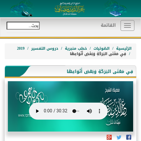
القائمة
Toggle
navigation
الرّئيسية
الصّوتيات
خطب منبرية
دروس التفسير
2019
فِي مَعْنَى البَرَكَةِ وَبَعْضِ أَنْوَاعِهَا
فِي مَعْنَى البَرَكَةِ وَبَعْضِ أَنْوَاعِهَا