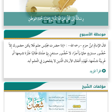
رِسَالَةٌ إِلَى كُلِّ مَنْ لَهُ يَدٌ فِي إِعَانَةِ حُمَاةِ الوَطَنِ
موعظة الأسبوع
قالَ الإمامُ ابنُ حزمٍ -رحمه الله- : «إذا حضرت مجْلِس علمٍ فَلا يكن حضورك إِلاّ
حُضُور مستزيدٍ علمًا وَأَجرًا، لا حُضُور مستغنٍ بِمَا عنْدك طَالبًا عَثْرَة تشيعها أَو
غَرِيبَةً تشنِّعها، فَهَذِهِ أَفعَال الأرذال الَّذين لا يفلحون فِي الْعلم أبد
اقرأ المزيد
مؤلفات الشّيخ