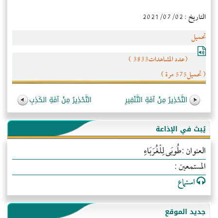
التاريخ : 2021/07/02
تحميل
(عدد المشاهدات3833 )
( تحميل575 مرة )
التَّحْذِيرُ مِنْ آفَةِ التَّنْفِيرِ
التَّحْذِيرُ مِنْ آفَةِ الكَذِبِ
يُبث في الإذاعة
العنوان :طُوبَى لِلْغُرَبَاءِ
المستمعين :
استماع
جديد الموقع