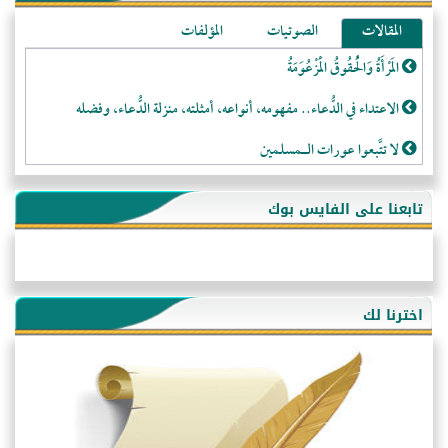
المقالات
الصوتيات
المؤلفات
المَرْأَةُ وَالْحُقُوقُ الْمَزْعُوَمَةُ
الاعتداء في الدُّعاء.. مفهومه، أنواعه، أمثلته، منزلة الدُّعاء، وفضله
لا تتَّبعوا عورات الـمسلمين
فقه النَّصيحة عند الصَّحابة الكرام رضي الله عنهم
تابعنا على الفايس بوك
لَا عِزَّةَ إِلَّا بِالإِسْلَامِ
هذه سبيلنا فماذا تنقمون؟!
أُسُـسُ بَـيْـتِ الـمُسْـلِمِ
اخترنا لك
التَّعْلِيمُ القُرْآنِي
كلمة إلى إخواني السلفيين في الجزائر