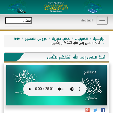
القائمة
Toggle
navigation
الرّئيسية
الصّوتيات
خطب منبرية
دروس التفسير
2019
أحبُّ الناسِ إلى اللهِ أنْفَعُهُمْ لِلنَّاسِ
أحبُّ الناسِ إلى اللهِ أنْفَعُهُمْ لِلنَّاسِ