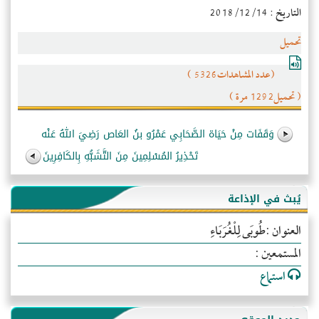
التاريخ : 2018/12/14
تحميل
(عدد المشاهدات5326 )
( تحميل1292 مرة )
وَقَفَات مِنْ حَيَاة الصَّحَابِي عَمْرُو بنُ العَاص رَضِيَ اللهُ عَنْه
تَحْذِيرُ المُسْلِمِينَ مِنَ التَّشَبُّهِ بِالكَافِرِينَ
يُبث في الإذاعة
العنوان :طُوبَى لِلْغُرَبَاءِ
المستمعين :
استماع