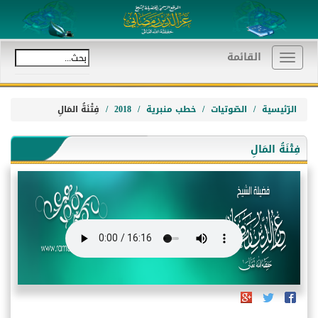
القائمة
Toggle
navigation
الرّئيسية
الصّوتيات
خطب منبرية
2018
فِتْنَةُ المَالِ
فِتْنَةُ المَالِ