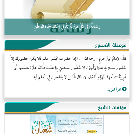
رِسَالَةٌ إِلَى كُلِّ مَنْ لَهُ يَدٌ فِي إِعَانَةِ حُمَاةِ الوَطَنِ
موعظة الأسبوع
قالَ الإمامُ ابنُ حزمٍ -رحمه الله- : «إذا حضرت مجْلِس علمٍ فَلا يكن حضورك إِلاّ
حُضُور مستزيدٍ علمًا وَأَجرًا، لا حُضُور مستغنٍ بِمَا عنْدك طَالبًا عَثْرَة تشيعها أَو
غَرِيبَةً تشنِّعها، فَهَذِهِ أَفعَال الأرذال الَّذين لا يفلحون فِي الْعلم أبد
اقرأ المزيد
مؤلفات الشّيخ