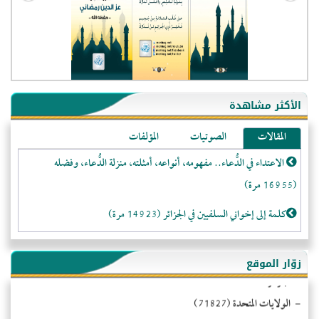
الأكثر مشاهدة
المقالات
الصوتيات
المؤلفات
الاعتداء في الدُّعاء.. مفهومه، أنواعه، أمثلته، منزلة الدُّعاء، وفضله
(16955 مرة)
كلمة إلى إخواني السلفيين في الجزائر (14923 مرة)
لا تتَّبعوا عورات الـمسلمين (13367 مرة)
زوّار الموقع
المَرْأَةُ وَالْحُقُوقُ الْمَزْعُوَمَةُ (12478 مرة)
- الجزائر (94579)
- الولايات المتحدة (71827)
الـنـُّصـيريَّـة الحقيقة والواقع (10982 مرة)