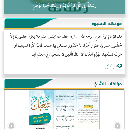
رِسَالَةٌ إِلَى كُلِّ مَنْ لَهُ يَدٌ فِي إِعَانَةِ حُمَاةِ الوَطَنِ
موعظة الأسبوع
قالَ الإمامُ ابنُ حزمٍ -رحمه الله- : «إذا حضرت مجْلِس علمٍ فَلا يكن حضورك إِلاّ
حُضُور مستزيدٍ علمًا وَأَجرًا، لا حُضُور مستغنٍ بِمَا عنْدك طَالبًا عَثْرَة تشيعها أَو
غَرِيبَةً تشنِّعها، فَهَذِهِ أَفعَال الأرذال الَّذين لا يفلحون فِي الْعلم أبد
اقرأ المزيد
مؤلفات الشّيخ