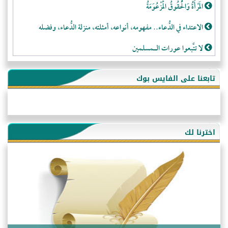
المَرْأَةُ وَالْحُقُوقُ الْمَزْعُوَمَةُ
الاعتداء في الدُّعاء.. مفهومه، أنواعه، أمثلته، منزلة الدُّعاء، وفضله
لا تتَّبعوا عورات الـمسلمين
فقه النَّصيحة عند الصَّحابة الكرام رضي الله عنهم
تابعنا على الفايس بوك
لَا عِزَّةَ إِلَّا بِالإِسْلَامِ
هذه سبيلنا فماذا تنقمون؟!
أُسُـسُ بَـيْـتِ الـمُسْـلِمِ
اخترنا لك
التَّعْلِيمُ القُرْآنِي
كلمة إلى إخواني السلفيين في الجزائر