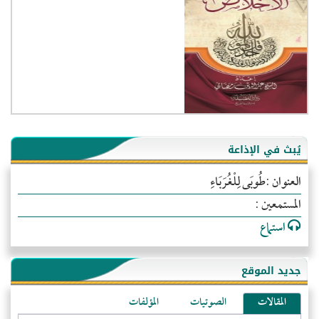
يُبث في الإذاعة
العنوان :طُوبَى لِلْغُرَبَاءِ
المستمعين :
استماع
جديد الموقع
المقالات
الصوتيات
المؤلفات