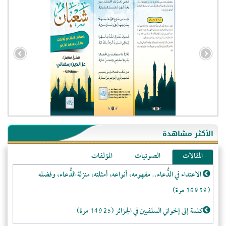
- الجزائر (94601)
- الولايات المتحدة (72267)
- فيتنام (21500)
الأكثر مشاهدة
-غير معروف (21135)
المقالات
الصوتيات
المؤلفات
- الصين (10601)
الاعتداء في الدُّعاء.. مفهومه، أنواعه، أمثلته، منزلة الدُّعاء، وفضله
- كندا (10255)
(16959 مرة)
- فرنسا (9109)
- المملكة المتحدة (5500)
كلمة إلى إخواني السلفيين في الجزائر (14925 مرة)
- روسيا (5499)