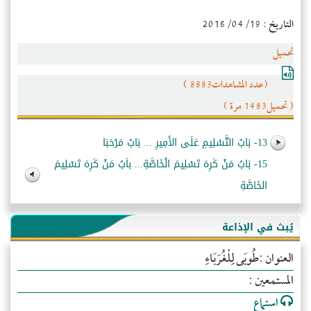
التاريخ : 2016/04/19
تحميل
(عدد المشاهدات8883 )
( تحميل1483 مرة )
13- بَابُ التَّسْلِيمِ عَلَى الأَمِيرِ ... بَابُ مَرْحَبَا
15- بَابُ مَنْ كَرِهَ تَسْلِيمَ الْخَاصَّةِ... باَبُ مَنْ كَرِهَ تَسْلِيمَ
الخَاصَّةِ
يُبث في الإذاعة
العنوان :طُوبَى لِلْغُرَبَاءِ
المستمعين :
استماع