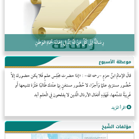
كلمة إلى إخواني السلفيين في الجزائر
رِسَالَةٌ إِلَى كُلِّ مَنْ لَهُ يَدٌ فِي إِعَانَةِ حُمَاةِ الوَطَنِ
موعظة الأسبوع
قالَ الإمامُ ابنُ حزمٍ -رحمه الله- : «إذا حضرت مجْلِس علمٍ فَلا يكن حضورك إِلاّ
حُضُور مستزيدٍ علمًا وَأَجرًا، لا حُضُور مستغنٍ بِمَا عنْدك طَالبًا عَثْرَة تشيعها أَو
غَرِيبَةً تشنِّعها، فَهَذِهِ أَفعَال الأرذال الَّذين لا يفلحون فِي الْعلم أبد
اقرأ المزيد
مؤلفات الشّيخ