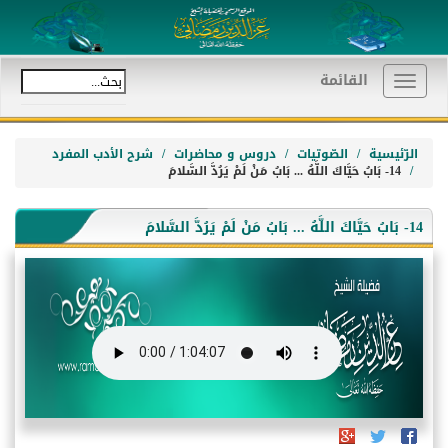
القائمة
Toggle
navigation
الرّئيسية
الصّوتيات
دروس و محاضرات
شرح الأدب المفرد
14- بَابُ حَيَّاكَ اللَّهُ ... بَابُ مَنْ لَمْ يَرُدَّ السَّلامَ
14- بَابُ حَيَّاكَ اللَّهُ ... بَابُ مَنْ لَمْ يَرُدَّ السَّلامَ