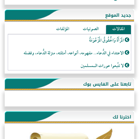
جديد الموقع
المقالات
الصوتيات
المؤلفات
المَرْأَةُ وَالْحُقُوقُ الْمَزْعُوَمَةُ
الاعتداء في الدُّعاء.. مفهومه، أنواعه، أمثلته، منزلة الدُّعاء، وفضله
لا تتَّبعوا عورات الـمسلمين
فقه النَّصيحة عند الصَّحابة الكرام رضي الله عنهم
تابعنا على الفايس بوك
لَا عِزَّةَ إِلَّا بِالإِسْلَامِ
هذه سبيلنا فماذا تنقمون؟!
أُسُـسُ بَـيْـتِ الـمُسْـلِمِ
اخترنا لك
التَّعْلِيمُ القُرْآنِي