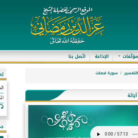
مؤلّفات
الإذاعة
اتّصل بنا
لتفسير
سورة فصلت
يُ
الع
الم
جد