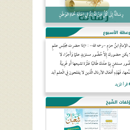
رِسَالَةٌ إِلَى كُلِّ مَنْ لَهُ يَدٌ فِي إِعَانَةِ حُمَاةِ الوَطَنِ
عظة الأسبوع
َ الإمامُ ابنُ حزمٍ -رحمه الله- : «إذا حضرت مجْلِس علمٍ
ا يكن حضورك إِلاّ حُضُور مستزيدٍ علمًا وَأَجرًا، لا
ور مستغنٍ بِمَا عنْدك طَالبًا عَثْرَة تشيعها أَو غَرِيبَةً
ِّعها، فَهَذِهِ أَفعَال الأرذال الَّذين لا يفلحون فِي الْعلم أبد
اقرأ المزيد
لفات الشّيخ