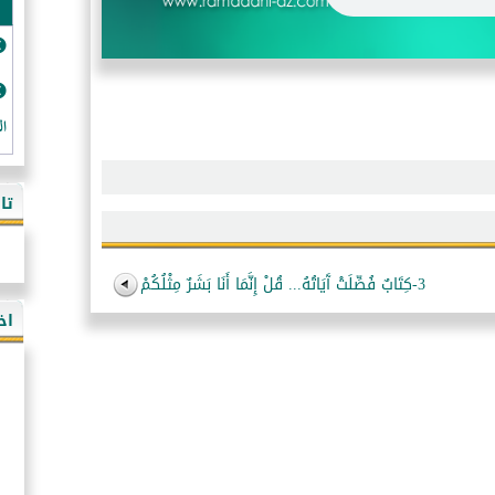
ال
تا
3-كِتَابٌ فُصِّلَتْ آَيَاتُهُ... قُلْ إِنَّمَا أَنَا بَشَرٌ مِثْلُكُمْ
اخ