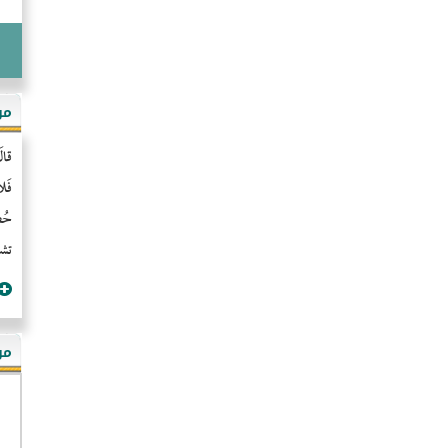
مو
قال
فَل
حُضُ
تشن
مؤ