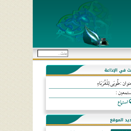
بث في الإذاعة
نوان :طُوبَى لِلْغُرَبَاءِ
ستمعين :
استماع
يد الموقع