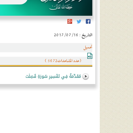
التاريخ : 2017/07/16
تحميل
(عدد المشاهدات5672 )
مُقَدِّمَةٌ فِي تَفْسِيرِ سُورَةِ فُصِلَت