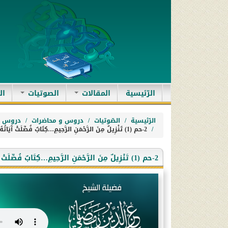
(current)
الرّئيسية
المقالات
الصوتيات
ال
الرّئيسية
الصّوتيات
دروس و محاضرات
دروس ا
2-حم (1) تَنْزِيلٌ مِنَ الرَّحْمَنِ الرَّحِيمِ…كِتَابٌ فُصِّلَتْ آَيَاتُهُ
2-حم (1) تَنْزِيلٌ مِنَ الرَّحْمَنِ الرَّحِيمِ…كِتَابٌ فُصِّلَتْ آَيَاتُهُ