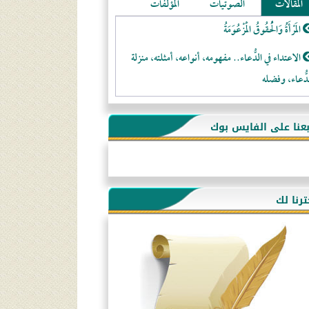
المقالات
الصوتيات
المؤلفات
المَرْأَةُ وَالْحُقُوقُ الْمَزْعُوَمَةُ
الاعتداء في الدُّعاء.. مفهومه، أنواعه، أمثلته، منزلة
دُّعاء، وفضله
لا تتَّبعوا عورات الـمسلمين
بعنا على الفايس بوك
فقه النَّصيحة عند الصَّحابة الكرام رضي الله عنهم
لَا عِزَّةَ إِلَّا بِالإِسْلَامِ
هذه سبيلنا فماذا تنقمون؟!
ترنا لك
أُسُـسُ بَـيْـتِ الـمُسْـلِمِ
التَّعْلِيمُ القُرْآنِي
كلمة إلى إخواني السلفيين في الجزائر