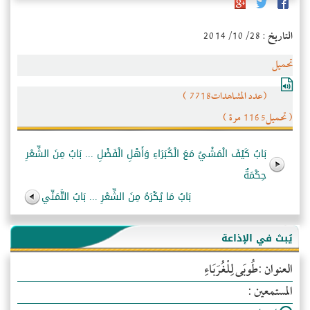
التاريخ : 2014/10/28
تحميل
(عدد المشاهدات7718 )
( تحميل1165 مرة )
بَابُ كَيْفَ الْمَشْيُ مَعَ الْكُبَرَاءِ وَأَهْلِ الْفَضْلِ ... بَابُ مِنَ الشِّعْرِ
حِكْمَةٌ
بَابُ مَا يُكْرَهُ مِنَ الشِّعْرِ ... بَابُ التَّمَنِّي
يُبث في الإذاعة
العنوان :طُوبَى لِلْغُرَبَاءِ
المستمعين :