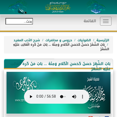
القائمة
Toggle
navigation
الرّئيسية
الصّوتيات
دروس و محاضرات
شرح الأدب المفرد
بَابُ الشِّعْرُ حَسَنٌ كَحَسَنِ الْكَلامِ وَمِنْهُ ... بَابُ مَنْ كَرِهَ الْغَالِبَ عَلَيْهِ
الشِّعْرُ
بَابُ الشِّعْرُ حَسَنٌ كَحَسَنِ الْكَلامِ وَمِنْهُ ... بَابُ مَنْ كَرِهَ الْغَالِبَ
عَلَيْهِ الشِّعْرُ