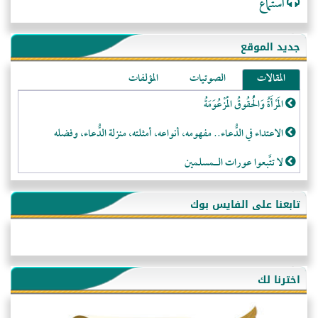
استماع
جديد الموقع
المقالات
الصوتيات
المؤلفات
المَرْأَةُ وَالْحُقُوقُ الْمَزْعُوَمَةُ
الاعتداء في الدُّعاء.. مفهومه، أنواعه، أمثلته، منزلة الدُّعاء، وفضله
لا تتَّبعوا عورات الـمسلمين
فقه النَّصيحة عند الصَّحابة الكرام رضي الله عنهم
تابعنا على الفايس بوك
لَا عِزَّةَ إِلَّا بِالإِسْلَامِ
هذه سبيلنا فماذا تنقمون؟!
أُسُـسُ بَـيْـتِ الـمُسْـلِمِ
اخترنا لك
التَّعْلِيمُ القُرْآنِي