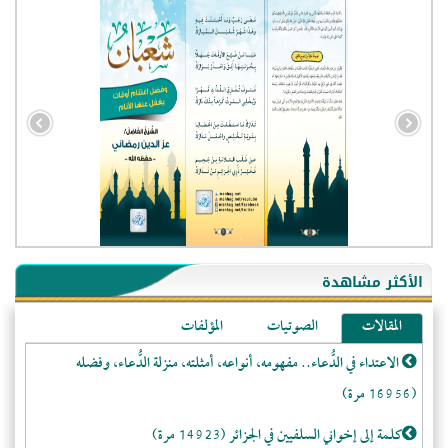
- الجزائر (94579)
- الولايات المتحدة (71859)
- فيتنام (21375)
الأكثر مشاهدة
-غير معروف (20625)
المقالات
الصوتيات
المؤلفات
- الصين (10575)
الاعتداء في الدُّعاء.. مفهومه، أنواعه، أمثلته، منزلة الدُّعاء، وفضله
- كندا (10206)
(16956 مرة)
- فرنسا (9050)
- المملكة المتحدة (5451)
كلمة إلى إخواني السلفيين في الجزائر (14923 مرة)