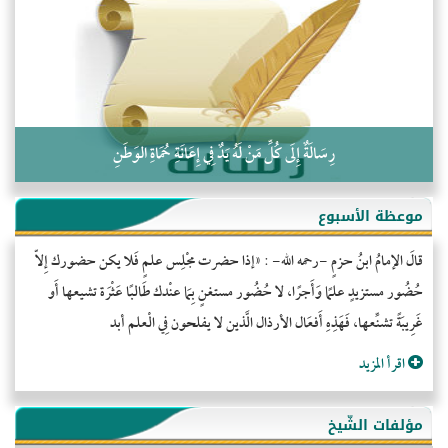
كلمة إلى إخواني السلفيين في الجزائر
رِسَالَةٌ إِلَى كُلِّ مَنْ لَهُ يَدٌ فِي إِعَانَةِ حُمَاةِ الوَطَنِ
موعظة الأسبوع
قالَ الإمامُ ابنُ حزمٍ -رحمه الله- : «إذا حضرت مجْلِس علمٍ فَلا يكن حضورك إِلاّ
حُضُور مستزيدٍ علمًا وَأَجرًا، لا حُضُور مستغنٍ بِمَا عنْدك طَالبًا عَثْرَة تشيعها أَو
غَرِيبَةً تشنِّعها، فَهَذِهِ أَفعَال الأرذال الَّذين لا يفلحون فِي الْعلم أبد
اقرأ المزيد
مؤلفات الشّيخ