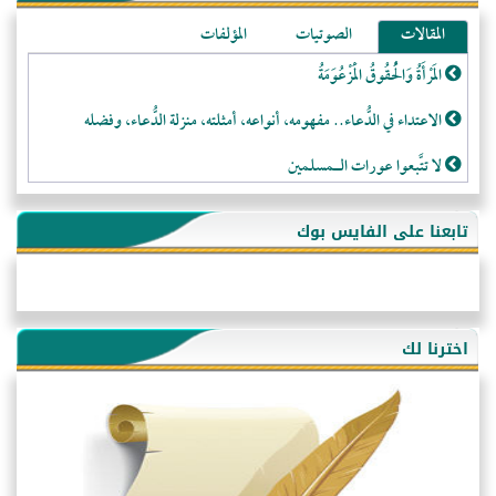
المقالات
الصوتيات
المؤلفات
المَرْأَةُ وَالْحُقُوقُ الْمَزْعُوَمَةُ
الاعتداء في الدُّعاء.. مفهومه، أنواعه، أمثلته، منزلة الدُّعاء، وفضله
لا تتَّبعوا عورات الـمسلمين
فقه النَّصيحة عند الصَّحابة الكرام رضي الله عنهم
تابعنا على الفايس بوك
لَا عِزَّةَ إِلَّا بِالإِسْلَامِ
هذه سبيلنا فماذا تنقمون؟!
أُسُـسُ بَـيْـتِ الـمُسْـلِمِ
اخترنا لك
التَّعْلِيمُ القُرْآنِي
كلمة إلى إخواني السلفيين في الجزائر