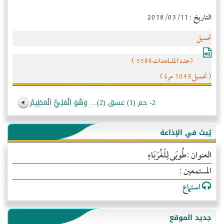
التاريخ : 2018/03/11
تحميل
(عدد المشاهدات5586 )
( تحميل1046 مرة )
2- حم (1) عسق (2)… وَهُوَ الْعَلِيُّ الْعَظِيمُ
يُبث في الإذاعة
العنوان :طُوبَى لِلْغُرَبَاءِ
المستمعين :
استماع
جديد الموقع