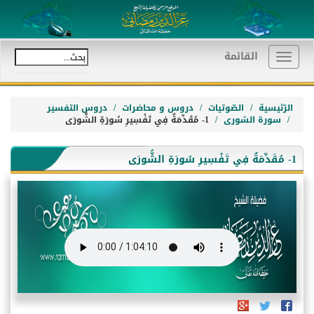
القائمة
Toggle
navigation
الرّئيسية
الصّوتيات
دروس و محاضرات
دروس التفسير
سورة الشورى
1- مُقَدِّمَةٌ فِي تَفْسِيرِ سُورَةِ الشُّورَى
1- مُقَدِّمَةٌ فِي تَفْسِيرِ سُورَةِ الشُّورَى