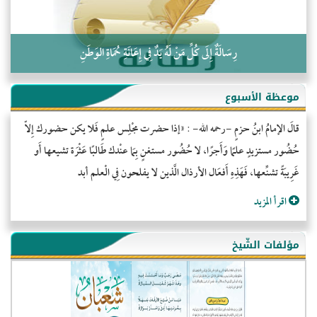
رِسَالَةٌ إِلَى كُلِّ مَنْ لَهُ يَدٌ فِي إِعَانَةِ حُمَاةِ الوَطَنِ
موعظة الأسبوع
قالَ الإمامُ ابنُ حزمٍ -رحمه الله- : «إذا حضرت مجْلِس علمٍ فَلا يكن حضورك إِلاّ
حُضُور مستزيدٍ علمًا وَأَجرًا، لا حُضُور مستغنٍ بِمَا عنْدك طَالبًا عَثْرَة تشيعها أَو
غَرِيبَةً تشنِّعها، فَهَذِهِ أَفعَال الأرذال الَّذين لا يفلحون فِي الْعلم أبد
اقرأ المزيد
مؤلفات الشّيخ