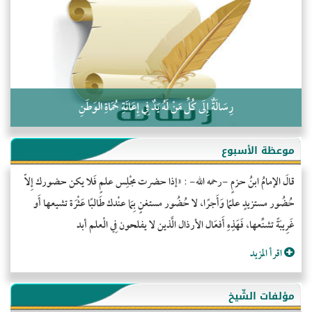
كلمة إلى إخواني السلفيين في الجزائر
رِسَالَةٌ إِلَى كُلِّ مَنْ لَهُ يَدٌ فِي إِعَانَةِ حُمَاةِ الوَطَنِ
موعظة الأسبوع
قالَ الإمامُ ابنُ حزمٍ -رحمه الله- : «إذا حضرت مجْلِس علمٍ فَلا يكن حضورك إِلاّ
حُضُور مستزيدٍ علمًا وَأَجرًا، لا حُضُور مستغنٍ بِمَا عنْدك طَالبًا عَثْرَة تشيعها أَو
غَرِيبَةً تشنِّعها، فَهَذِهِ أَفعَال الأرذال الَّذين لا يفلحون فِي الْعلم أبد
اقرأ المزيد
مؤلفات الشّيخ