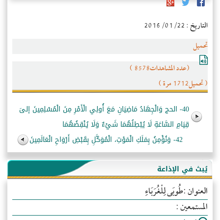
التاريخ : 2016/01/22
تحميل
(عدد المشاهدات8578 )
( تحميل1712 مرة )
40- الحج وَالْجِهَادُ مَاضِيَانِ مَعَ أُولِي الْأَمْرِ مِنَ الْمُسْلِمِينَ إلىَ
قِيَامِ السَّاعَةِ لَا يُبْطِلُهُمَا شَيْءٌ وَلَا يُنْقِضُهُمَا
42- وَنُؤْمِنُ بِمَلَكِ الْمَوْتِ، الْمُوَكَّلِ بِقَبْضِ أَرْوَاحِ الْعَالَمِينَ
يُبث في الإذاعة
العنوان :طُوبَى لِلْغُرَبَاءِ
المستمعين :