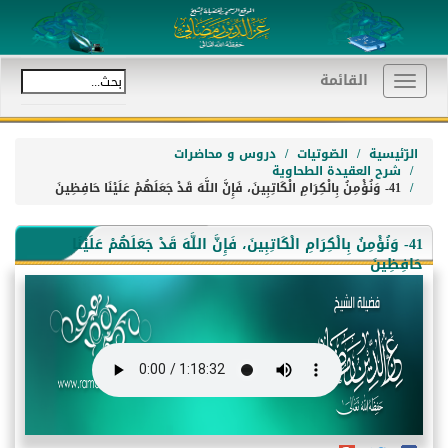
القائمة
Toggle
navigation
الرّئيسية
الصّوتيات
دروس و محاضرات
شرح العقيدة الطحاوية
41- وَنُؤْمِنُ بِالْكِرَامِ الْكَاتِبِينَ، فَإِنَّ اللَّهَ قَدْ جَعَلَهُمْ عَلَيْنَا حَافِظِينَ
41- وَنُؤْمِنُ بِالْكِرَامِ الْكَاتِبِينَ، فَإِنَّ اللَّهَ قَدْ جَعَلَهُمْ عَلَيْنَا
حَافِظِينَ