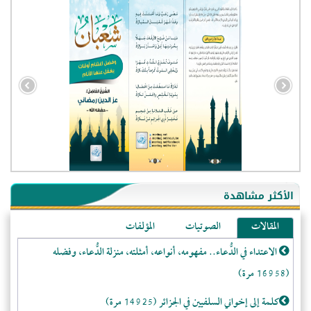
- الجزائر (94600)
- الولايات المتحدة (72251)
- فيتنام (21495)
الأكثر مشاهدة
-غير معروف (21120)
المقالات
الصوتيات
المؤلفات
- الصين (10600)
- كندا (10254)
الاعتداء في الدُّعاء.. مفهومه، أنواعه، أمثلته، منزلة الدُّعاء، وفضله
- فرنسا (9106)
(16958 مرة)
- روسيا (5496)
كلمة إلى إخواني السلفيين في الجزائر (14925 مرة)