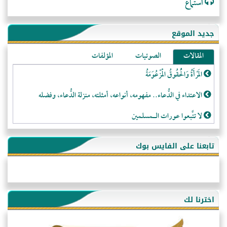
استماع
جديد الموقع
المقالات
الصوتيات
المؤلفات
المَرْأَةُ وَالْحُقُوقُ الْمَزْعُوَمَةُ
الاعتداء في الدُّعاء.. مفهومه، أنواعه، أمثلته، منزلة الدُّعاء، وفضله
لا تتَّبعوا عورات الـمسلمين
فقه النَّصيحة عند الصَّحابة الكرام رضي الله عنهم
تابعنا على الفايس بوك
لَا عِزَّةَ إِلَّا بِالإِسْلَامِ
هذه سبيلنا فماذا تنقمون؟!
أُسُـسُ بَـيْـتِ الـمُسْـلِمِ
اخترنا لك
التَّعْلِيمُ القُرْآنِي