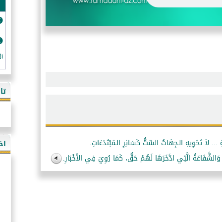
ال
تا
اخ