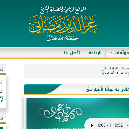
مؤلّفات
الإذاعة
اتّصل بنا
قيدة الطحاوية
يُ
الع
الم
جد