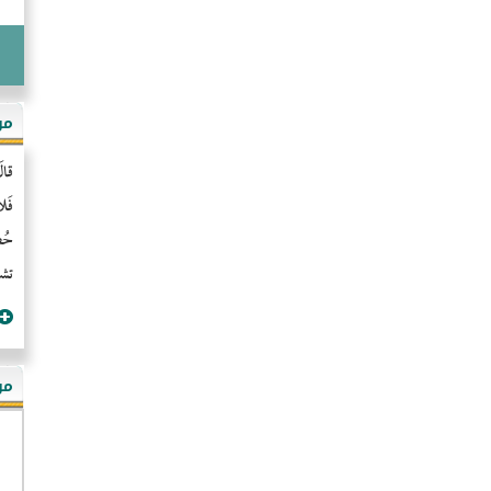
مو
قال
فَل
حُضُ
تشن
مؤ