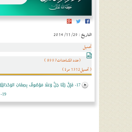
التاريخ : 2014/11/29
تحميل
(عدد المشاهدات8997 )
( تحميل1312 مرة )
17- فَإِنَّ رَبَّنَا جَلَّ وَعَلَا مَوْصُوفٌ بِصِفَاتِ الوَحْدَانِيَّةِ ... لاَ تَحْوِيهِ الـجِهَاتُ السِّتُّ كَسَائِرِ الـمُبْتَدَعَاتِ.
19- وَالشَّفَاعَةُ الَّتِي ادَّخَرَهَا لَهُمْ حَقٌّ، كَمَا رُوِيَ فِي الأَخْبَارِ.