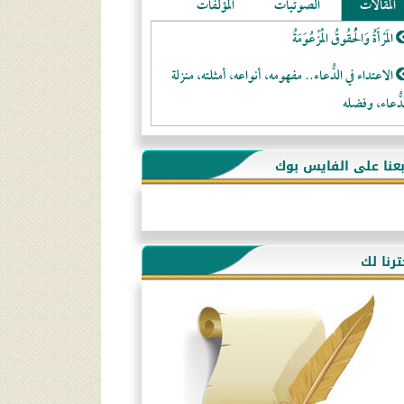
المقالات
الصوتيات
المؤلفات
المَرْأَةُ وَالْحُقُوقُ الْمَزْعُوَمَةُ
الاعتداء في الدُّعاء.. مفهومه، أنواعه، أمثلته، منزلة
دُّعاء، وفضله
لا تتَّبعوا عورات الـمسلمين
بعنا على الفايس بوك
فقه النَّصيحة عند الصَّحابة الكرام رضي الله عنهم
لَا عِزَّةَ إِلَّا بِالإِسْلَامِ
هذه سبيلنا فماذا تنقمون؟!
ترنا لك
أُسُـسُ بَـيْـتِ الـمُسْـلِمِ
التَّعْلِيمُ القُرْآنِي
كلمة إلى إخواني السلفيين في الجزائر