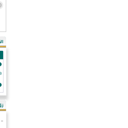
- ال
- ال
- في
ال
-غي
- ال
- كن
- فر
الد
- ال
- رو
- ال
زو
- ألم
- ا
- ال