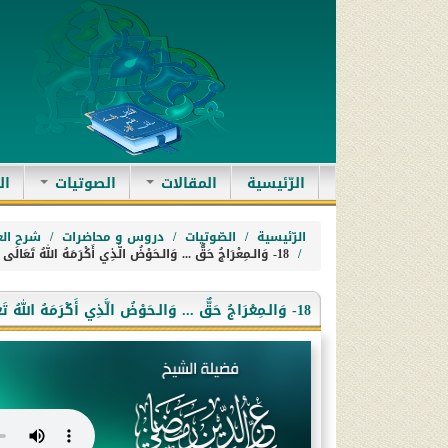
(current)
الرّئيسية
المقالات
الصوتيات
ال
الرّئيسية
الصّوتيات
دروس و محاضرات
شرح الع
18- وَالـمِعْرَاجُ حَقٌّ ... وَالـحَوْضُ الَّذِي أَكْرَمَهُ اللهُ تَعَالَى بِهِ غِيَاثًا لأُمَّتِهِ حَقٌّ.
18- وَالـمِعْرَاجُ حَقٌّ ... وَالـحَوْضُ الَّذِي أَكْرَمَهُ اللهُ تَعَالَى بِهِ غِيَاثًا لأُمَّتِهِ حَقٌّ.