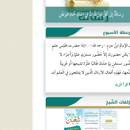
رِسَالَةٌ إِلَى كُلِّ مَنْ لَهُ يَدٌ فِي إِعَانَةِ حُمَاةِ الوَطَنِ
عظة الأسبوع
َ الإمامُ ابنُ حزمٍ -رحمه الله- : «إذا حضرت مجْلِس علمٍ
ا يكن حضورك إِلاّ حُضُور مستزيدٍ علمًا وَأَجرًا، لا
ور مستغنٍ بِمَا عنْدك طَالبًا عَثْرَة تشيعها أَو غَرِيبَةً
ِّعها، فَهَذِهِ أَفعَال الأرذال الَّذين لا يفلحون فِي الْعلم أبد
اقرأ المزيد
لفات الشّيخ