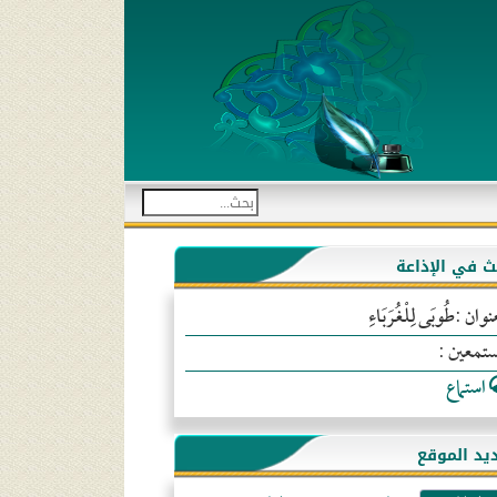
بث في الإذاعة
نوان :طُوبَى لِلْغُرَبَاءِ
ستمعين :
استماع
يد الموقع