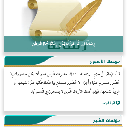
كلمة إلى إخواني السلفيين في الجزائر
رِسَالَةٌ إِلَى كُلِّ مَنْ لَهُ يَدٌ فِي إِعَانَةِ حُمَاةِ الوَطَنِ
موعظة الأسبوع
قالَ الإمامُ ابنُ حزمٍ -رحمه الله- : «إذا حضرت مجْلِس علمٍ فَلا يكن حضورك إِلاّ
حُضُور مستزيدٍ علمًا وَأَجرًا، لا حُضُور مستغنٍ بِمَا عنْدك طَالبًا عَثْرَة تشيعها أَو
غَرِيبَةً تشنِّعها، فَهَذِهِ أَفعَال الأرذال الَّذين لا يفلحون فِي الْعلم أبد
اقرأ المزيد
مؤلفات الشّيخ