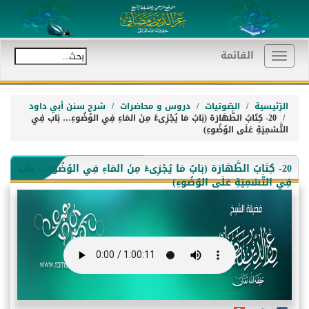
القائمة
Toggle
navigation
الرّئيسية
الصّوتيات
دروس و محاضرات
شرح سنن أبي داود
20- كِتَابُ الطَّهَارَة (بَابُ مَا يُجْزِىءْ مِنَ المَاءِ فِي الوُضُوءِ… بَاب فِي
التَّسْمِيَةِ عَلَى الوُضُوءِ)
20- كِتَابُ الطَّهَارَة (بَابُ مَا يُجْزِىءْ مِنَ المَاءِ فِي الوُضُوءِ… بَاب
فِي التَّسْمِيَةِ عَلَى الوُضُوءِ)