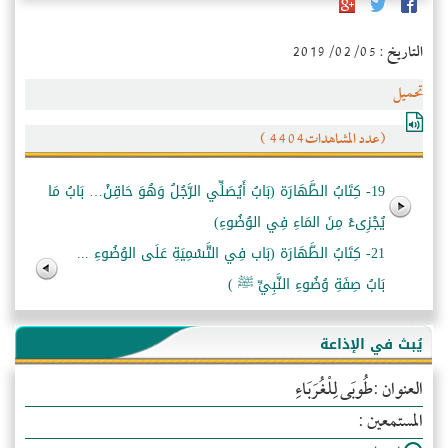
التاريخ : 2019/02/05
تحميل
(عدد المشاهدات4404 )
19- كِتَابُ الطَّهَارَة (بَابُ أَيُصَلِّي الرَّجُلُ وَهُوَ حَاقِنْ… بَابُ مَا
يُجْزِىءْ مِنَ المَاءِ فِي الوُضُوءِ)
21- كِتَابُ الطَّهَارَة (بَاب فِي التَّسْمِيَةِ عَلَى الوُضُوءِ ...
بَابُ صِفَةِ وُضُوءِ النَّبِيِّ ﷺ )
يُبث في الإذاعة
العنوان :طُوبَى لِلْغُرَبَاءِ
المستمعين :