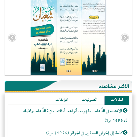
- الجزائر (94605)
- الولايات المتحدة (72412)
- فيتنام (21564)
الأكثر مشاهدة
-غير معروف (21314)
المقالات
الصوتيات
المؤلفات
- الصين (10628)
الاعتداء في الدُّعاء.. مفهومه، أنواعه، أمثلته، منزلة الدُّعاء، وفضله
- كندا (10287)
(16962 مرة)
- فرنسا (9145)
- روسيا (5536)
كلمة إلى إخواني السلفيين في الجزائر (14926 مرة)