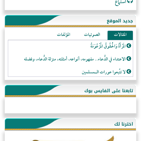
استماع
جديد الموقع
المقالات
الصوتيات
المؤلفات
المَرْأَةُ وَالْحُقُوقُ الْمَزْعُوَمَةُ
الاعتداء في الدُّعاء.. مفهومه، أنواعه، أمثلته، منزلة الدُّعاء، وفضله
لا تتَّبعوا عورات الـمسلمين
فقه النَّصيحة عند الصَّحابة الكرام رضي الله عنهم
تابعنا على الفايس بوك
لَا عِزَّةَ إِلَّا بِالإِسْلَامِ
هذه سبيلنا فماذا تنقمون؟!
أُسُـسُ بَـيْـتِ الـمُسْـلِمِ
اخترنا لك
التَّعْلِيمُ القُرْآنِي