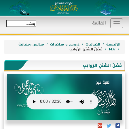
القائمة
Toggle
navigation
الرّئيسية
الصّوتيات
دروس و محاضرات
مجالس رمضانية
1437
فَضْلُ السُّنَنِ الرَّوَاتِبِ
فَضْلُ السُّنَنِ الرَّوَاتِبِ