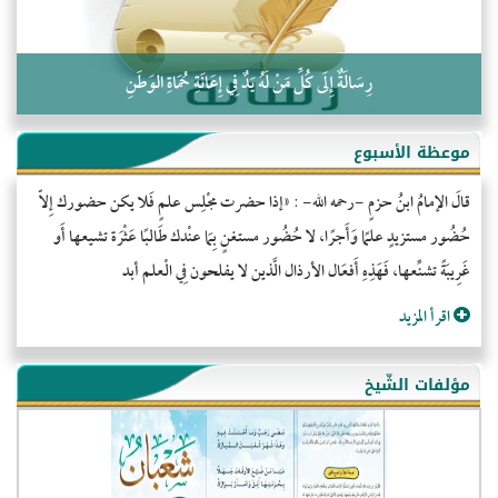
رِسَالَةٌ إِلَى كُلِّ مَنْ لَهُ يَدٌ فِي إِعَانَةِ حُمَاةِ الوَطَنِ
موعظة الأسبوع
قالَ الإمامُ ابنُ حزمٍ -رحمه الله- : «إذا حضرت مجْلِس علمٍ فَلا يكن حضورك إِلاّ
حُضُور مستزيدٍ علمًا وَأَجرًا، لا حُضُور مستغنٍ بِمَا عنْدك طَالبًا عَثْرَة تشيعها أَو
غَرِيبَةً تشنِّعها، فَهَذِهِ أَفعَال الأرذال الَّذين لا يفلحون فِي الْعلم أبد
اقرأ المزيد
مؤلفات الشّيخ