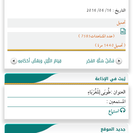
التاريخ : 2016/06/16
تحميل
(عدد المشاهدات7585 )
( تحميل1440 مرة )
فَضْلُ سُنَّةِ الفَجْرِ
قِيَامُ اللَّيْلِ وَبَعْضُ أَحْكَامِهِ
يُبث في الإذاعة
العنوان :طُوبَى لِلْغُرَبَاءِ
المستمعين :
استماع
جديد الموقع