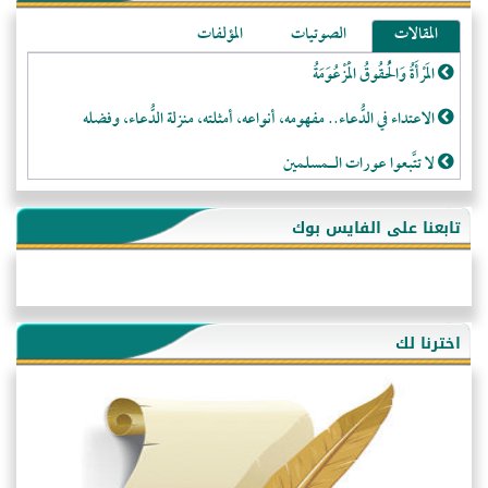
المقالات
الصوتيات
المؤلفات
المَرْأَةُ وَالْحُقُوقُ الْمَزْعُوَمَةُ
الاعتداء في الدُّعاء.. مفهومه، أنواعه، أمثلته، منزلة الدُّعاء، وفضله
لا تتَّبعوا عورات الـمسلمين
فقه النَّصيحة عند الصَّحابة الكرام رضي الله عنهم
تابعنا على الفايس بوك
لَا عِزَّةَ إِلَّا بِالإِسْلَامِ
هذه سبيلنا فماذا تنقمون؟!
أُسُـسُ بَـيْـتِ الـمُسْـلِمِ
اخترنا لك
التَّعْلِيمُ القُرْآنِي
كلمة إلى إخواني السلفيين في الجزائر