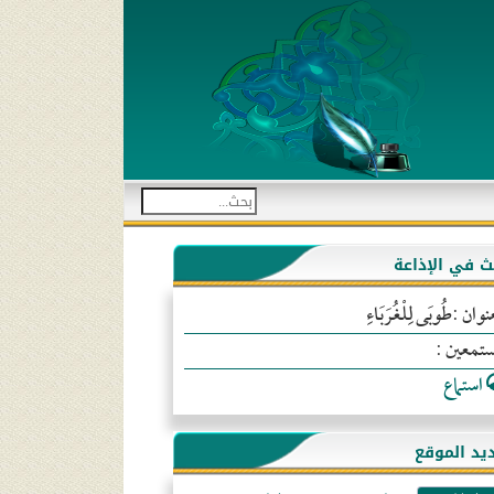
بث في الإذاعة
نوان :طُوبَى لِلْغُرَبَاءِ
ستمعين :
استماع
يد الموقع