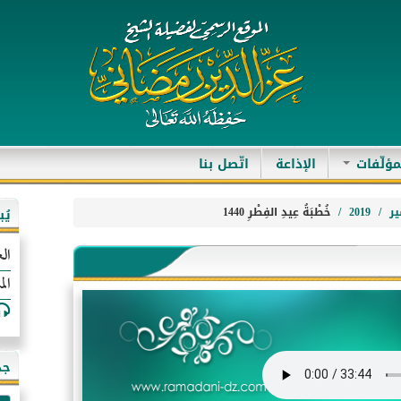
مؤلّفات
الإذاعة
اتّصل بنا
ر
2019
خُطْبَةُ عِيدِ الفِطْرِ 1440
يُ
الع
الم
جد