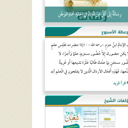
رِسَالَةٌ إِلَى كُلِّ مَنْ لَهُ يَدٌ فِي إِعَانَةِ حُمَاةِ الوَطَنِ
عظة الأسبوع
َ الإمامُ ابنُ حزمٍ -رحمه الله- : «إذا حضرت مجْلِس علمٍ
ا يكن حضورك إِلاّ حُضُور مستزيدٍ علمًا وَأَجرًا، لا
ور مستغنٍ بِمَا عنْدك طَالبًا عَثْرَة تشيعها أَو غَرِيبَةً
ِّعها، فَهَذِهِ أَفعَال الأرذال الَّذين لا يفلحون فِي الْعلم أبد
اقرأ المزيد
لفات الشّيخ