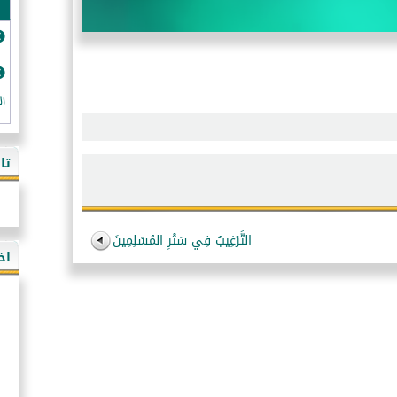
ال
تا
التَّرْغِيبُ فِي سَتْرِ المُسْلِمِينَ
اخ