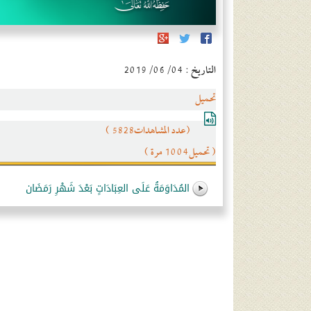
التاريخ : 2019/06/04
تحميل
(عدد المشاهدات5828 )
( تحميل1004 مرة )
المُدَاوَمَةُ عَلَى العِبَادَاتٍ بَعْدَ شَهْرِ رَمَضَان