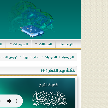
(current)
الرّئيسية
المقالات
الصوتيات
ال
الرّئيسية
الصّوتيات
خطب منبرية
دروس التفسي
خُطْبَةُ عِيدِ الفِطْرِ 1440