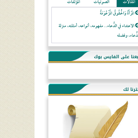
المقالات
الصوتيات
المؤلفات
المَرْأَةُ وَالْحُقُوقُ الْمَزْعُوَمَةُ
الاعتداء في الدُّعاء.. مفهومه، أنواعه، أمثلته، منزلة
دُّعاء، وفضله
لا تتَّبعوا عورات الـمسلمين
بعنا على الفايس بوك
فقه النَّصيحة عند الصَّحابة الكرام رضي الله عنهم
لَا عِزَّةَ إِلَّا بِالإِسْلَامِ
هذه سبيلنا فماذا تنقمون؟!
ترنا لك
أُسُـسُ بَـيْـتِ الـمُسْـلِمِ
التَّعْلِيمُ القُرْآنِي
كلمة إلى إخواني السلفيين في الجزائر