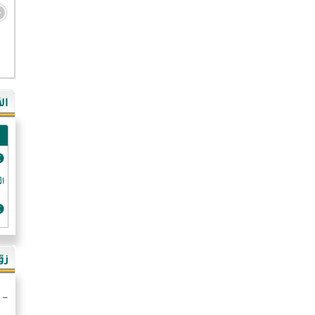
- ال
- ال
- في
ال
-غي
- ال
- كن
- فر
الد
- ال
- رو
- ال
زو
- ألم
- ا
- ال