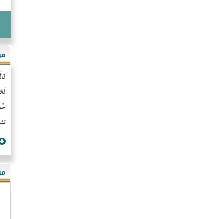
مو
قال
فَل
حُضُ
تشن
مؤ