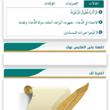
المقالات
الصوتيات
المؤلفات
المَرْأَةُ وَالْحُقُوقُ الْمَزْعُوَمَةُ
الاعتداء في الدُّعاء.. مفهومه، أنواعه، أمثلته، منزلة الدُّعاء، وفضله
لا تتَّبعوا عورات الـمسلمين
فقه النَّصيحة عند الصَّحابة الكرام رضي الله عنهم
تابعنا على الفايس بوك
لَا عِزَّةَ إِلَّا بِالإِسْلَامِ
هذه سبيلنا فماذا تنقمون؟!
أُسُـسُ بَـيْـتِ الـمُسْـلِمِ
اخترنا لك
التَّعْلِيمُ القُرْآنِي
كلمة إلى إخواني السلفيين في الجزائر