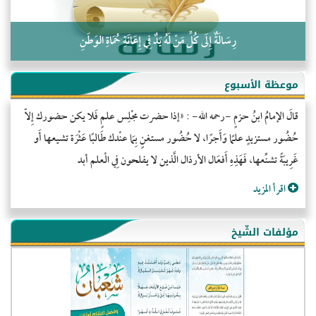
رِسَالَةٌ إِلَى كُلِّ مَنْ لَهُ يَدٌ فِي إِعَانَةِ حُمَاةِ الوَطَنِ
موعظة الأسبوع
قالَ الإمامُ ابنُ حزمٍ -رحمه الله- : «إذا حضرت مجْلِس علمٍ فَلا يكن حضورك إِلاّ
حُضُور مستزيدٍ علمًا وَأَجرًا، لا حُضُور مستغنٍ بِمَا عنْدك طَالبًا عَثْرَة تشيعها أَو
غَرِيبَةً تشنِّعها، فَهَذِهِ أَفعَال الأرذال الَّذين لا يفلحون فِي الْعلم أبد
اقرأ المزيد
مؤلفات الشّيخ