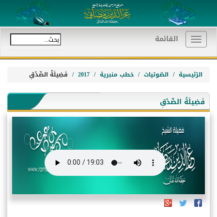
القائمة
Toggle
navigation
الرّئيسية
الصّوتيات
خطب منبرية
2017
فَضِيلَةُ الصِّدْقِ
فَضِيلَةُ الصِّدْقِ