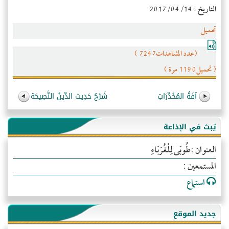
التاريخ : 2017/04/14
تحميل
(عدد المشاهدات7247 )
( تحميل1190 مرة )
آفَةُ المُخَدِّرَاتِ
شَرْحُ حَدِيث الدِّينُ النَّصِيحَة
يُبث في الإذاعة
العنوان :طُوبَى لِلْغُرَبَاءِ
المستمعين :
استماع
جديد الموقع