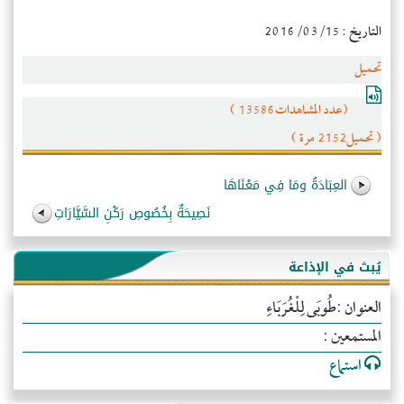
التاريخ : 2016/03/15
تحميل
(عدد المشاهدات13586 )
( تحميل2152 مرة )
العِبَادَةُ ومَا فِي مَعْنَاهَا
نَصِيحَةٌ بِخُصُوصِ رَكْنِ السَّيَّارَاتِ
يُبث في الإذاعة
العنوان :طُوبَى لِلْغُرَبَاءِ
المستمعين :
استماع