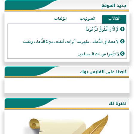
جديد الموقع
المقالات
الصوتيات
المؤلفات
المَرْأَةُ وَالْحُقُوقُ الْمَزْعُوَمَةُ
الاعتداء في الدُّعاء.. مفهومه، أنواعه، أمثلته، منزلة الدُّعاء، وفضله
لا تتَّبعوا عورات الـمسلمين
فقه النَّصيحة عند الصَّحابة الكرام رضي الله عنهم
تابعنا على الفايس بوك
لَا عِزَّةَ إِلَّا بِالإِسْلَامِ
هذه سبيلنا فماذا تنقمون؟!
أُسُـسُ بَـيْـتِ الـمُسْـلِمِ
اخترنا لك
التَّعْلِيمُ القُرْآنِي
كلمة إلى إخواني السلفيين في الجزائر