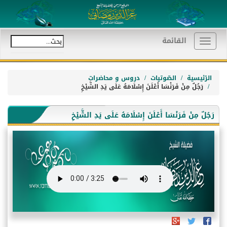
القائمة
Toggle
navigation
الرّئيسية
الصّوتيات
دروس و محاضرات
رَجُلٌ مِنْ فَرَنْسَا أَعْلَنَ إِسْلَامَهُ عَلَى يَدِ الشَّيْخِ
رَجُلٌ مِنْ فَرَنْسَا أَعْلَنَ إِسْلَامَهُ عَلَى يَدِ الشَّيْخِ