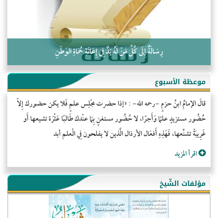
رِسَالَةٌ إِلَى كُلِّ مَنْ لَهُ يَدٌ فِي إِعَانَةِ حُمَاةِ الوَطَنِ
موعظة الأسبوع
قالَ الإمامُ ابنُ حزمٍ -رحمه الله- : «إذا حضرت مجْلِس علمٍ فَلا يكن حضورك إِلاّ
حُضُور مستزيدٍ علمًا وَأَجرًا، لا حُضُور مستغنٍ بِمَا عنْدك طَالبًا عَثْرَة تشيعها أَو
غَرِيبَةً تشنِّعها، فَهَذِهِ أَفعَال الأرذال الَّذين لا يفلحون فِي الْعلم أبد
اقرأ المزيد
مؤلفات الشّيخ