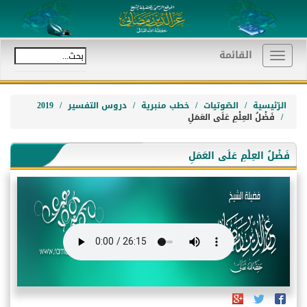
القائمة
Toggle
navigation
الرّئيسية
الصّوتيات
خطب منبرية
دروس التفسير
2019
فَضْلُ العِلْمِ عَلَى العَمَلِ
فَضْلُ العِلْمِ عَلَى العَمَلِ