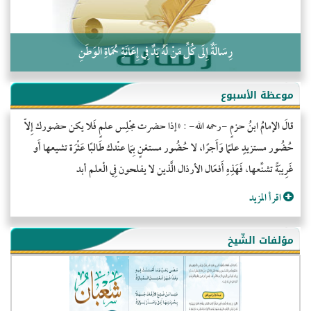
رِسَالَةٌ إِلَى كُلِّ مَنْ لَهُ يَدٌ فِي إِعَانَةِ حُمَاةِ الوَطَنِ
موعظة الأسبوع
قالَ الإمامُ ابنُ حزمٍ -رحمه الله- : «إذا حضرت مجْلِس علمٍ فَلا يكن حضورك إِلاّ
حُضُور مستزيدٍ علمًا وَأَجرًا، لا حُضُور مستغنٍ بِمَا عنْدك طَالبًا عَثْرَة تشيعها أَو
غَرِيبَةً تشنِّعها، فَهَذِهِ أَفعَال الأرذال الَّذين لا يفلحون فِي الْعلم أبد
اقرأ المزيد
مؤلفات الشّيخ