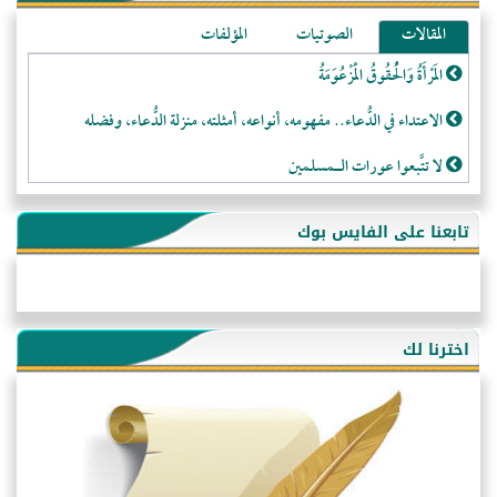
المقالات
الصوتيات
المؤلفات
المَرْأَةُ وَالْحُقُوقُ الْمَزْعُوَمَةُ
الاعتداء في الدُّعاء.. مفهومه، أنواعه، أمثلته، منزلة الدُّعاء، وفضله
لا تتَّبعوا عورات الـمسلمين
فقه النَّصيحة عند الصَّحابة الكرام رضي الله عنهم
تابعنا على الفايس بوك
لَا عِزَّةَ إِلَّا بِالإِسْلَامِ
هذه سبيلنا فماذا تنقمون؟!
أُسُـسُ بَـيْـتِ الـمُسْـلِمِ
اخترنا لك
التَّعْلِيمُ القُرْآنِي
كلمة إلى إخواني السلفيين في الجزائر