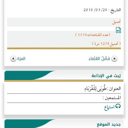
التاريخ : 2019/03/29
تحميل
(عدد المشاهدات5510 )
( تحميل1276 مرة )
فَضْلُ العُلَمَاءِ
العزة
يُبث في الإذاعة
العنوان :طُوبَى لِلْغُرَبَاءِ
المستمعين :
استماع
جديد الموقع