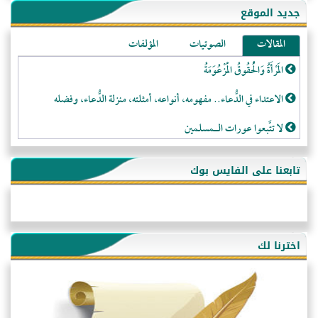
جديد الموقع
المقالات
الصوتيات
المؤلفات
المَرْأَةُ وَالْحُقُوقُ الْمَزْعُوَمَةُ
الاعتداء في الدُّعاء.. مفهومه، أنواعه، أمثلته، منزلة الدُّعاء، وفضله
لا تتَّبعوا عورات الـمسلمين
فقه النَّصيحة عند الصَّحابة الكرام رضي الله عنهم
تابعنا على الفايس بوك
لَا عِزَّةَ إِلَّا بِالإِسْلَامِ
هذه سبيلنا فماذا تنقمون؟!
أُسُـسُ بَـيْـتِ الـمُسْـلِمِ
اخترنا لك
التَّعْلِيمُ القُرْآنِي
كلمة إلى إخواني السلفيين في الجزائر