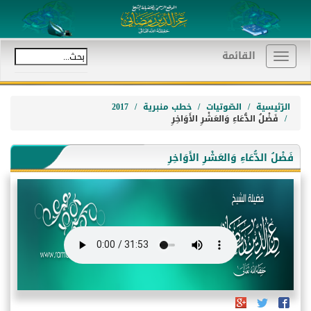
القائمة
Toggle
navigation
الرّئيسية
الصّوتيات
خطب منبرية
2017
فَضْلُ الدُّعَاءِ وَالعَشْرِ الأَوَاخِرِ
فَضْلُ الدُّعَاءِ وَالعَشْرِ الأَوَاخِرِ