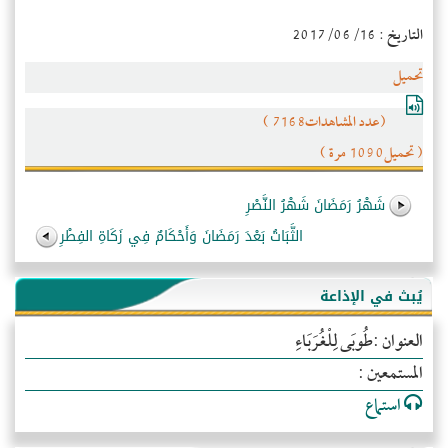
التاريخ : 2017/06/16
تحميل
(عدد المشاهدات7168 )
( تحميل1090 مرة )
شَهْرُ رَمَضَانَ شَهْرُ النَّصْرِ
الثَّبَاتُ بَعْدَ رَمَضَانَ وَأَحْكَامٌ فِي زَكَاةِ الفِطْرِ
يُبث في الإذاعة
العنوان :طُوبَى لِلْغُرَبَاءِ
المستمعين :
استماع