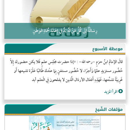
رِسَالَةٌ إِلَى كُلِّ مَنْ لَهُ يَدٌ فِي إِعَانَةِ حُمَاةِ الوَطَنِ
موعظة الأسبوع
قالَ الإمامُ ابنُ حزمٍ -رحمه الله- : «إذا حضرت مجْلِس علمٍ فَلا يكن حضورك إِلاّ
حُضُور مستزيدٍ علمًا وَأَجرًا، لا حُضُور مستغنٍ بِمَا عنْدك طَالبًا عَثْرَة تشيعها أَو
غَرِيبَةً تشنِّعها، فَهَذِهِ أَفعَال الأرذال الَّذين لا يفلحون فِي الْعلم أبد
اقرأ المزيد
مؤلفات الشّيخ