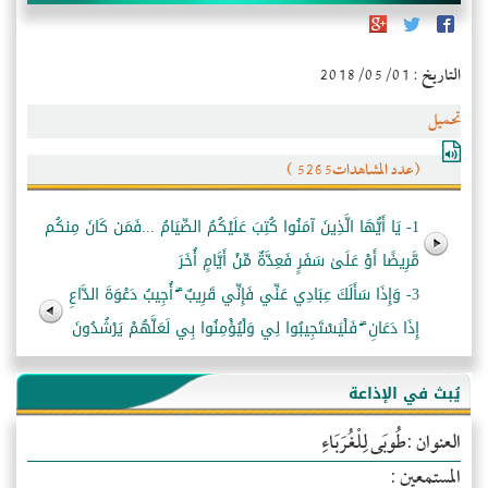
التاريخ : 2018/05/01
تحميل
(عدد المشاهدات5265 )
1- يَا أَيُّهَا الَّذِينَ آمَنُوا كُتِبَ عَلَيْكُمُ الصِّيَامُ ...فَمَن كَانَ مِنكُم
مَّرِيضًا أَوْ عَلَىٰ سَفَرٍ فَعِدَّةٌ مِّنْ أَيَّامٍ أُخَرَ
3- وَإِذَا سَأَلَكَ عِبَادِي عَنِّي فَإِنِّي قَرِيبٌ ۖ أُجِيبُ دَعْوَةَ الدَّاعِ
إِذَا دَعَانِ ۖ فَلْيَسْتَجِيبُوا لِي وَلْيُؤْمِنُوا بِي لَعَلَّهُمْ يَرْشُدُونَ
يُبث في الإذاعة
العنوان :طُوبَى لِلْغُرَبَاءِ
المستمعين :