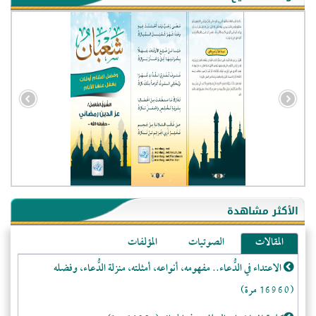
- الجزائر (94604)
- الولايات المتحدة (72393)
- فيتنام (21563)
الأكثر مشاهدة
-غير معروف (21310)
المقالات
الصوتيات
المؤلفات
- الصين (10607)
الاعتداء في الدُّعاء.. مفهومه، أنواعه، أمثلته، منزلة الدُّعاء، وفضله
- كندا (10285)
(16960 مرة)
- فرنسا (9145)