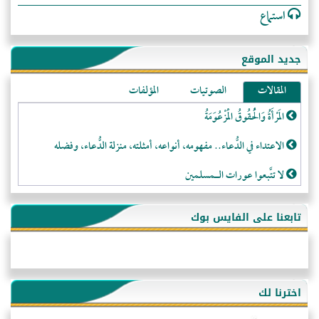
استماع
جديد الموقع
المقالات
الصوتيات
المؤلفات
المَرْأَةُ وَالْحُقُوقُ الْمَزْعُوَمَةُ
الاعتداء في الدُّعاء.. مفهومه، أنواعه، أمثلته، منزلة الدُّعاء، وفضله
لا تتَّبعوا عورات الـمسلمين
فقه النَّصيحة عند الصَّحابة الكرام رضي الله عنهم
تابعنا على الفايس بوك
لَا عِزَّةَ إِلَّا بِالإِسْلَامِ
هذه سبيلنا فماذا تنقمون؟!
أُسُـسُ بَـيْـتِ الـمُسْـلِمِ
اخترنا لك