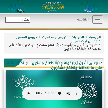
القائمة
Toggle
navigation
الرّئيسية
الصّوتيات
دروس و محاضرات
دروس التفسير
تفسير آيات الصيام
2- وَعَلَى الَّذِينَ يُطِيقُونَهُ فِدْيَةٌ طَعَامُ مِسْكِينٍ... وَلِتُكَبِّرُوا اللَّهَ عَلَىٰ
مَا هَدَاكُمْ وَلَعَلَّكُمْ تَشْكُرُونَ
2- وَعَلَى الَّذِينَ يُطِيقُونَهُ فِدْيَةٌ طَعَامُ مِسْكِينٍ... وَلِتُكَبِّرُوا اللَّهَ
عَلَىٰ مَا هَدَاكُمْ وَلَعَلَّكُمْ تَشْكُرُونَ