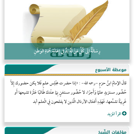
التَّعْلِيمُ القُرْآنِي
كلمة إلى إخواني السلفيين في الجزائر
رِسَالَةٌ إِلَى كُلِّ مَنْ لَهُ يَدٌ فِي إِعَانَةِ حُمَاةِ الوَطَنِ
موعظة الأسبوع
قالَ الإمامُ ابنُ حزمٍ -رحمه الله- : «إذا حضرت مجْلِس علمٍ فَلا يكن حضورك إِلاّ
حُضُور مستزيدٍ علمًا وَأَجرًا، لا حُضُور مستغنٍ بِمَا عنْدك طَالبًا عَثْرَة تشيعها أَو
غَرِيبَةً تشنِّعها، فَهَذِهِ أَفعَال الأرذال الَّذين لا يفلحون فِي الْعلم أبد
اقرأ المزيد
مؤلفات الشّيخ