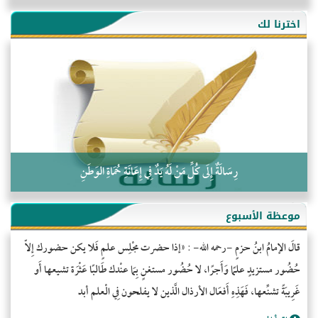
أُسُـسُ بَـيْـتِ الـمُسْـلِمِ
اخترنا لك
التَّعْلِيمُ القُرْآنِي
كلمة إلى إخواني السلفيين في الجزائر
رِسَالَةٌ إِلَى كُلِّ مَنْ لَهُ يَدٌ فِي إِعَانَةِ حُمَاةِ الوَطَنِ
موعظة الأسبوع
قالَ الإمامُ ابنُ حزمٍ -رحمه الله- : «إذا حضرت مجْلِس علمٍ فَلا يكن حضورك إِلاّ
حُضُور مستزيدٍ علمًا وَأَجرًا، لا حُضُور مستغنٍ بِمَا عنْدك طَالبًا عَثْرَة تشيعها أَو
غَرِيبَةً تشنِّعها، فَهَذِهِ أَفعَال الأرذال الَّذين لا يفلحون فِي الْعلم أبد