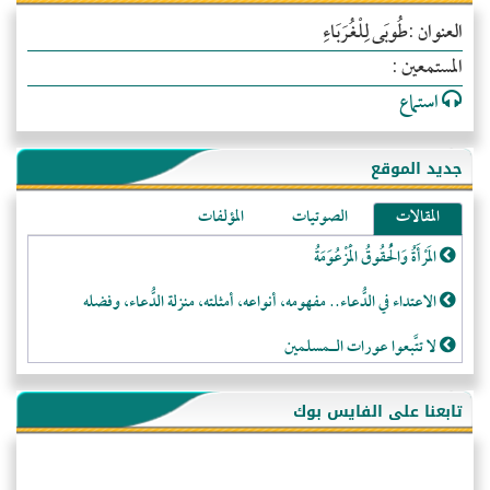
العنوان :طُوبَى لِلْغُرَبَاءِ
المستمعين :
استماع
جديد الموقع
المقالات
الصوتيات
المؤلفات
المَرْأَةُ وَالْحُقُوقُ الْمَزْعُوَمَةُ
الاعتداء في الدُّعاء.. مفهومه، أنواعه، أمثلته، منزلة الدُّعاء، وفضله
لا تتَّبعوا عورات الـمسلمين
فقه النَّصيحة عند الصَّحابة الكرام رضي الله عنهم
تابعنا على الفايس بوك
لَا عِزَّةَ إِلَّا بِالإِسْلَامِ
هذه سبيلنا فماذا تنقمون؟!