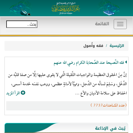
القائمة
Toggle
navigation
الرّئيسية
فقه وأُصول
فقه النَّصيحة عند الصَّحابة الكرام رضي الله عنهم
إنَّ مِنَ الحقوق العظيمة والواجبات الثَّقيلة الَّتي لا يقوى عليها إلَّا من صفا قلبُه من
الدَّغَل، وسَلِمَ لسانُه من الدَّجل، وتهيَّأ لأمانةٍ عظمى، ووهب نفسَه لخدمة أسمى،
الحفاظ على سلامة الأديان والأع ...
اقرأ المزيد
(عدد المشاهدات7737 )
يُبث في الإذاعة