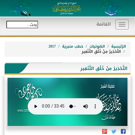
القائمة
Toggle
navigation
الرّئيسية
الصّوتيات
خطب منبرية
2017
التَّحْذِيرُ مِنْ خُلُقِ التَّنْفِيرِ
التَّحْذِيرُ مِنْ خُلُقِ التَّنْفِيرِ