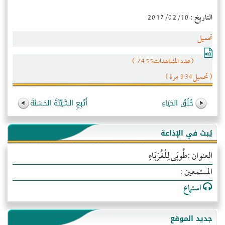
التاريخ : 2017/02/10
تحميل
(عدد المشاهدات7455 )
( تحميل934 مرة )
خُلُقُ الحَيَاءِ
أَتْبِعِ السَّيِّئَةَ الحَسَنَةَ
يُبث في الإذاعة
العنوان :طُوبَى لِلْغُرَبَاءِ
المستمعين :
استماع
جديد الموقع