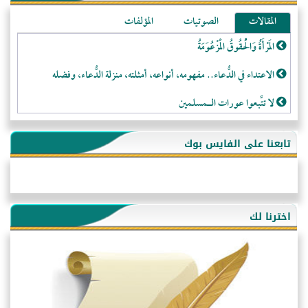
المقالات
الصوتيات
المؤلفات
المَرْأَةُ وَالْحُقُوقُ الْمَزْعُوَمَةُ
الاعتداء في الدُّعاء.. مفهومه، أنواعه، أمثلته، منزلة الدُّعاء، وفضله
لا تتَّبعوا عورات الـمسلمين
فقه النَّصيحة عند الصَّحابة الكرام رضي الله عنهم
تابعنا على الفايس بوك
لَا عِزَّةَ إِلَّا بِالإِسْلَامِ
هذه سبيلنا فماذا تنقمون؟!
أُسُـسُ بَـيْـتِ الـمُسْـلِمِ
اخترنا لك
التَّعْلِيمُ القُرْآنِي
كلمة إلى إخواني السلفيين في الجزائر