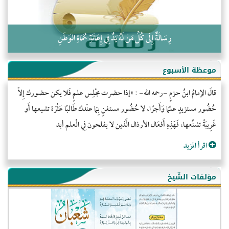
رِسَالَةٌ إِلَى كُلِّ مَنْ لَهُ يَدٌ فِي إِعَانَةِ حُمَاةِ الوَطَنِ
موعظة الأسبوع
قالَ الإمامُ ابنُ حزمٍ -رحمه الله- : «إذا حضرت مجْلِس علمٍ فَلا يكن حضورك إِلاّ
حُضُور مستزيدٍ علمًا وَأَجرًا، لا حُضُور مستغنٍ بِمَا عنْدك طَالبًا عَثْرَة تشيعها أَو
غَرِيبَةً تشنِّعها، فَهَذِهِ أَفعَال الأرذال الَّذين لا يفلحون فِي الْعلم أبد
اقرأ المزيد
مؤلفات الشّيخ