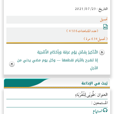
التاريخ : 2021/07/23
تحميل
(عدد المشاهدات4106 )
( تحميل634 مرة )
التَّذْكِيرُ بِفَضْلِ يَوْمِ عَرَفَة وَبِأَحْكَامِ الأُضْحِيَة
إنا لنفـرح بالأيام نقطعها --- وكل يوم مضي يدني من
الأجلِ
يُبث في الإذاعة
العنوان :طُوبَى لِلْغُرَبَاءِ
المستمعين :
استماع