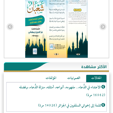
- الجزائر (94605)
- الولايات المتحدة (72411)
- فيتنام (21564)
الأكثر مشاهدة
-غير معروف (21314)
المقالات
الصوتيات
المؤلفات
- الصين (10628)
الاعتداء في الدُّعاء.. مفهومه، أنواعه، أمثلته، منزلة الدُّعاء، وفضله
- كندا (10287)
(16962 مرة)
- فرنسا (9145)
- روسيا (5536)
كلمة إلى إخواني السلفيين في الجزائر (14926 مرة)
- المملكة المتحدة (5511)