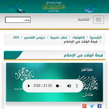
القائمة
Toggle
navigation
الرّئيسية
الصّوتيات
خطب منبرية
دروس التفسير
2019
قِيمَةُ الوَقْتِ فِي الإِسْلَامِ
قِيمَةُ الوَقْتِ فِي الإِسْلَامِ