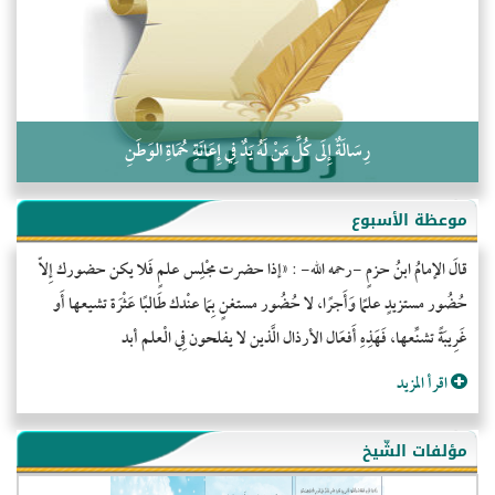
كلمة إلى إخواني السلفيين في الجزائر
رِسَالَةٌ إِلَى كُلِّ مَنْ لَهُ يَدٌ فِي إِعَانَةِ حُمَاةِ الوَطَنِ
موعظة الأسبوع
قالَ الإمامُ ابنُ حزمٍ -رحمه الله- : «إذا حضرت مجْلِس علمٍ فَلا يكن حضورك إِلاّ
حُضُور مستزيدٍ علمًا وَأَجرًا، لا حُضُور مستغنٍ بِمَا عنْدك طَالبًا عَثْرَة تشيعها أَو
غَرِيبَةً تشنِّعها، فَهَذِهِ أَفعَال الأرذال الَّذين لا يفلحون فِي الْعلم أبد
اقرأ المزيد
مؤلفات الشّيخ