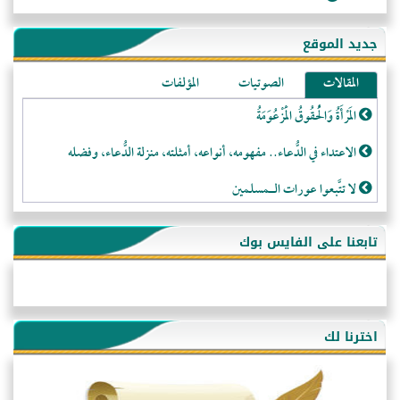
جديد الموقع
المقالات
الصوتيات
المؤلفات
المَرْأَةُ وَالْحُقُوقُ الْمَزْعُوَمَةُ
الاعتداء في الدُّعاء.. مفهومه، أنواعه، أمثلته، منزلة الدُّعاء، وفضله
لا تتَّبعوا عورات الـمسلمين
فقه النَّصيحة عند الصَّحابة الكرام رضي الله عنهم
تابعنا على الفايس بوك
لَا عِزَّةَ إِلَّا بِالإِسْلَامِ
هذه سبيلنا فماذا تنقمون؟!
أُسُـسُ بَـيْـتِ الـمُسْـلِمِ
اخترنا لك
التَّعْلِيمُ القُرْآنِي