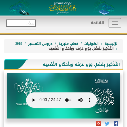
القائمة
Toggle
navigation
الرّئيسية
الصّوتيات
خطب منبرية
دروس التفسير
2019
التَّذْكِيرُ بِفَضْلِ يَوْمِ عَرَفَة وَبِأَحْكَامِ الأُضْحِيَة
التَّذْكِيرُ بِفَضْلِ يَوْمِ عَرَفَة وَبِأَحْكَامِ الأُضْحِيَة