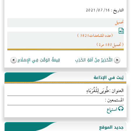
التاريخ : 2021/07/16
تحميل
(عدد المشاهدات3825 )
( تحميل580 مرة )
التَّحْذِيرُ مِنْ آفَةِ الكَذِبِ
قِيمَةُ الوَقْتِ فِي الإِسْلَامِ
يُبث في الإذاعة
العنوان :طُوبَى لِلْغُرَبَاءِ
المستمعين :
استماع
جديد الموقع