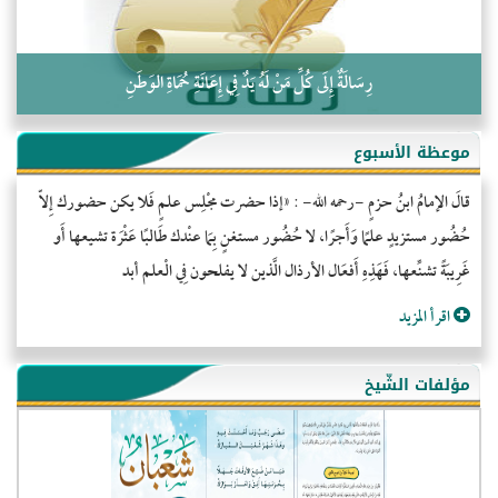
رِسَالَةٌ إِلَى كُلِّ مَنْ لَهُ يَدٌ فِي إِعَانَةِ حُمَاةِ الوَطَنِ
موعظة الأسبوع
قالَ الإمامُ ابنُ حزمٍ -رحمه الله- : «إذا حضرت مجْلِس علمٍ فَلا يكن حضورك إِلاّ
حُضُور مستزيدٍ علمًا وَأَجرًا، لا حُضُور مستغنٍ بِمَا عنْدك طَالبًا عَثْرَة تشيعها أَو
غَرِيبَةً تشنِّعها، فَهَذِهِ أَفعَال الأرذال الَّذين لا يفلحون فِي الْعلم أبد
اقرأ المزيد
مؤلفات الشّيخ