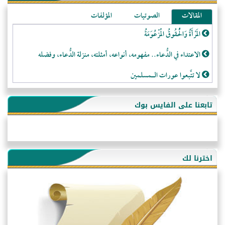
المقالات
الصوتيات
المؤلفات
المَرْأَةُ وَالْحُقُوقُ الْمَزْعُوَمَةُ
الاعتداء في الدُّعاء.. مفهومه، أنواعه، أمثلته، منزلة الدُّعاء، وفضله
لا تتَّبعوا عورات الـمسلمين
فقه النَّصيحة عند الصَّحابة الكرام رضي الله عنهم
تابعنا على الفايس بوك
لَا عِزَّةَ إِلَّا بِالإِسْلَامِ
هذه سبيلنا فماذا تنقمون؟!
أُسُـسُ بَـيْـتِ الـمُسْـلِمِ
اخترنا لك
التَّعْلِيمُ القُرْآنِي
كلمة إلى إخواني السلفيين في الجزائر