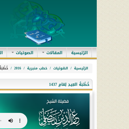
(current)
الرّئيسية
المقالات
الصوتيات
ال
الرّئيسية
الصّوتيات
خطب منبرية
2016
خُطْبَةُ 
خُطْبَةُ العِيدِ لِعَامِ 1437