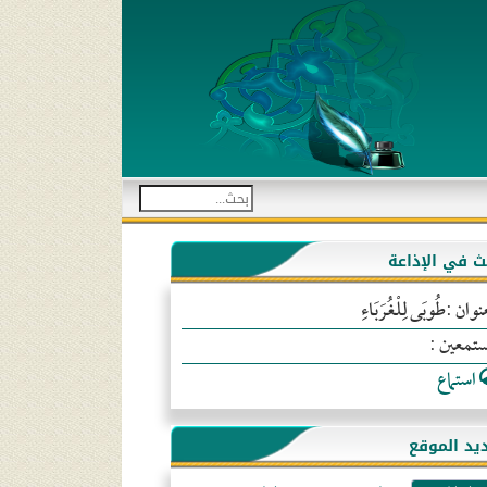
بث في الإذاعة
نوان :طُوبَى لِلْغُرَبَاءِ
ستمعين :
استماع
يد الموقع