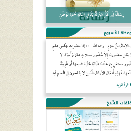
رِسَالَةٌ إِلَى كُلِّ مَنْ لَهُ يَدٌ فِي إِعَانَةِ حُمَاةِ الوَطَنِ
عظة الأسبوع
َ الإمامُ ابنُ حزمٍ -رحمه الله- : «إذا حضرت مجْلِس علمٍ
ا يكن حضورك إِلاّ حُضُور مستزيدٍ علمًا وَأَجرًا، لا
ور مستغنٍ بِمَا عنْدك طَالبًا عَثْرَة تشيعها أَو غَرِيبَةً
ِّعها، فَهَذِهِ أَفعَال الأرذال الَّذين لا يفلحون فِي الْعلم أبد
اقرأ المزيد
لفات الشّيخ