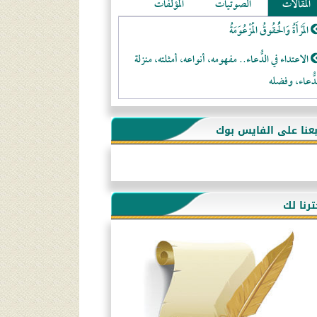
المقالات
الصوتيات
المؤلفات
المَرْأَةُ وَالْحُقُوقُ الْمَزْعُوَمَةُ
الاعتداء في الدُّعاء.. مفهومه، أنواعه، أمثلته، منزلة
دُّعاء، وفضله
لا تتَّبعوا عورات الـمسلمين
بعنا على الفايس بوك
فقه النَّصيحة عند الصَّحابة الكرام رضي الله عنهم
لَا عِزَّةَ إِلَّا بِالإِسْلَامِ
هذه سبيلنا فماذا تنقمون؟!
ترنا لك
أُسُـسُ بَـيْـتِ الـمُسْـلِمِ
التَّعْلِيمُ القُرْآنِي
كلمة إلى إخواني السلفيين في الجزائر