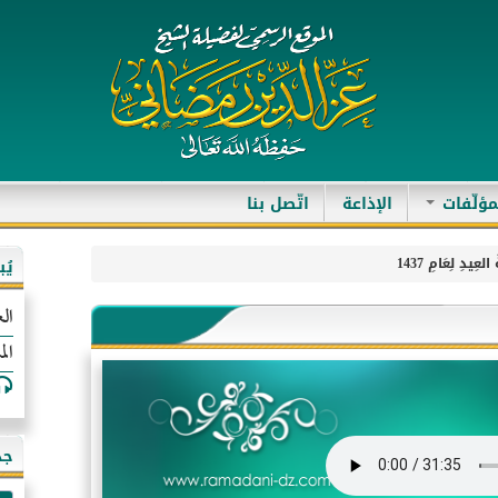
مؤلّفات
الإذاعة
اتّصل بنا
العِيدِ لِعَامِ 1437
يُ
الع
الم
جد