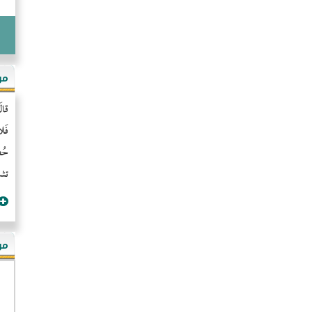
مو
قال
فَل
حُضُ
تشن
مؤ