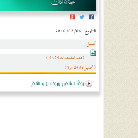
التاريخ : 2016/07/06
تحميل
(عدد المشاهدات9574 )
( تحميل2458 مرة )
بَرَكَةُ السُّحُورِ وَبَرَكَةُ لَيْلَةِ القَدْرِ