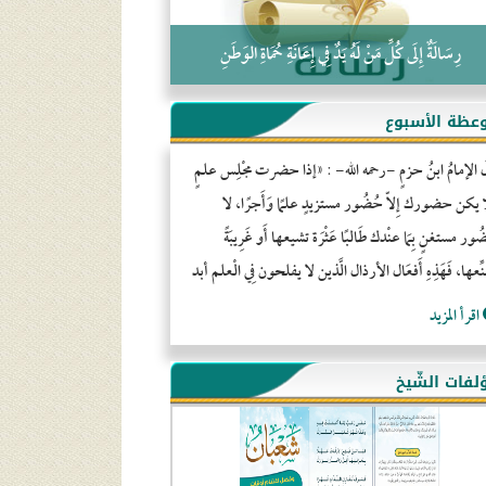
رِسَالَةٌ إِلَى كُلِّ مَنْ لَهُ يَدٌ فِي إِعَانَةِ حُمَاةِ الوَطَنِ
عظة الأسبوع
َ الإمامُ ابنُ حزمٍ -رحمه الله- : «إذا حضرت مجْلِس علمٍ
ا يكن حضورك إِلاّ حُضُور مستزيدٍ علمًا وَأَجرًا، لا
ور مستغنٍ بِمَا عنْدك طَالبًا عَثْرَة تشيعها أَو غَرِيبَةً
ِّعها، فَهَذِهِ أَفعَال الأرذال الَّذين لا يفلحون فِي الْعلم أبد
اقرأ المزيد
لفات الشّيخ