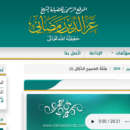
مؤلّفات
الإذاعة
اتّصل بنا
ر
2019
فِتْنَةُ المَسِيحِ الدَّجَّال (2)
يُ
الع
الم
جد