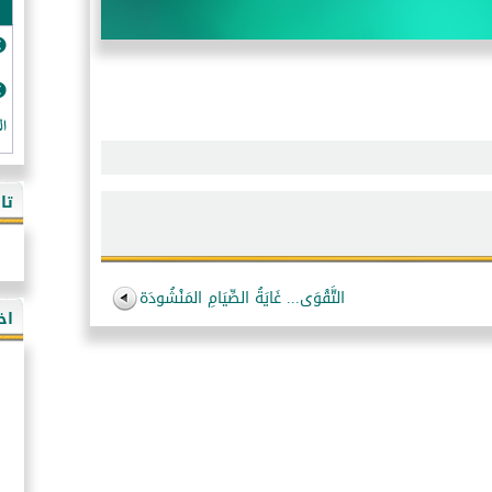
ال
تا
التَّقْوَى... غَايَةُ الصِّيَامِ المَنْشُودَة
اخ