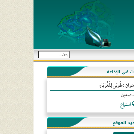
بث في الإذاعة
نوان :طُوبَى لِلْغُرَبَاءِ
ستمعين :
استماع
يد الموقع