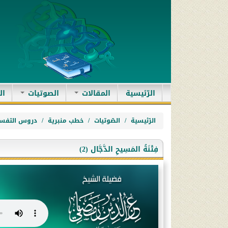
(current)
الرّئيسية
المقالات
الصوتيات
ال
الرّئيسية
الصّوتيات
خطب منبرية
دروس التفسي
فِتْنَةُ المَسِيحِ الدَّجَّال (2)