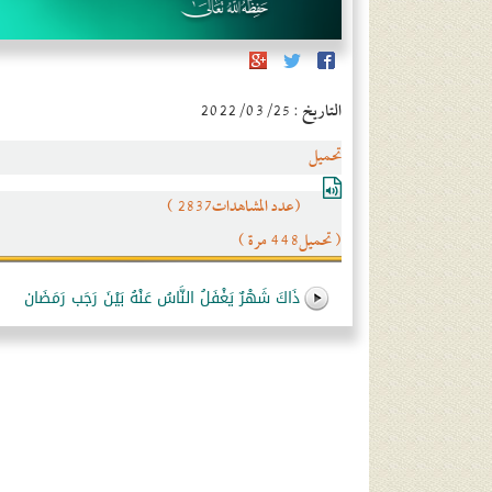
التاريخ : 2022/03/25
تحميل
(عدد المشاهدات2837 )
( تحميل448 مرة )
ذَاكَ شَهْرٌ يَغْفَلُ النَّاسُ عَنْهُ بَيْنَ رَجَب رَمَضَان