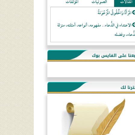
المقالات
الصوتيات
المؤلفات
المَرْأَةُ وَالْحُقُوقُ الْمَزْعُوَمَةُ
الاعتداء في الدُّعاء.. مفهومه، أنواعه، أمثلته، منزلة
دُّعاء، وفضله
لا تتَّبعوا عورات الـمسلمين
بعنا على الفايس بوك
فقه النَّصيحة عند الصَّحابة الكرام رضي الله عنهم
لَا عِزَّةَ إِلَّا بِالإِسْلَامِ
هذه سبيلنا فماذا تنقمون؟!
ترنا لك
أُسُـسُ بَـيْـتِ الـمُسْـلِمِ
التَّعْلِيمُ القُرْآنِي
كلمة إلى إخواني السلفيين في الجزائر