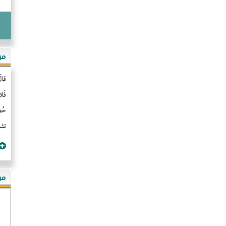
مو
قال
فَل
حُضُ
تشن
مؤ