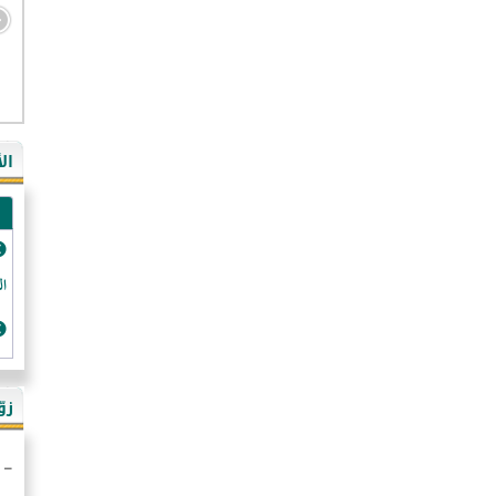
- ال
- ال
- في
ال
-غي
- ال
- كن
- فر
الد
- ال
- رو
- ال
زو
- ألم
- ا
- ال