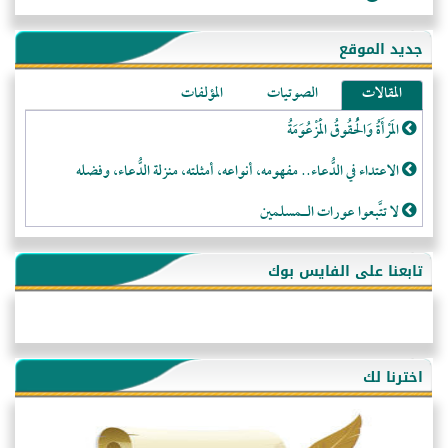
جديد الموقع
المقالات
الصوتيات
المؤلفات
المَرْأَةُ وَالْحُقُوقُ الْمَزْعُوَمَةُ
الاعتداء في الدُّعاء.. مفهومه، أنواعه، أمثلته، منزلة الدُّعاء، وفضله
لا تتَّبعوا عورات الـمسلمين
فقه النَّصيحة عند الصَّحابة الكرام رضي الله عنهم
تابعنا على الفايس بوك
لَا عِزَّةَ إِلَّا بِالإِسْلَامِ
هذه سبيلنا فماذا تنقمون؟!
أُسُـسُ بَـيْـتِ الـمُسْـلِمِ
اخترنا لك
التَّعْلِيمُ القُرْآنِي