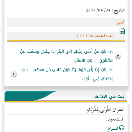
التاريخ : 2017/04/04
تحميل
(عدد المشاهدات6916 )
28- بَابُ مَنْ أَدْلَى رِجْلَيْهِ إِلَى البِئْرِ إِذَا جَلَسَ وَكَشَفَ عَنْ
السَّاقَيْنِ … بَابُ الأَمَانَةِ
30- بَابُ إِذَا رَأَى قَوْمًا يَتَنَاجَوْنَ فلا يدخل معهم… بَابُ
الِاحْتِبَاءِ فِي الثَّوْبِ
يُبث في الإذاعة
العنوان :طُوبَى لِلْغُرَبَاءِ
المستمعين :
استماع