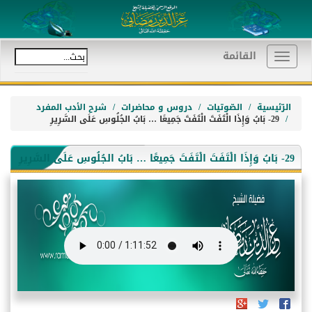
القائمة
Toggle
navigation
الرّئيسية
الصّوتيات
دروس و محاضرات
شرح الأدب المفرد
29- بَابُ وَإِذَا الْتَفَتَ الْتَفَتَ جَمِيعًا … بَابُ الجُلُوسِ عَلَى السَّرِيرِ
29- بَابُ وَإِذَا الْتَفَتَ الْتَفَتَ جَمِيعًا … بَابُ الجُلُوسِ عَلَى السَّرِيرِ