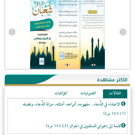
- الجزائر (94579)
- الولايات المتحدة (71873)
- فيتنام (21387)
الأكثر مشاهدة
-غير معروف (20650)
المقالات
الصوتيات
المؤلفات
- الصين (10577)
الاعتداء في الدُّعاء.. مفهومه، أنواعه، أمثلته، منزلة الدُّعاء، وفضله
- كندا (10208)
(16957 مرة)
- فرنسا (9055)
- المملكة المتحدة (5453)
كلمة إلى إخواني السلفيين في الجزائر (14923 مرة)
- روسيا (5402)