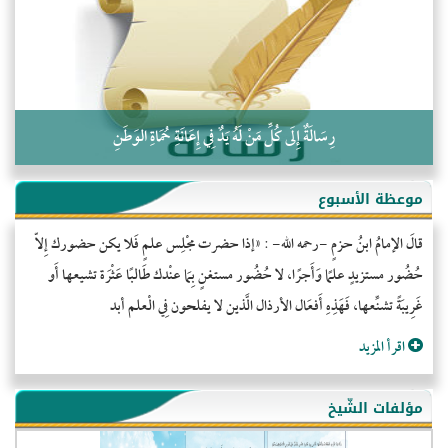
كلمة إلى إخواني السلفيين في الجزائر
رِسَالَةٌ إِلَى كُلِّ مَنْ لَهُ يَدٌ فِي إِعَانَةِ حُمَاةِ الوَطَنِ
موعظة الأسبوع
قالَ الإمامُ ابنُ حزمٍ -رحمه الله- : «إذا حضرت مجْلِس علمٍ فَلا يكن حضورك إِلاّ
حُضُور مستزيدٍ علمًا وَأَجرًا، لا حُضُور مستغنٍ بِمَا عنْدك طَالبًا عَثْرَة تشيعها أَو
غَرِيبَةً تشنِّعها، فَهَذِهِ أَفعَال الأرذال الَّذين لا يفلحون فِي الْعلم أبد
اقرأ المزيد
مؤلفات الشّيخ