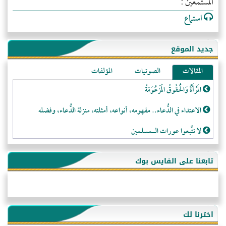
المستمعين :
استماع
جديد الموقع
المقالات
الصوتيات
المؤلفات
المَرْأَةُ وَالْحُقُوقُ الْمَزْعُوَمَةُ
الاعتداء في الدُّعاء.. مفهومه، أنواعه، أمثلته، منزلة الدُّعاء، وفضله
لا تتَّبعوا عورات الـمسلمين
فقه النَّصيحة عند الصَّحابة الكرام رضي الله عنهم
تابعنا على الفايس بوك
لَا عِزَّةَ إِلَّا بِالإِسْلَامِ
هذه سبيلنا فماذا تنقمون؟!
أُسُـسُ بَـيْـتِ الـمُسْـلِمِ
اخترنا لك