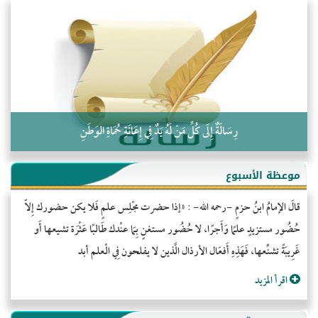
التَّعْلِيمُ القُرْآنِي
كلمة إلى إخواني السلفيين في الجزائر
رِسَالَةٌ إِلَى كُلِّ مَنْ لَهُ يَدٌ فِي إِعَانَةِ حُمَاةِ الوَطَنِ
موعظة الأسبوع
قالَ الإمامُ ابنُ حزمٍ -رحمه الله- : «إذا حضرت مجْلِس علمٍ فَلا يكن حضورك إِلاّ
حُضُور مستزيدٍ علمًا وَأَجرًا، لا حُضُور مستغنٍ بِمَا عنْدك طَالبًا عَثْرَة تشيعها أَو
غَرِيبَةً تشنِّعها، فَهَذِهِ أَفعَال الأرذال الَّذين لا يفلحون فِي الْعلم أبد
اقرأ المزيد