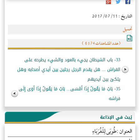
التاريخ : 2017/07/11
تحميل
(عدد المشاهدات6574 )
33- باب الشيطان يجيء بالعود والشيء يطرحه على
الفراش ... هل يقدم الرجل رجلين بين أيدي أصحابه وهل
يتكئ بين أيديهم
35- بَابُ مَا يَقُولُ إِذَا أَمْسَى... بَابُ مَا يَقُولُ إِذَا أَوَى إِلَى
فراشه
يُبث في الإذاعة
العنوان :طُوبَى لِلْغُرَبَاءِ