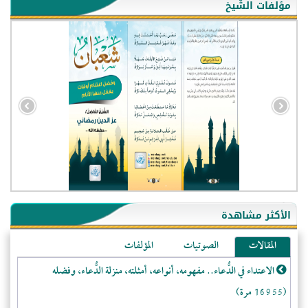
مؤلفات الشّيخ
- الجزائر (94579)
- الولايات المتحدة (71842)
- فيتنام (21372)
الأكثر مشاهدة
-غير معروف (20607)
المقالات
الصوتيات
المؤلفات
- الصين (10574)
الاعتداء في الدُّعاء.. مفهومه، أنواعه، أمثلته، منزلة الدُّعاء، وفضله
- كندا (10202)
(16955 مرة)
- فرنسا (9048)