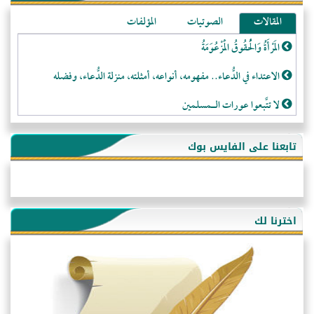
المقالات
الصوتيات
المؤلفات
المَرْأَةُ وَالْحُقُوقُ الْمَزْعُوَمَةُ
الاعتداء في الدُّعاء.. مفهومه، أنواعه، أمثلته، منزلة الدُّعاء، وفضله
لا تتَّبعوا عورات الـمسلمين
فقه النَّصيحة عند الصَّحابة الكرام رضي الله عنهم
تابعنا على الفايس بوك
لَا عِزَّةَ إِلَّا بِالإِسْلَامِ
هذه سبيلنا فماذا تنقمون؟!
أُسُـسُ بَـيْـتِ الـمُسْـلِمِ
اخترنا لك
التَّعْلِيمُ القُرْآنِي
كلمة إلى إخواني السلفيين في الجزائر