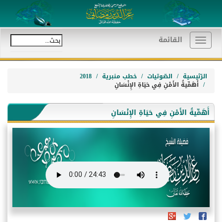
القائمة
Toggle
navigation
الرّئيسية
الصّوتيات
خطب منبرية
2018
أَهَمِّيةُ الأَمْنِ فِي حَيَاةِ الإِنْسَانِ
أَهَمِّيةُ الأَمْنِ فِي حَيَاةِ الإِنْسَانِ