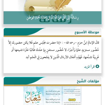
رِسَالَةٌ إِلَى كُلِّ مَنْ لَهُ يَدٌ فِي إِعَانَةِ حُمَاةِ الوَطَنِ
موعظة الأسبوع
قالَ الإمامُ ابنُ حزمٍ -رحمه الله- : «إذا حضرت مجْلِس علمٍ فَلا يكن حضورك إِلاّ
حُضُور مستزيدٍ علمًا وَأَجرًا، لا حُضُور مستغنٍ بِمَا عنْدك طَالبًا عَثْرَة تشيعها أَو
غَرِيبَةً تشنِّعها، فَهَذِهِ أَفعَال الأرذال الَّذين لا يفلحون فِي الْعلم أبد
اقرأ المزيد
مؤلفات الشّيخ