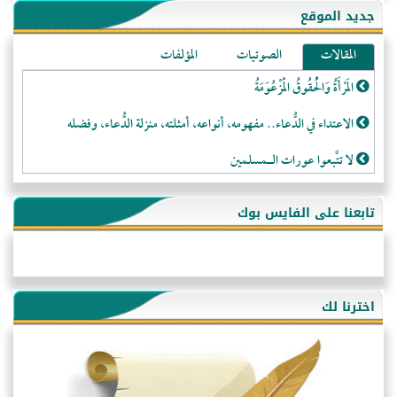
جديد الموقع
المقالات
الصوتيات
المؤلفات
المَرْأَةُ وَالْحُقُوقُ الْمَزْعُوَمَةُ
الاعتداء في الدُّعاء.. مفهومه، أنواعه، أمثلته، منزلة الدُّعاء، وفضله
لا تتَّبعوا عورات الـمسلمين
فقه النَّصيحة عند الصَّحابة الكرام رضي الله عنهم
تابعنا على الفايس بوك
لَا عِزَّةَ إِلَّا بِالإِسْلَامِ
هذه سبيلنا فماذا تنقمون؟!
أُسُـسُ بَـيْـتِ الـمُسْـلِمِ
اخترنا لك
التَّعْلِيمُ القُرْآنِي
كلمة إلى إخواني السلفيين في الجزائر