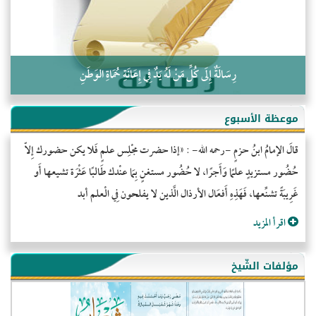
رِسَالَةٌ إِلَى كُلِّ مَنْ لَهُ يَدٌ فِي إِعَانَةِ حُمَاةِ الوَطَنِ
موعظة الأسبوع
قالَ الإمامُ ابنُ حزمٍ -رحمه الله- : «إذا حضرت مجْلِس علمٍ فَلا يكن حضورك إِلاّ
حُضُور مستزيدٍ علمًا وَأَجرًا، لا حُضُور مستغنٍ بِمَا عنْدك طَالبًا عَثْرَة تشيعها أَو
غَرِيبَةً تشنِّعها، فَهَذِهِ أَفعَال الأرذال الَّذين لا يفلحون فِي الْعلم أبد
اقرأ المزيد
مؤلفات الشّيخ