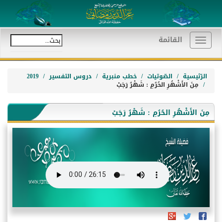
القائمة
Toggle
navigation
الرّئيسية
الصّوتيات
خطب منبرية
دروس التفسير
2019
مِنَ الأَشْهُرِ الحُرُمِ : شَهْرُ رَجَبْ
مِنَ الأَشْهُرِ الحُرُمِ : شَهْرُ رَجَبْ