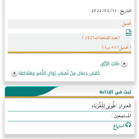
التاريخ : 2022/02/11
تحميل
(عدد المشاهدات2821 )
( تحميل497 مرة )
طَلَبُ الرِّزْقِ
خَمْسُ خِصَال مِنْ أَسْبَابِ زَوَالِ الأُمَمِ وَهَلَاكِهَا
يُبث في الإذاعة
العنوان :طُوبَى لِلْغُرَبَاءِ
المستمعين :
استماع