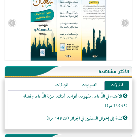
- الجزائر (94601)
- الولايات المتحدة (72262)
- فيتنام (21499)
الأكثر مشاهدة
-غير معروف (21133)
المقالات
الصوتيات
المؤلفات
- الصين (10600)
الاعتداء في الدُّعاء.. مفهومه، أنواعه، أمثلته، منزلة الدُّعاء، وفضله
- كندا (10255)
(16958 مرة)
- فرنسا (9109)
- المملكة المتحدة (5499)
كلمة إلى إخواني السلفيين في الجزائر (14925 مرة)
- روسيا (5499)
لا تتَّبعوا عورات الـمسلمين (13373 مرة)
- الأرجنتين (5069)