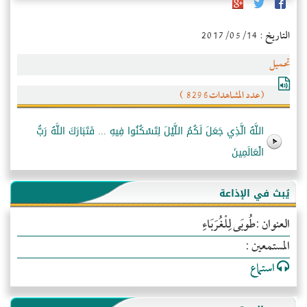
التاريخ : 2017/05/14
تحميل
(عدد المشاهدات8296 )
اللَّهُ الَّذِي جَعَلَ لَكُمُ اللَّيْلَ لِتَسْكُنُوا فِيهِ ... فَتَبَارَكَ اللَّهُ رَبُّ
الْعَالَمِينَ
يُبث في الإذاعة
العنوان :طُوبَى لِلْغُرَبَاءِ
المستمعين :
استماع