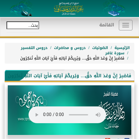
القائمة
Toggle
navigation
الرّئيسية
الصّوتيات
دروس و محاضرات
دروس التفسير
سورة غافر
فَاصْبِرْ إِنَّ وَعْدَ اللَّهِ حَقٌّ… وَيُرِيكُمْ آيَاتِهِ فَأَيَّ آيَاتِ اللَّهِ تُنكِرُونَ
فَاصْبِرْ إِنَّ وَعْدَ اللَّهِ حَقٌّ… وَيُرِيكُمْ آيَاتِهِ فَأَيَّ آيَاتِ اللَّهِ تُنكِرُونَ