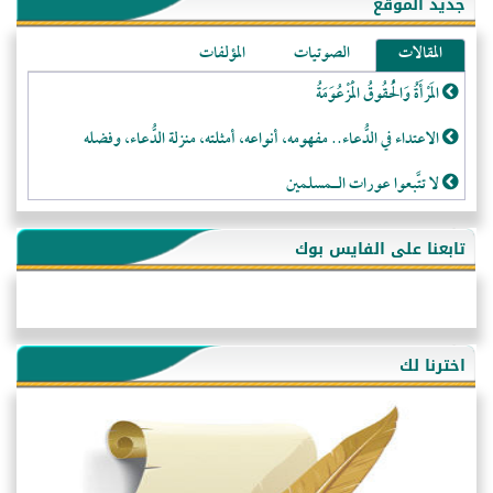
جديد الموقع
المقالات
الصوتيات
المؤلفات
المَرْأَةُ وَالْحُقُوقُ الْمَزْعُوَمَةُ
الاعتداء في الدُّعاء.. مفهومه، أنواعه، أمثلته، منزلة الدُّعاء، وفضله
لا تتَّبعوا عورات الـمسلمين
فقه النَّصيحة عند الصَّحابة الكرام رضي الله عنهم
تابعنا على الفايس بوك
لَا عِزَّةَ إِلَّا بِالإِسْلَامِ
هذه سبيلنا فماذا تنقمون؟!
أُسُـسُ بَـيْـتِ الـمُسْـلِمِ
اخترنا لك
التَّعْلِيمُ القُرْآنِي
كلمة إلى إخواني السلفيين في الجزائر