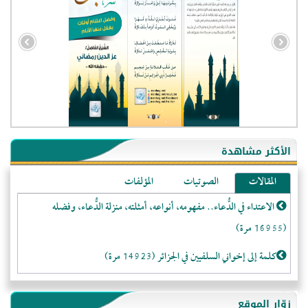
الأكثر مشاهدة
المقالات
الصوتيات
المؤلفات
الاعتداء في الدُّعاء.. مفهومه، أنواعه، أمثلته، منزلة الدُّعاء، وفضله
(16955 مرة)
كلمة إلى إخواني السلفيين في الجزائر (14923 مرة)
لا تتَّبعوا عورات الـمسلمين (13367 مرة)
زوّار الموقع