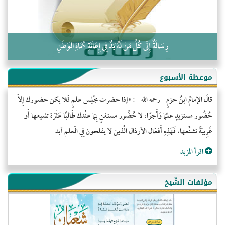
رِسَالَةٌ إِلَى كُلِّ مَنْ لَهُ يَدٌ فِي إِعَانَةِ حُمَاةِ الوَطَنِ
موعظة الأسبوع
قالَ الإمامُ ابنُ حزمٍ -رحمه الله- : «إذا حضرت مجْلِس علمٍ فَلا يكن حضورك إِلاّ
حُضُور مستزيدٍ علمًا وَأَجرًا، لا حُضُور مستغنٍ بِمَا عنْدك طَالبًا عَثْرَة تشيعها أَو
غَرِيبَةً تشنِّعها، فَهَذِهِ أَفعَال الأرذال الَّذين لا يفلحون فِي الْعلم أبد
اقرأ المزيد
مؤلفات الشّيخ