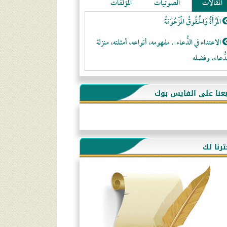
المقالات
الصوتيات
المؤلفات
المَرْأَةُ وَالْحُقُوقُ الْمَزْعُوَمَةُ
الاعتداء في الدُّعاء.. مفهومه، أنواعه، أمثلته، منزلة
دُّعاء، وفضله
لا تتَّبعوا عورات الـمسلمين
بعنا على الفايس بوك
فقه النَّصيحة عند الصَّحابة الكرام رضي الله عنهم
لَا عِزَّةَ إِلَّا بِالإِسْلَامِ
هذه سبيلنا فماذا تنقمون؟!
ترنا لك
أُسُـسُ بَـيْـتِ الـمُسْـلِمِ
التَّعْلِيمُ القُرْآنِي
كلمة إلى إخواني السلفيين في الجزائر