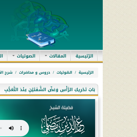
(current)
الرّئيسية
المقالات
الصوتيات
ال
الرّئيسية
الصّوتيات
دروس و محاضرات
شرح الأ
بَابُ تَحْرِيكِ الرَّأْسِ وَعَضِّ الشَّفَتَيْنِ عِنْدَ التَّعَجُّبِ