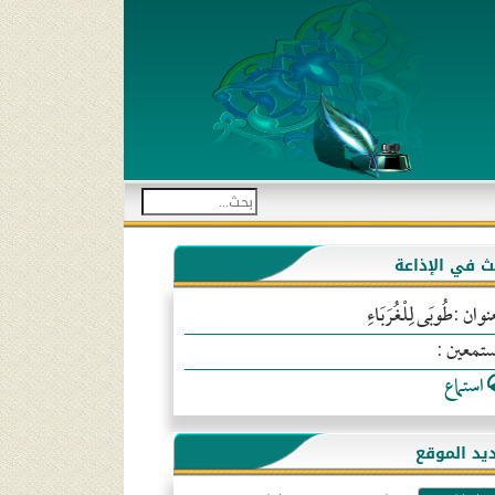
بث في الإذاعة
نوان :طُوبَى لِلْغُرَبَاءِ
ستمعين :
استماع
يد الموقع