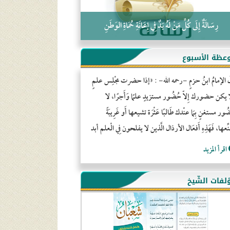
رِسَالَةٌ إِلَى كُلِّ مَنْ لَهُ يَدٌ فِي إِعَانَةِ حُمَاةِ الوَطَنِ
عظة الأسبوع
َ الإمامُ ابنُ حزمٍ -رحمه الله- : «إذا حضرت مجْلِس علمٍ
ا يكن حضورك إِلاّ حُضُور مستزيدٍ علمًا وَأَجرًا، لا
ور مستغنٍ بِمَا عنْدك طَالبًا عَثْرَة تشيعها أَو غَرِيبَةً
ِّعها، فَهَذِهِ أَفعَال الأرذال الَّذين لا يفلحون فِي الْعلم أبد
اقرأ المزيد
لفات الشّيخ