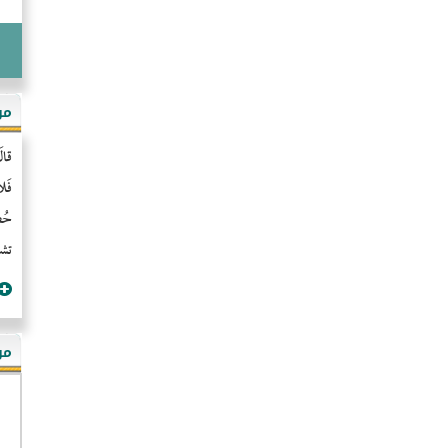
مو
قال
فَل
حُضُ
تشن
مؤ