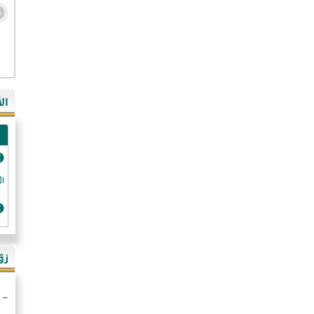
- ال
- ال
- في
ال
-غي
- ال
- كن
- فر
الد
- ال
- رو
- ال
زو
- ألم
- ا
- ال