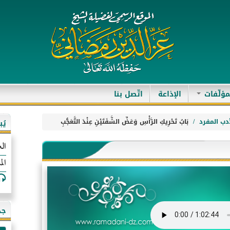
مؤلّفات
الإذاعة
اتّصل بنا
دب المفرد
بَابُ تَحْرِيكِ الرَّأْسِ وَعَضِّ الشَّفَتَيْنِ عِنْدَ التَّعَجُّبِ
يُ
الع
الم
جد