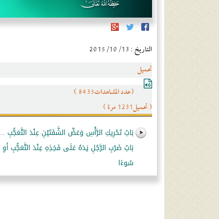
التاريخ : 2015/10/13
تحميل
(عدد المشاهدات8435 )
( تحميل1231 مرة )
بَابُ تَحْرِيكِ الرَّأْسِ وَعَضِّ الشَّفَتَيْنِ عِنْدَ التَّعَجُّبِ ...
بَابُ ضَرْبِ الرَّجُلِ يَدَهُ عَلَى فَخِذِهِ عِنْدَ التَّعَجُّبِ أَوِ
سُوءًا