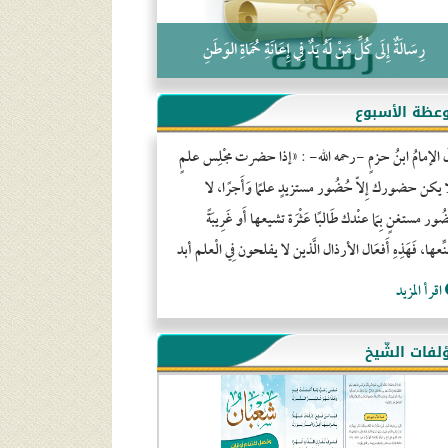
رِسَالَةٌ إِلَى كُلِّ مَنْ لَهُ يَدٌ فِي إِعَانَةِ حُمَاةِ الوَطَنِ
عظة الأسبوع
َ الإمامُ ابنُ حزمٍ -رحمه الله- : «إذا حضرت مجْلِس علمٍ
ا يكن حضورك إِلاّ حُضُور مستزيدٍ علمًا وَأَجرًا، لا
ور مستغنٍ بِمَا عنْدك طَالبًا عَثْرَة تشيعها أَو غَرِيبَةً
ِّعها، فَهَذِهِ أَفعَال الأرذال الَّذين لا يفلحون فِي الْعلم أبد
اقرأ المزيد
لفات الشّيخ