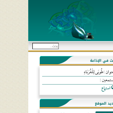
بث في الإذاعة
نوان :طُوبَى لِلْغُرَبَاءِ
ستمعين :
استماع
يد الموقع