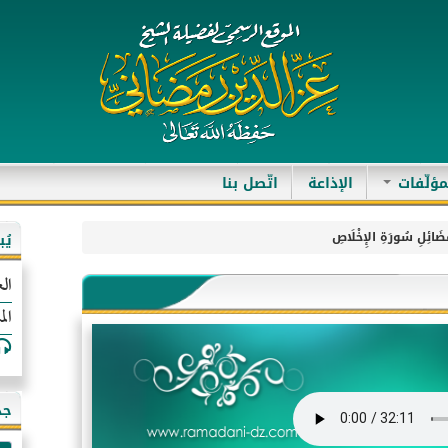
مؤلّفات
الإذاعة
اتّصل بنا
ضَائِلِ سُورَةِ الإِخْلَاصِ
يُ
الع
الم
جد