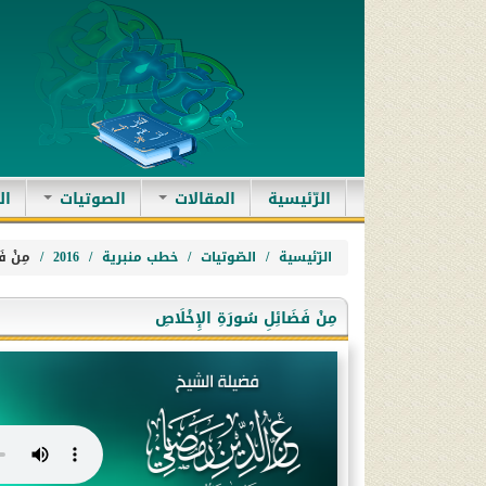
(current)
الرّئيسية
المقالات
الصوتيات
ال
الرّئيسية
الصّوتيات
خطب منبرية
2016
مِنْ فَ
مِنْ فَضَائِلِ سُورَةِ الإِخْلَاصِ