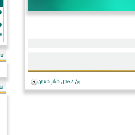
ال
تا
مِنْ فـَضَائِلِ شَهْرِ شَعْبَانَ
اخ