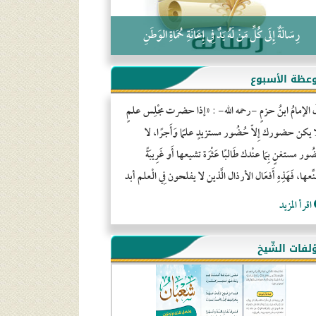
رِسَالَةٌ إِلَى كُلِّ مَنْ لَهُ يَدٌ فِي إِعَانَةِ حُمَاةِ الوَطَنِ
عظة الأسبوع
َ الإمامُ ابنُ حزمٍ -رحمه الله- : «إذا حضرت مجْلِس علمٍ
ا يكن حضورك إِلاّ حُضُور مستزيدٍ علمًا وَأَجرًا، لا
ور مستغنٍ بِمَا عنْدك طَالبًا عَثْرَة تشيعها أَو غَرِيبَةً
ِّعها، فَهَذِهِ أَفعَال الأرذال الَّذين لا يفلحون فِي الْعلم أبد
اقرأ المزيد
لفات الشّيخ