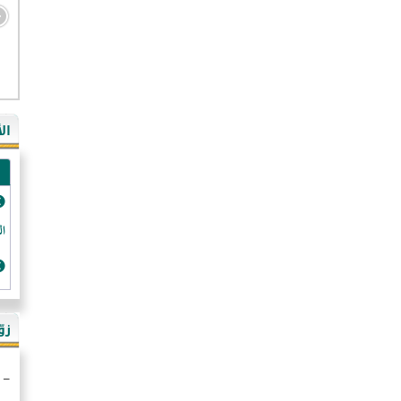
- ال
- ال
- في
ال
-غي
- ال
- كن
- فر
الد
- ال
- رو
- ال
زو
- ألم
- ا
- ال