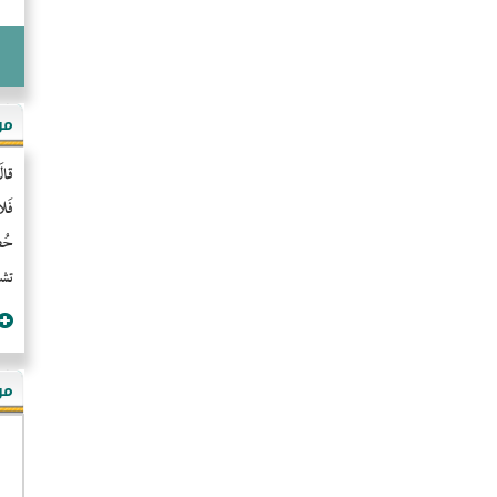
مو
قال
فَل
حُضُ
تشن
مؤ