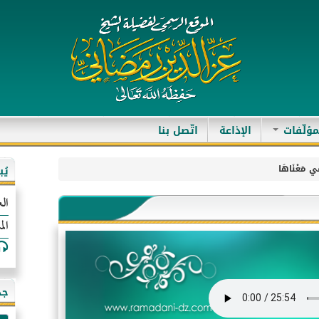
مؤلّفات
الإذاعة
اتّصل بنا
ِي مَعْنَاهَا
يُ
الع
الم
جد