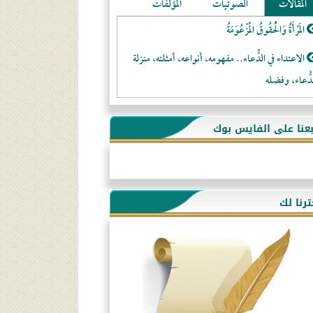
المقالات
الصوتيات
المؤلفات
المَرْأَةُ وَالْحُقُوقُ الْمَزْعُوَمَةُ
الاعتداء في الدُّعاء.. مفهومه، أنواعه، أمثلته، منزلة
دُّعاء، وفضله
لا تتَّبعوا عورات الـمسلمين
بعنا على الفايس بوك
فقه النَّصيحة عند الصَّحابة الكرام رضي الله عنهم
لَا عِزَّةَ إِلَّا بِالإِسْلَامِ
هذه سبيلنا فماذا تنقمون؟!
ترنا لك
أُسُـسُ بَـيْـتِ الـمُسْـلِمِ
التَّعْلِيمُ القُرْآنِي
كلمة إلى إخواني السلفيين في الجزائر