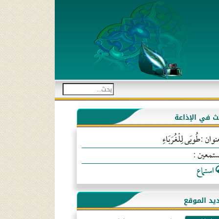
بث في الإذاعة
نوان :طُوبَى لِلْغُرَبَاءِ
ستمعين :
استماع
يد الموقع