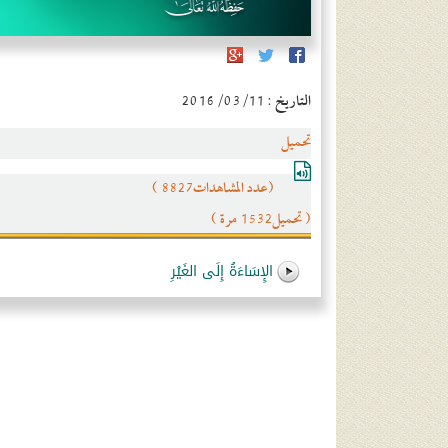
التاريخ : 2016/03/11
تحميل
(عدد المشاهدات8827 )
( تحميل1532 مرة )
الإِسَاءَةُ إِلَى الغَيْرِ