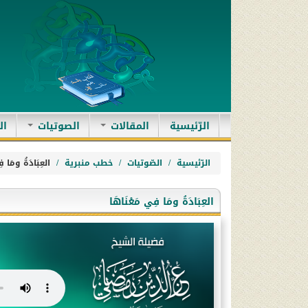
(current)
الرّئيسية
المقالات
الصوتيات
ال
الرّئيسية
الصّوتيات
خطب منبرية
العِبَادَةُ ومَا ف
العِبَادَةُ ومَا فِي مَعْنَاهَا