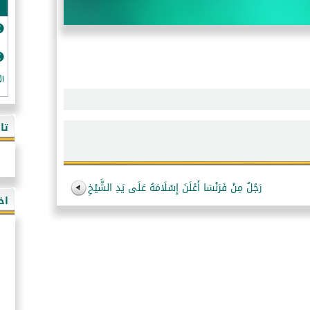
ال
تا
رَجُلٌ مِنْ فَرَنْسَا أَعْلَنَ إِسْلَامَهُ عَلَى يَدِ الشَّيْخِ
اخ