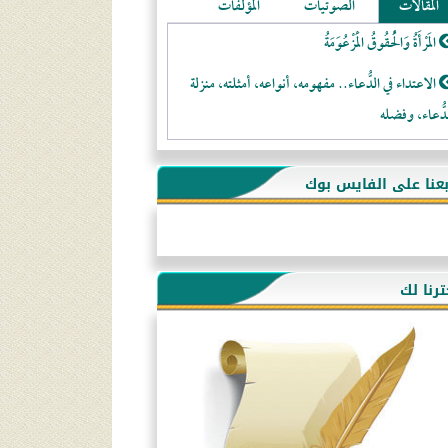
المقالات
الصوتيات
المؤلفات
المَرْأَةُ وَالْحُقُوقُ الْمَزْعُوَمَةُ
الاعتداء في الدُّعاء.. مفهومه، أنواعه، أمثلته، منزلة
دُّعاء، وفضله
لا تتَّبعوا عورات الـمسلمين
بعنا على الفايس بوك
فقه النَّصيحة عند الصَّحابة الكرام رضي الله عنهم
لَا عِزَّةَ إِلَّا بِالإِسْلَامِ
هذه سبيلنا فماذا تنقمون؟!
ترنا لك
أُسُـسُ بَـيْـتِ الـمُسْـلِمِ
التَّعْلِيمُ القُرْآنِي
كلمة إلى إخواني السلفيين في الجزائر