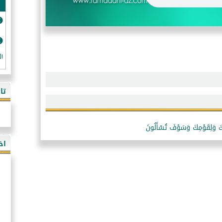
ال
تا
اخ