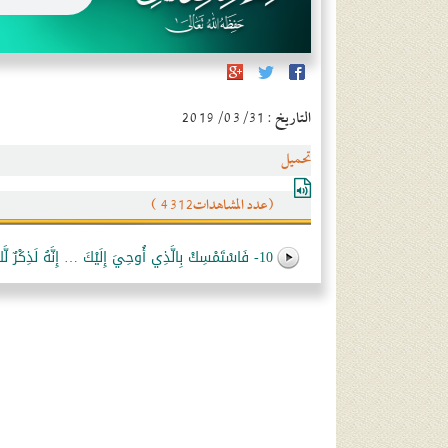
التاريخ : 2019/03/31
تحميل
(عدد المشاهدات4312 )
10- فَاسْتَمْسِكْ بِالَّذِي أُوحِيَ إِلَيْكَ … إِنَّهُ لَذِكْرٌ لَّكَ وَلِقَوْمِكَ وَسَوْفَ تُسْأَلُونَ