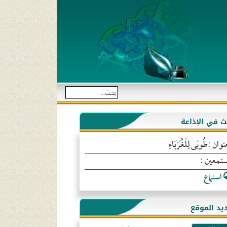
بث في الإذاعة
نوان :طُوبَى لِلْغُرَبَاءِ
ستمعين :
استماع
يد الموقع