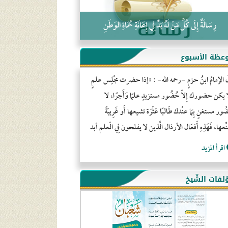
رِسَالَةٌ إِلَى كُلِّ مَنْ لَهُ يَدٌ فِي إِعَانَةِ حُمَاةِ الوَطَنِ
عظة الأسبوع
َ الإمامُ ابنُ حزمٍ -رحمه الله- : «إذا حضرت مجْلِس علمٍ
ا يكن حضورك إِلاّ حُضُور مستزيدٍ علمًا وَأَجرًا، لا
ور مستغنٍ بِمَا عنْدك طَالبًا عَثْرَة تشيعها أَو غَرِيبَةً
ِّعها، فَهَذِهِ أَفعَال الأرذال الَّذين لا يفلحون فِي الْعلم أبد
اقرأ المزيد
لفات الشّيخ