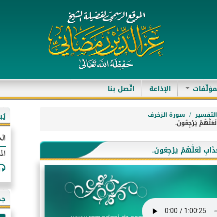
مؤلّفات
الإذاعة
اتّصل بنا
لتفسير
سورة الزخرف
يُ
الع
الم
جد