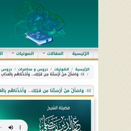
(current)
الرّئيسية
المقالات
الصوتيات
ال
الرّئيسية
الصّوتيات
دروس و محاضرات
دروس ا
11- وَاسْأَلْ مَنْ أَرْسَلْنَا مِن قَبْلِك... وَأَخَذْنَاهُم بِالْعَذَابِ لَعَلَّهُمْ يَرْجِعُونَ.
11- وَاسْأَلْ مَنْ أَرْسَلْنَا مِن قَبْلِك... وَأَخَذْنَاهُم بِالْعَذَابِ لَعَلَّهُمْ يَرْجِعُونَ.