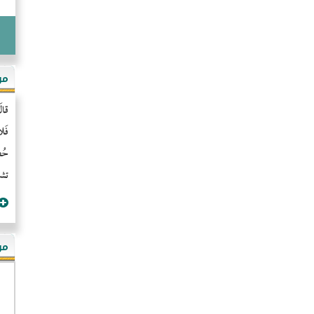
مو
قال
فَل
حُضُ
تشن
مؤ