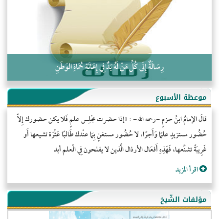
كلمة إلى إخواني السلفيين في الجزائر
رِسَالَةٌ إِلَى كُلِّ مَنْ لَهُ يَدٌ فِي إِعَانَةِ حُمَاةِ الوَطَنِ
موعظة الأسبوع
قالَ الإمامُ ابنُ حزمٍ -رحمه الله- : «إذا حضرت مجْلِس علمٍ فَلا يكن حضورك إِلاّ
حُضُور مستزيدٍ علمًا وَأَجرًا، لا حُضُور مستغنٍ بِمَا عنْدك طَالبًا عَثْرَة تشيعها أَو
غَرِيبَةً تشنِّعها، فَهَذِهِ أَفعَال الأرذال الَّذين لا يفلحون فِي الْعلم أبد
اقرأ المزيد
مؤلفات الشّيخ