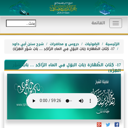
القائمة
Toggle
navigation
الرّئيسية
الصّوتيات
دروس و محاضرات
شرح سنن أبي داود
17- كِتَابُ الطَّهَارَة (بَابُ البَوْلِ فِي المَاءِ الرَّاكِدِ … بَابُ سُؤْرِ الهِرَّةِ)
17- كِتَابُ الطَّهَارَة (بَابُ البَوْلِ فِي المَاءِ الرَّاكِدِ … بَابُ سُؤْرِ
الهِرَّةِ)