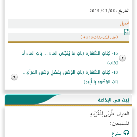
التاريخ : 2019/01/08
تحميل
(عدد المشاهدات4515 )
16- كِتَابُ الطَّهَارَة (بَابُ مَا يُنَجِّسُ المَاءَ … بَابُ المَاء لَا
يُجْنِب)
18- كِتَابُ الطَّهَارَة (بَابُ الوُضُوءِ بِفَضْلِ وَضُوءِ المَرْأَةِ…
بَابُ الوُضُوءِ بِالنَّبِيذِ)
يُبث في الإذاعة
العنوان :طُوبَى لِلْغُرَبَاءِ
المستمعين :
استماع