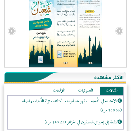
- الجزائر (94579)
- الولايات المتحدة (71823)
- فيتنام (21372)
الأكثر مشاهدة
-غير معروف (20595)
المقالات
الصوتيات
المؤلفات
- الصين (10573)
الاعتداء في الدُّعاء.. مفهومه، أنواعه، أمثلته، منزلة الدُّعاء، وفضله
- كندا (10201)
(16955 مرة)
- فرنسا (9047)
- المملكة المتحدة (5449)
كلمة إلى إخواني السلفيين في الجزائر (14923 مرة)
- روسيا (5397)