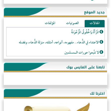
جديد الموقع
المقالات
الصوتيات
المؤلفات
المَرْأَةُ وَالْحُقُوقُ الْمَزْعُوَمَةُ
الاعتداء في الدُّعاء.. مفهومه، أنواعه، أمثلته، منزلة الدُّعاء، وفضله
لا تتَّبعوا عورات الـمسلمين
فقه النَّصيحة عند الصَّحابة الكرام رضي الله عنهم
تابعنا على الفايس بوك
لَا عِزَّةَ إِلَّا بِالإِسْلَامِ
هذه سبيلنا فماذا تنقمون؟!
أُسُـسُ بَـيْـتِ الـمُسْـلِمِ
اخترنا لك
التَّعْلِيمُ القُرْآنِي