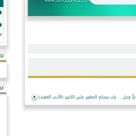
ال
تا
اخ