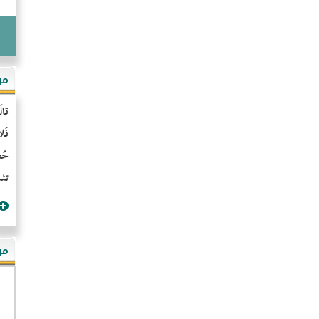
مو
قال
فَل
حُضُ
تشن
مؤ