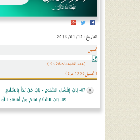
التاريخ : 2016/01/12
تحميل
(عدد المشاهدات9528 )
( تحميل1209 مرة )
07- بَابُ إِفْشَاءِ السَّلامِ - بَابُ مَنْ بَدَأَ بِالسَّلَامِِ
09- بَابُ السَّلَامُ اسْمٌ مِنْ أَسْمَاءِ اللَّهِ عَزَّ وجل ... باب يسلم الصغير على الكبير (الأدب المفرد)