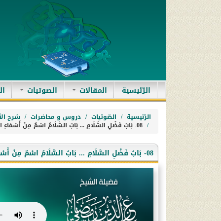
(current)
الرّئيسية
المقالات
الصوتيات
ال
الرّئيسية
الصّوتيات
دروس و محاضرات
شرح الأ
08- بَابُ فَضْلِ السَّلَامِ ... بَابُ السَّلَامُ اسْمٌ مِنْ أَسْمَاءِ اللَّهِ عَزَّ وجل
08- بَابُ فَضْلِ السَّلَامِ ... بَابُ السَّلَامُ اسْمٌ مِنْ أَسْمَاءِ اللَّهِ عَزَّ وجل