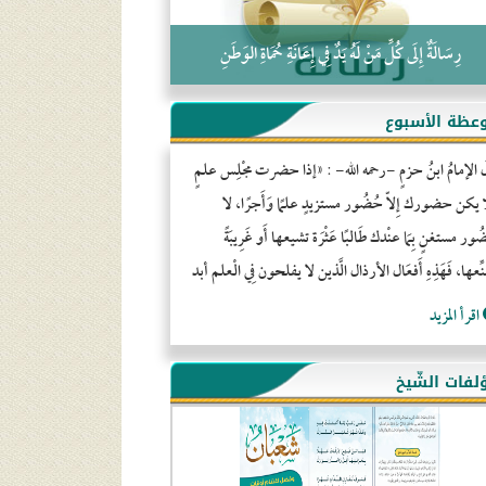
رِسَالَةٌ إِلَى كُلِّ مَنْ لَهُ يَدٌ فِي إِعَانَةِ حُمَاةِ الوَطَنِ
عظة الأسبوع
َ الإمامُ ابنُ حزمٍ -رحمه الله- : «إذا حضرت مجْلِس علمٍ
ا يكن حضورك إِلاّ حُضُور مستزيدٍ علمًا وَأَجرًا، لا
ور مستغنٍ بِمَا عنْدك طَالبًا عَثْرَة تشيعها أَو غَرِيبَةً
ِّعها، فَهَذِهِ أَفعَال الأرذال الَّذين لا يفلحون فِي الْعلم أبد
اقرأ المزيد
لفات الشّيخ