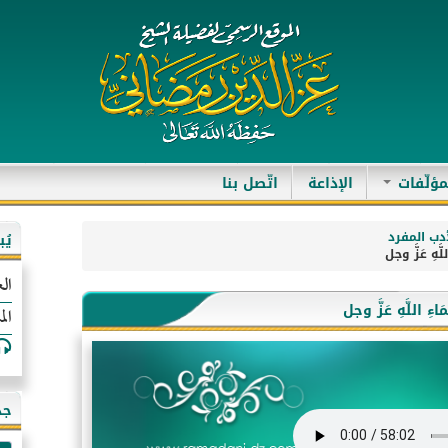
مؤلّفات
الإذاعة
اتّصل بنا
دب المفرد
يُ
الع
الم
جد