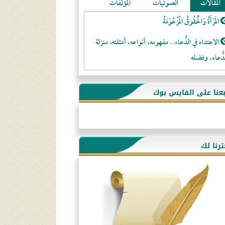
المقالات
الصوتيات
المؤلفات
المَرْأَةُ وَالْحُقُوقُ الْمَزْعُوَمَةُ
الاعتداء في الدُّعاء.. مفهومه، أنواعه، أمثلته، منزلة
دُّعاء، وفضله
لا تتَّبعوا عورات الـمسلمين
بعنا على الفايس بوك
فقه النَّصيحة عند الصَّحابة الكرام رضي الله عنهم
لَا عِزَّةَ إِلَّا بِالإِسْلَامِ
هذه سبيلنا فماذا تنقمون؟!
ترنا لك
أُسُـسُ بَـيْـتِ الـمُسْـلِمِ
التَّعْلِيمُ القُرْآنِي
كلمة إلى إخواني السلفيين في الجزائر