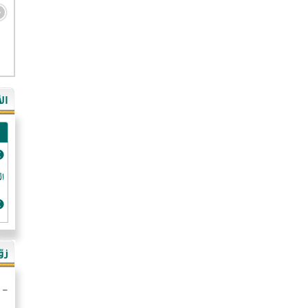
- ال
- ال
- في
ال
-غي
- ال
- كن
- فر
الد
- ال
- رو
- ال
زو
- ألم
- ا
- ال