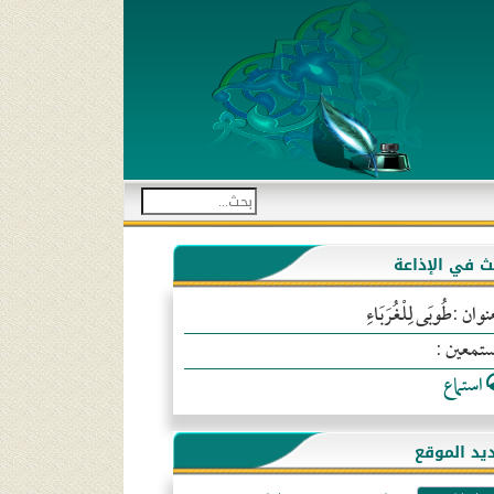
بث في الإذاعة
نوان :طُوبَى لِلْغُرَبَاءِ
ستمعين :
استماع
يد الموقع