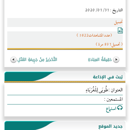
التاريخ : 2020/01/31
تحميل
(عدد المشاهدات5822 )
( تحميل891 مرة )
حَقِيقَةُ العِبَادَةِ
التَّحْذِيرُ مِنْ جَرِِيمَةِ القَتْلِ
يُبث في الإذاعة
العنوان :طُوبَى لِلْغُرَبَاءِ
المستمعين :
استماع
جديد الموقع