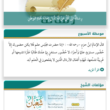
رِسَالَةٌ إِلَى كُلِّ مَنْ لَهُ يَدٌ فِي إِعَانَةِ حُمَاةِ الوَطَنِ
موعظة الأسبوع
قالَ الإمامُ ابنُ حزمٍ -رحمه الله- : «إذا حضرت مجْلِس علمٍ فَلا يكن حضورك إِلاّ
حُضُور مستزيدٍ علمًا وَأَجرًا، لا حُضُور مستغنٍ بِمَا عنْدك طَالبًا عَثْرَة تشيعها أَو
غَرِيبَةً تشنِّعها، فَهَذِهِ أَفعَال الأرذال الَّذين لا يفلحون فِي الْعلم أبد
اقرأ المزيد
مؤلفات الشّيخ