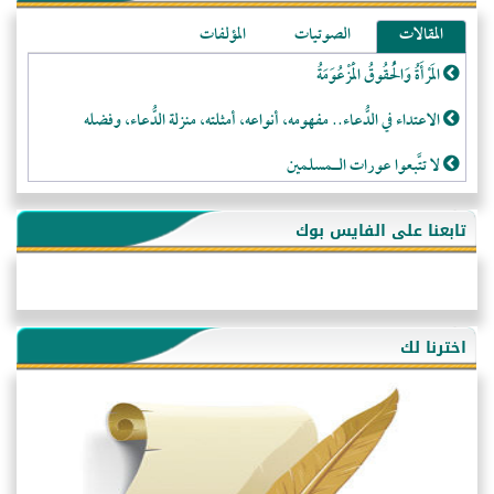
المقالات
الصوتيات
المؤلفات
المَرْأَةُ وَالْحُقُوقُ الْمَزْعُوَمَةُ
الاعتداء في الدُّعاء.. مفهومه، أنواعه، أمثلته، منزلة الدُّعاء، وفضله
لا تتَّبعوا عورات الـمسلمين
فقه النَّصيحة عند الصَّحابة الكرام رضي الله عنهم
تابعنا على الفايس بوك
لَا عِزَّةَ إِلَّا بِالإِسْلَامِ
هذه سبيلنا فماذا تنقمون؟!
أُسُـسُ بَـيْـتِ الـمُسْـلِمِ
اخترنا لك
التَّعْلِيمُ القُرْآنِي
كلمة إلى إخواني السلفيين في الجزائر