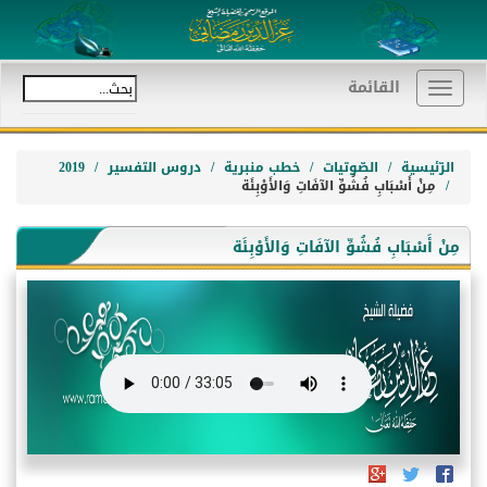
القائمة
Toggle
navigation
الرّئيسية
الصّوتيات
خطب منبرية
دروس التفسير
2019
مِنْ أَسْبَابِ فُشُوِّ الآفَاتِ وَالأَوْبِئَة
مِنْ أَسْبَابِ فُشُوِّ الآفَاتِ وَالأَوْبِئَة