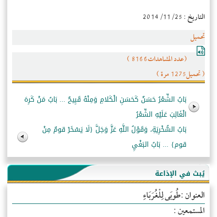
التاريخ : 2014/11/25
تحميل
(عدد المشاهدات8166 )
( تحميل1275 مرة )
بَابُ الشِّعْرُ حَسَنٌ كَحَسَنِ الْكَلامِ وَمِنْهُ قَبِيحٌ ... بَابُ مَنْ كَرِهَ
الْغَالِبَ عَلَيْهِ الشِّعْرُ
بَابُ السُّخْرِيَةِ، وَقَوْلُ اللَّهِ عَزَّ وَجَلَّ {لَا يَسْخَرْ قومٌ مِنْ
قوم} ... بَابُ البَغْيِ
يُبث في الإذاعة
العنوان :طُوبَى لِلْغُرَبَاءِ
المستمعين :