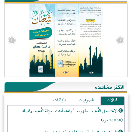
- الجزائر (94595)
- الولايات المتحدة (72121)
- فيتنام (21457)
الأكثر مشاهدة
-غير معروف (20971)
المقالات
الصوتيات
المؤلفات
- الصين (10590)
الاعتداء في الدُّعاء.. مفهومه، أنواعه، أمثلته، منزلة الدُّعاء، وفضله
- كندا (10239)
(16958 مرة)
- فرنسا (9087)
- المملكة المتحدة (5477)