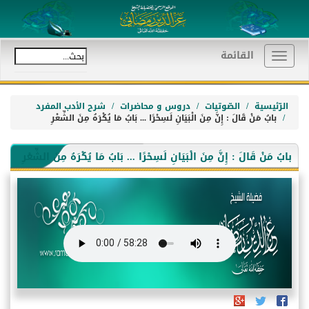
القائمة
Toggle
navigation
الرّئيسية
الصّوتيات
دروس و محاضرات
شرح الأدب المفرد
بابُ مَنْ قَالَ : إِنَّ مِنَ الْبَيَانِ لَسِحْرًا ... بَابُ مَا يُكْرَهُ مِنَ الشِّعْرِ
بابُ مَنْ قَالَ : إِنَّ مِنَ الْبَيَانِ لَسِحْرًا ... بَابُ مَا يُكْرَهُ مِنَ الشِّعْرِ