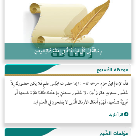
التَّعْلِيمُ القُرْآنِي
كلمة إلى إخواني السلفيين في الجزائر
رِسَالَةٌ إِلَى كُلِّ مَنْ لَهُ يَدٌ فِي إِعَانَةِ حُمَاةِ الوَطَنِ
موعظة الأسبوع
قالَ الإمامُ ابنُ حزمٍ -رحمه الله- : «إذا حضرت مجْلِس علمٍ فَلا يكن حضورك إِلاّ
حُضُور مستزيدٍ علمًا وَأَجرًا، لا حُضُور مستغنٍ بِمَا عنْدك طَالبًا عَثْرَة تشيعها أَو
غَرِيبَةً تشنِّعها، فَهَذِهِ أَفعَال الأرذال الَّذين لا يفلحون فِي الْعلم أبد
اقرأ المزيد
مؤلفات الشّيخ