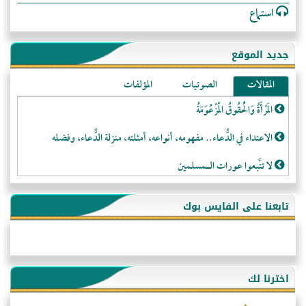
استماع
جديد الموقع
المقالات
الصوتيات
المؤلفات
المَرْأَةُ وَالْحُقُوقُ الْمَزْعُوَمَةُ
الاعتداء في الدُّعاء.. مفهومه، أنواعه، أمثلته، منزلة الدُّعاء، وفضله
لا تتَّبعوا عورات الـمسلمين
فقه النَّصيحة عند الصَّحابة الكرام رضي الله عنهم
تابعنا على الفايس بوك
لَا عِزَّةَ إِلَّا بِالإِسْلَامِ
هذه سبيلنا فماذا تنقمون؟!
أُسُـسُ بَـيْـتِ الـمُسْـلِمِ
اخترنا لك