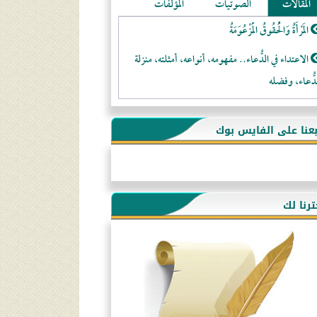
المقالات
الصوتيات
المؤلفات
المَرْأَةُ وَالْحُقُوقُ الْمَزْعُوَمَةُ
الاعتداء في الدُّعاء.. مفهومه، أنواعه، أمثلته، منزلة
دُّعاء، وفضله
لا تتَّبعوا عورات الـمسلمين
بعنا على الفايس بوك
فقه النَّصيحة عند الصَّحابة الكرام رضي الله عنهم
لَا عِزَّةَ إِلَّا بِالإِسْلَامِ
هذه سبيلنا فماذا تنقمون؟!
ترنا لك
أُسُـسُ بَـيْـتِ الـمُسْـلِمِ
التَّعْلِيمُ القُرْآنِي
كلمة إلى إخواني السلفيين في الجزائر