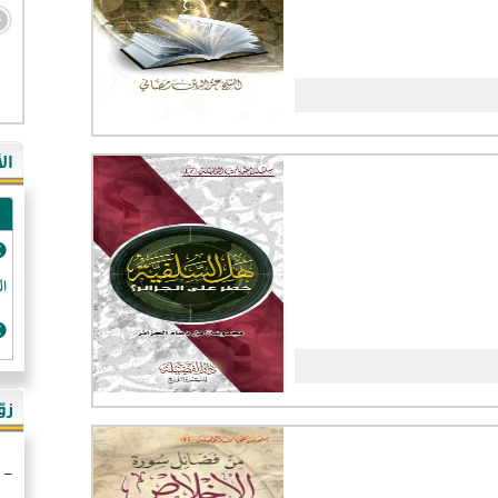
ال
الد
زو
- ال
- ال
- في