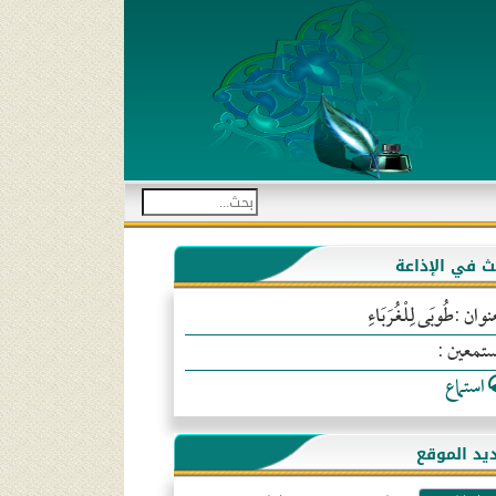
بث في الإذاعة
نوان :طُوبَى لِلْغُرَبَاءِ
ستمعين :
استماع
يد الموقع