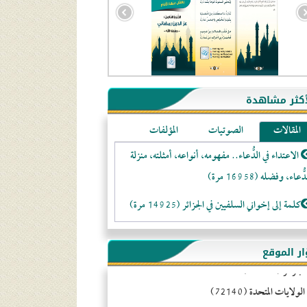
أكثر مشاهدة
المقالات
الصوتيات
المؤلفات
الاعتداء في الدُّعاء.. مفهومه، أنواعه، أمثلته، منزلة
ُّعاء، وفضله (16958 مرة)
كلمة إلى إخواني السلفيين في الجزائر (14925 مرة)
لا تتَّبعوا عورات الـمسلمين (13371 مرة)
ّار الموقع
جزائر (94596)
المَرْأَةُ وَالْحُقُوقُ الْمَزْعُوَمَةُ (12482 مرة)
ولايات المتحدة (72140)
الـنـُّصـيريَّـة الحقيقة والواقع (10985 مرة)
تنام (21460)