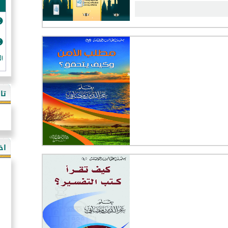
ال
تا
اخ