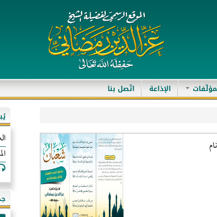
مؤلّفات
الإذاعة
اتّصل بنا
يُ
الع
ام
الم
جد