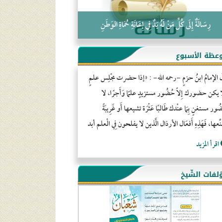
رِسَالَةٌ إِلَى كُلِّ مَنْ لَهُ يَدٌ فِي إِعَانَةِ حُمَاةِ الوَطَنِ
عظة الأسبوع
َ الإمامُ ابنُ حزمٍ -رحمه الله- : «إذا حضرت مجْلِس علمٍ
ا يكن حضورك إِلاّ حُضُور مستزيدٍ علمًا وَأَجرًا، لا
ور مستغنٍ بِمَا عنْدك طَالبًا عَثْرَة تشيعها أَو غَرِيبَةً
ِّعها، فَهَذِهِ أَفعَال الأرذال الَّذين لا يفلحون فِي الْعلم أبد
اقرأ المزيد
لفات الشّيخ