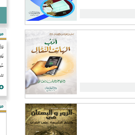
مو
قال
فَل
حُضُ
تشن
مؤ