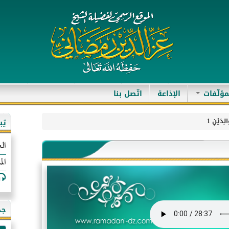
مؤلّفات
الإذاعة
اتّصل بنا
الِدَيْنِ 1
يُ
الع
الم
جد