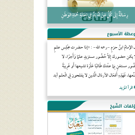
رِسَالَةٌ إِلَى كُلِّ مَنْ لَهُ يَدٌ فِي إِعَانَةِ حُمَاةِ الوَطَنِ
عظة الأسبوع
َ الإمامُ ابنُ حزمٍ -رحمه الله- : «إذا حضرت مجْلِس علمٍ
ا يكن حضورك إِلاّ حُضُور مستزيدٍ علمًا وَأَجرًا، لا
ور مستغنٍ بِمَا عنْدك طَالبًا عَثْرَة تشيعها أَو غَرِيبَةً
ِّعها، فَهَذِهِ أَفعَال الأرذال الَّذين لا يفلحون فِي الْعلم أبد
اقرأ المزيد
لفات الشّيخ