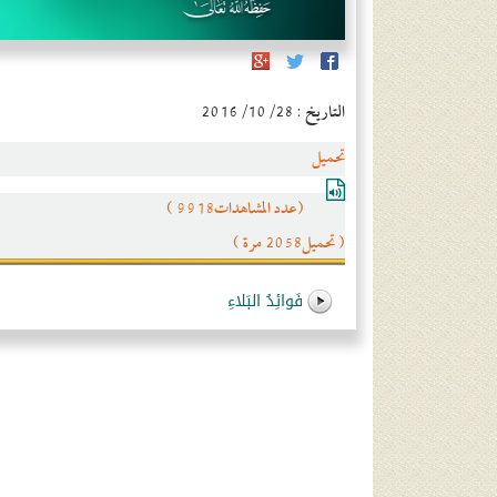
التاريخ : 2016/10/28
تحميل
(عدد المشاهدات9918 )
( تحميل2058 مرة )
فَوائِدُ البَلاءِ