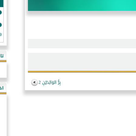
ال
تا
بِرُّ الوَالِدَيْنِ 2
اخ