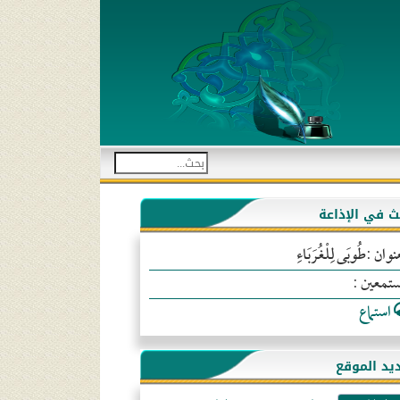
بث في الإذاعة
نوان :طُوبَى لِلْغُرَبَاءِ
ستمعين :
استماع
يد الموقع