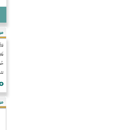
مو
قال
فَل
حُضُ
تشن
مؤ