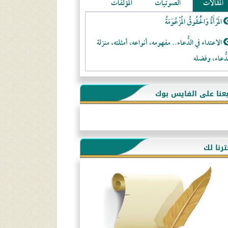
المقالات
الصوتيات
المؤلفات
المَرْأَةُ وَالْحُقُوقُ الْمَزْعُوَمَةُ
الاعتداء في الدُّعاء.. مفهومه، أنواعه، أمثلته، منزلة
دُّعاء، وفضله
لا تتَّبعوا عورات الـمسلمين
بعنا على الفايس بوك
فقه النَّصيحة عند الصَّحابة الكرام رضي الله عنهم
لَا عِزَّةَ إِلَّا بِالإِسْلَامِ
هذه سبيلنا فماذا تنقمون؟!
ترنا لك
أُسُـسُ بَـيْـتِ الـمُسْـلِمِ
التَّعْلِيمُ القُرْآنِي
كلمة إلى إخواني السلفيين في الجزائر