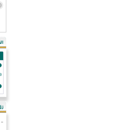
- ال
- ال
- في
ال
-غي
- ال
- كن
- فر
الد
- ال
- رو
- ال
زو
- ألم
- ا
- ال