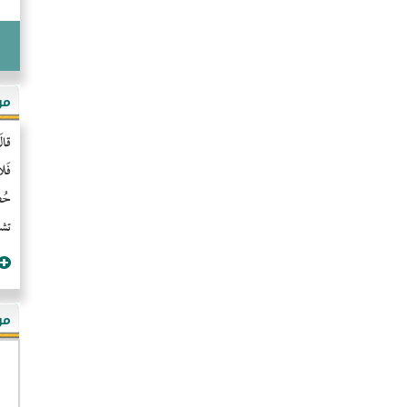
مو
قال
فَل
حُضُ
تشن
مؤ