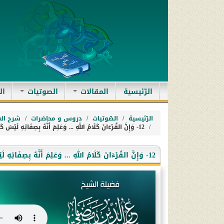
(current)
الرّئيسية
المقالات
الصوتيات
ال
الرّئيسية
الصّوتيات
دروس و محاضرات
شرح الع
12- وَإِنَّ القُرْءَانَ كَلَامُ اللهِ ... وَعَلِمَ أَنَّهُ بِصِفَاتِهِ لَيْسَ كَالبَشَرِ.
12- وَإِنَّ القُرْءَانَ كَلَامُ اللهِ ... وَعَلِمَ أَنَّهُ بِصِفَاتِهِ لَيْسَ كَالبَشَرِ.