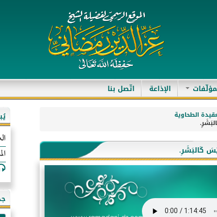
مؤلّفات
الإذاعة
اتّصل بنا
قيدة الطحاوية
يُ
الع
الم
جد