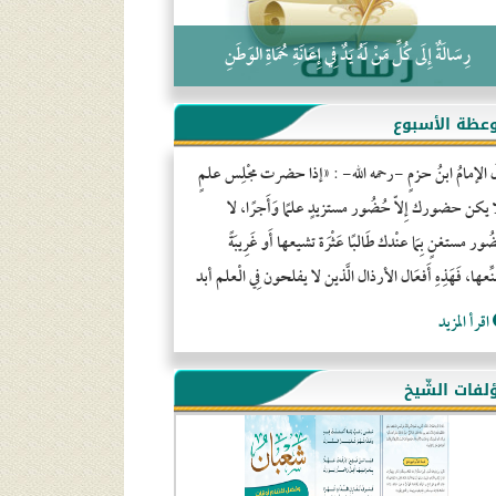
رِسَالَةٌ إِلَى كُلِّ مَنْ لَهُ يَدٌ فِي إِعَانَةِ حُمَاةِ الوَطَنِ
عظة الأسبوع
َ الإمامُ ابنُ حزمٍ -رحمه الله- : «إذا حضرت مجْلِس علمٍ
ا يكن حضورك إِلاّ حُضُور مستزيدٍ علمًا وَأَجرًا، لا
ور مستغنٍ بِمَا عنْدك طَالبًا عَثْرَة تشيعها أَو غَرِيبَةً
ِّعها، فَهَذِهِ أَفعَال الأرذال الَّذين لا يفلحون فِي الْعلم أبد
اقرأ المزيد
لفات الشّيخ