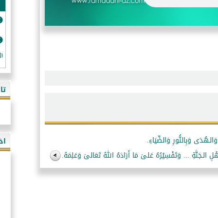
ال
تا
اخ