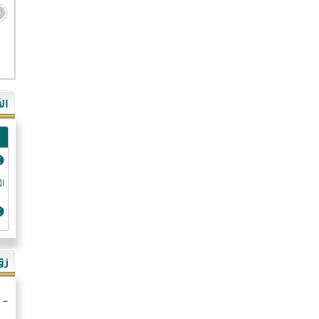
- ال
- ال
- في
ال
-غي
- ال
- كن
- فر
الد
- ال
- رو
- ال
زو
- ألم
- ا
- ال