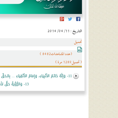
التاريخ : 2014/04/11
تحميل
(عدد المشاهدات8482 )
( تحميل1289 مرة )
11- وَإِنَّهُ خَاتَمُ الأَنْبِيَاءِ، وَإِمَامُ الأَتْقِيَاءِ ... بِالـحَقِّ وَالـهُدَى وَبِالنُّورِ وَالضِّيَاءِ.
13- وَالرُّؤْيَةُ حَقٌّ لأَهْلِ الـجَنَّةِ ... وَتَفْسِيْرُهُ عَلىَ مَا أَرَادَهُ اللهُ تَعَالىَ وَعَلِمَهُ.