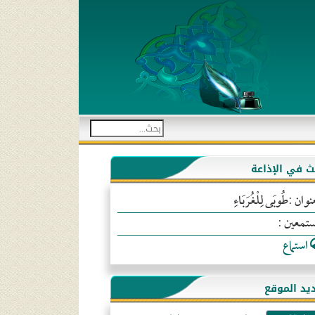
بث في الإذاعة
نوان :طُوبَى لِلْغُرَبَاءِ
ستمعين :
استماع
يد الموقع