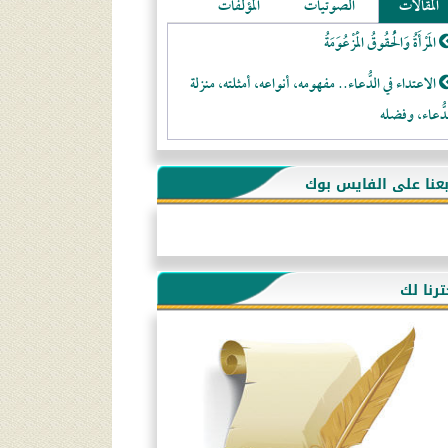
المقالات
الصوتيات
المؤلفات
المَرْأَةُ وَالْحُقُوقُ الْمَزْعُوَمَةُ
الاعتداء في الدُّعاء.. مفهومه، أنواعه، أمثلته، منزلة
دُّعاء، وفضله
لا تتَّبعوا عورات الـمسلمين
بعنا على الفايس بوك
فقه النَّصيحة عند الصَّحابة الكرام رضي الله عنهم
لَا عِزَّةَ إِلَّا بِالإِسْلَامِ
هذه سبيلنا فماذا تنقمون؟!
ترنا لك
أُسُـسُ بَـيْـتِ الـمُسْـلِمِ
التَّعْلِيمُ القُرْآنِي
كلمة إلى إخواني السلفيين في الجزائر