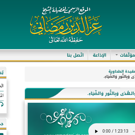
مؤلّفات
الإذاعة
اتّصل بنا
قيدة الطحاوية
يُ
الع
الم
جد