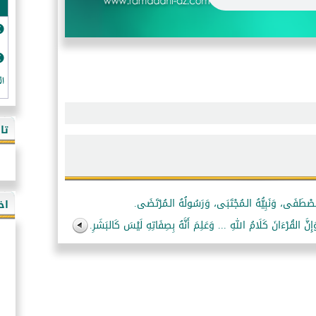
ال
تا
اخ