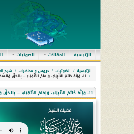
(current)
الرّئيسية
المقالات
الصوتيات
ال
الرّئيسية
الصّوتيات
دروس و محاضرات
شرح الع
11- وَإِنَّهُ خَاتَمُ الأَنْبِيَاءِ، وَإِمَامُ الأَتْقِيَاءِ ... بِالـحَقِّ وَالـهُدَى وَبِالنُّورِ وَالضِّيَاءِ.
11- وَإِنَّهُ خَاتَمُ الأَنْبِيَاءِ، وَإِمَامُ الأَتْقِيَاءِ ... بِالـحَقِّ وَالـهُدَى وَبِالنُّورِ وَالضِّيَاءِ.