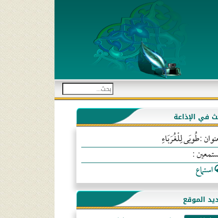
بث في الإذاعة
نوان :طُوبَى لِلْغُرَبَاءِ
ستمعين :
استماع
يد الموقع