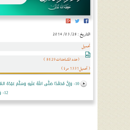
التاريخ : 2014/03/28
تحميل
(عدد المشاهدات8629 )
( تحميل1331 مرة )
10- وَإِنَّ مُحَمَّدًا صَلَّى اللهُ عَلَيهِ وَسَلَّمَ عَبْدُهُ الـمُصْطَفَى، وَنَبِيُّهُ الـمُجْتَبَى، وَرَسُولُهُ الـمُرْتَضَى.
12- وَإِنَّ القُرْءَانَ كَلَامُ اللهِ ... وَعَلِمَ أَنَّهُ بِصِفَاتِهِ لَيْسَ كَالبَشَرِ.