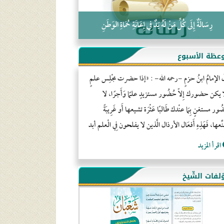
رِسَالَةٌ إِلَى كُلِّ مَنْ لَهُ يَدٌ فِي إِعَانَةِ حُمَاةِ الوَطَنِ
عظة الأسبوع
َ الإمامُ ابنُ حزمٍ -رحمه الله- : «إذا حضرت مجْلِس علمٍ
ا يكن حضورك إِلاّ حُضُور مستزيدٍ علمًا وَأَجرًا، لا
ور مستغنٍ بِمَا عنْدك طَالبًا عَثْرَة تشيعها أَو غَرِيبَةً
ِّعها، فَهَذِهِ أَفعَال الأرذال الَّذين لا يفلحون فِي الْعلم أبد
اقرأ المزيد
لفات الشّيخ