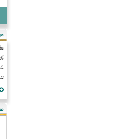
مو
قال
فَل
حُضُ
تشن
مؤ