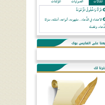
المقالات
الصوتيات
المؤلفات
المَرْأَةُ وَالْحُقُوقُ الْمَزْعُوَمَةُ
الاعتداء في الدُّعاء.. مفهومه، أنواعه، أمثلته، منزلة
دُّعاء، وفضله
لا تتَّبعوا عورات الـمسلمين
بعنا على الفايس بوك
فقه النَّصيحة عند الصَّحابة الكرام رضي الله عنهم
لَا عِزَّةَ إِلَّا بِالإِسْلَامِ
هذه سبيلنا فماذا تنقمون؟!
ترنا لك
أُسُـسُ بَـيْـتِ الـمُسْـلِمِ
التَّعْلِيمُ القُرْآنِي
كلمة إلى إخواني السلفيين في الجزائر