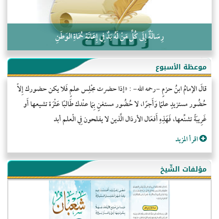
رِسَالَةٌ إِلَى كُلِّ مَنْ لَهُ يَدٌ فِي إِعَانَةِ حُمَاةِ الوَطَنِ
موعظة الأسبوع
قالَ الإمامُ ابنُ حزمٍ -رحمه الله- : «إذا حضرت مجْلِس علمٍ فَلا يكن حضورك إِلاّ
حُضُور مستزيدٍ علمًا وَأَجرًا، لا حُضُور مستغنٍ بِمَا عنْدك طَالبًا عَثْرَة تشيعها أَو
غَرِيبَةً تشنِّعها، فَهَذِهِ أَفعَال الأرذال الَّذين لا يفلحون فِي الْعلم أبد
اقرأ المزيد
مؤلفات الشّيخ