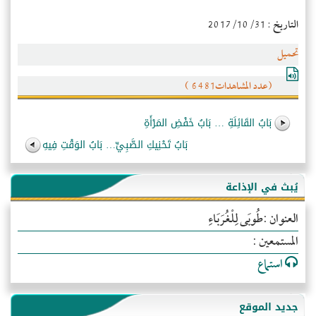
التاريخ : 2017/10/31
تحميل
(عدد المشاهدات6481 )
بَابُ القَائِلَةِ … بَابُ خَفْضِ المَرْأَةِ
بَابُ تَحْنِيكِ الصَّبِيِّ… بَابُ الوَقْتِ فِيهِ
يُبث في الإذاعة
العنوان :طُوبَى لِلْغُرَبَاءِ
المستمعين :
استماع
جديد الموقع