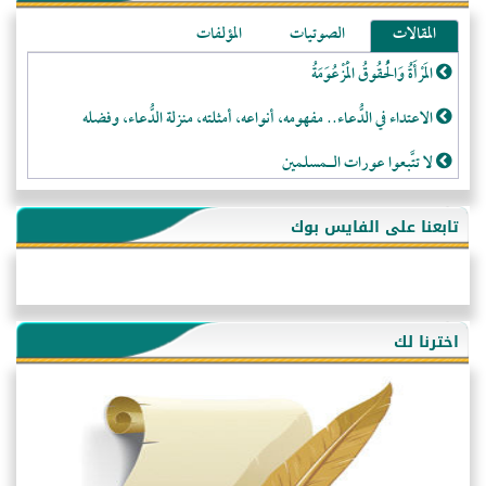
المقالات
الصوتيات
المؤلفات
المَرْأَةُ وَالْحُقُوقُ الْمَزْعُوَمَةُ
الاعتداء في الدُّعاء.. مفهومه، أنواعه، أمثلته، منزلة الدُّعاء، وفضله
لا تتَّبعوا عورات الـمسلمين
فقه النَّصيحة عند الصَّحابة الكرام رضي الله عنهم
تابعنا على الفايس بوك
لَا عِزَّةَ إِلَّا بِالإِسْلَامِ
هذه سبيلنا فماذا تنقمون؟!
أُسُـسُ بَـيْـتِ الـمُسْـلِمِ
اخترنا لك
التَّعْلِيمُ القُرْآنِي
كلمة إلى إخواني السلفيين في الجزائر