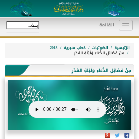
القائمة
Toggle
navigation
الرّئيسية
الصّوتيات
خطب منبرية
2018
مِنْ فَضَائِلِ الدُّعَاءِ وَلَيْلَةِ القَدْرِ
مِنْ فَضَائِلِ الدُّعَاءِ وَلَيْلَةِ القَدْرِ