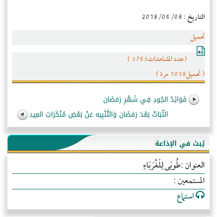
التاريخ : 2018/06/08
تحميل
(عدد المشاهدات5765 )
( تحميل1058 مرة )
فَوَائِدُ الجُودِ فِي شَهْرِ رَمَضَان
الثّبَاتُ بَعْدَ رَمَضَان وَالتَّنْبِيه عَنْ بَعْضِ مُنْكَرَاتِ العِيد
يُبث في الإذاعة
العنوان :طُوبَى لِلْغُرَبَاءِ
المستمعين :
استماع