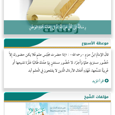
رِسَالَةٌ إِلَى كُلِّ مَنْ لَهُ يَدٌ فِي إِعَانَةِ حُمَاةِ الوَطَنِ
موعظة الأسبوع
قالَ الإمامُ ابنُ حزمٍ -رحمه الله- : «إذا حضرت مجْلِس علمٍ فَلا يكن حضورك إِلاّ
حُضُور مستزيدٍ علمًا وَأَجرًا، لا حُضُور مستغنٍ بِمَا عنْدك طَالبًا عَثْرَة تشيعها أَو
غَرِيبَةً تشنِّعها، فَهَذِهِ أَفعَال الأرذال الَّذين لا يفلحون فِي الْعلم أبد
اقرأ المزيد
مؤلفات الشّيخ