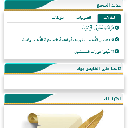
جديد الموقع
المقالات
الصوتيات
المؤلفات
المَرْأَةُ وَالْحُقُوقُ الْمَزْعُوَمَةُ
الاعتداء في الدُّعاء.. مفهومه، أنواعه، أمثلته، منزلة الدُّعاء، وفضله
لا تتَّبعوا عورات الـمسلمين
فقه النَّصيحة عند الصَّحابة الكرام رضي الله عنهم
تابعنا على الفايس بوك
لَا عِزَّةَ إِلَّا بِالإِسْلَامِ
هذه سبيلنا فماذا تنقمون؟!
أُسُـسُ بَـيْـتِ الـمُسْـلِمِ
اخترنا لك
التَّعْلِيمُ القُرْآنِي
كلمة إلى إخواني السلفيين في الجزائر